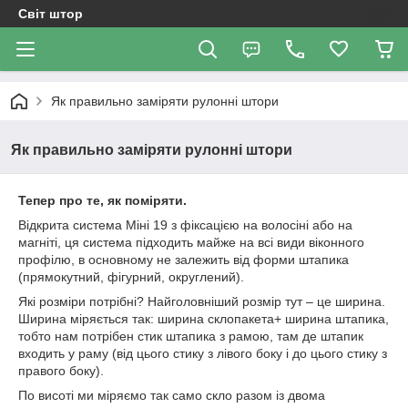
Світ штор
Як правильно заміряти рулонні штори
Як правильно заміряти рулонні штори
Тепер про те, як поміряти.
Відкрита система Міні 19 з фіксацією на волосіні або на
магніті, ця система підходить майже на всі види віконного
профілю, в основному не залежить від форми штапика
(прямокутний, фігурний, округлений).
Які розміри потрібні? Найголовніший розмір тут – це ширина.
Ширина міряється так: ширина склопакета+ ширина штапика,
тобто нам потрібен стик штапика з рамою, там де штапик
входить у раму (від цього стику з лівого боку і до цього стику з
правого боку).
По висоті ми міряємо так само скло разом із двома