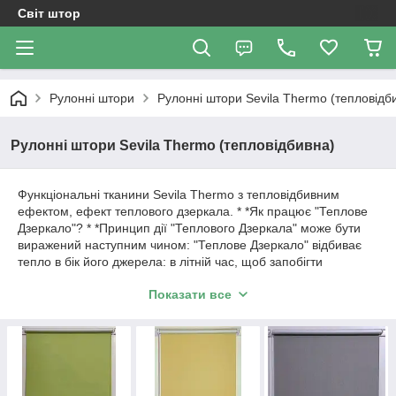
Світ штор
Рулонні штори
Рулонні штори Sevila Thermo (тепловідб
Рулонні штори Sevila Thermo (тепловідбивна)
Функціональні тканини Sevila Thermo з тепловідбивним
ефектом, ефект теплового дзеркала. * *Як працює "Теплове
Дзеркало"? * *Принцип дії "Теплового Дзеркала" може бути
виражений наступним чином: "Теплове Дзеркало" відбиває
тепло в бік його джерела: в літній час, щоб запобігти
проникнення тепла в приміщення, воно відображає назовні.
Показати все
Рекомендовано для вікон, що виходять на сонячну сторону.
В цьому розділі будуть викладатися позиції за готовим
рулонних штор з тканини Sevila Thermo (тепловідбивна) у
відкритій системі Міні 19 з фіксацією на волосіні або магнітах
(за бажанням). За необхідності, якщо штора більшого розміру
ніж Вам треба, ми можемо підрізати штору під Ваш розмір.