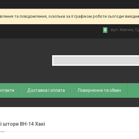
ення та повідомлення, оскільки за її графіком роботи сьогодні вихідн
вул. Хiмiчна, О
нтакти
Доставка і оплата
Повернення та обмiн
і штори ВН-14 Хакі