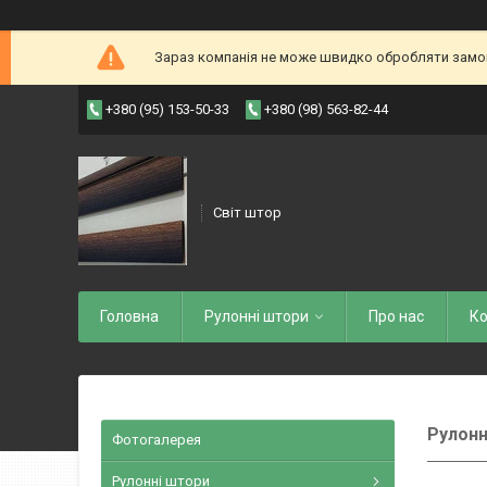
Зараз компанія не може швидко обробляти замовл
+380 (95) 153-50-33
+380 (98) 563-82-44
Світ штор
Головна
Рулоннi штори
Про нас
Ко
Рулонн
Фотогалерея
Рулонні штори