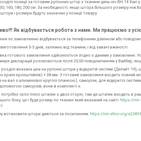
розділі позиції за готовим рулонних штор з тканини день-ніч ВН-14 Хакі у
30, 160, 180, 200 см. За необхідності, якщо штора більшого розміру ніж 
 штори і розміри будуть зазначені у позиції товару.
во!!! Як відбувається робота з нами. Ми працюємо з усі
ення по замовленню відбувається за телефонним дзвінком або повідом
н виготовлення 3-5 днів, залежно від тканини, і від завантаженості.
авка готового замовлення здійснюється згідно з даними у замовленні. У
омери декларацій розсилаються після 20,00 повідомленням у Вайбер, якщ
 розділі вказана ціна на рулонні штори у відкритій системі (Делайт 19)
по краях кронштейнів) + 38 мм
.
У готовий замовлення входить повний м
 на вал з алюмінієвої круглої планкою), саморізи, для відкритої систем
 допомогою саморізів, вони в комплекті є.
 потрібно скло плюс штапик з двох сторін, там де штапик входить в раму 
ншого боку, це і буде розмір по тканині який вказаний на сайті.
https://mir
ml
у встановити штори дивіться за посиланням:
https://mir-shtor.org/a2389