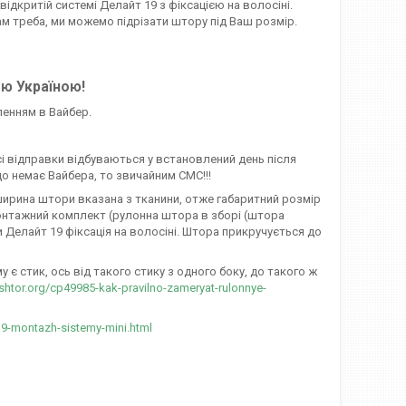
 відкритій системі Делайт 19 з фіксацією на волосіні.
Вам треба, ми можемо підрізати штору під Ваш розмір.
єю Україною!
ленням в Вайбер.
сі відправки відбуваються у встановлений день після
о немає Вайбера, то звичайним СМС!!!
, ширина штори вказана з тканини, отже габаритний розмір
онтажний комплект (рулонна штора в зборі (штора
и Делайт 19 фіксація на волосіні. Штора прикручується до
є стик, ось від такого стику з одного боку, до такого ж
-shtor.org/cp49985-kak-pravilno-zameryat-rulonnye-
19-montazh-sistemy-mini.html