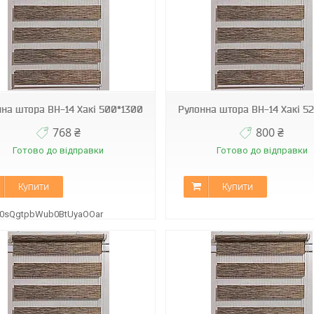
ВН-14
ВН-14
на штора ВН-14 Хакі 500*1300
Рулонна штора ВН-14 Хакі 5
768 ₴
800 ₴
Готово до відправки
Готово до відправки
Купити
Купити
B0sQgtpbWub0BtUyaOOar