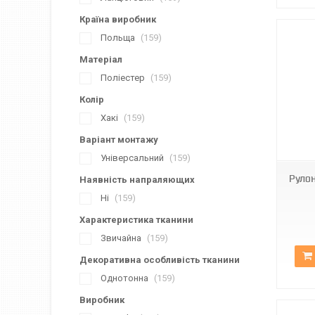
Країна виробник
Польща
159
Матеріал
Поліестер
159
Колір
Хакі
159
ВН-14
Варіант монтажу
Універсальний
159
Рулон
Наявність напраляющих
Ні
159
Характеристика тканини
Звичайна
159
Декоративна особливість тканини
Однотонна
159
Виробник