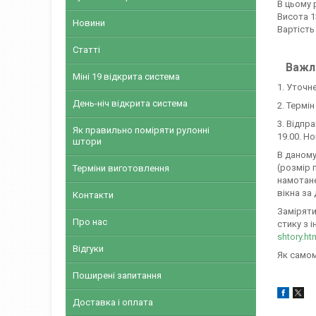
В цьому 
Висота 1
Новини
Вартість
Статті
Важли
Міні 19 відкрита система
1. Уточн
День-ніч відкрита система
2. Термі
3. Відпр
Як правильно поміряти рулонні
19.00. Н
штори
В даному
(розмір 
Терміни виготовлення
намотане
вікна за
Контакти
Заміряти
Про нас
стику з і
shtory.ht
Відгуки
Як самом
Поширені запитання
Доставка і оплата