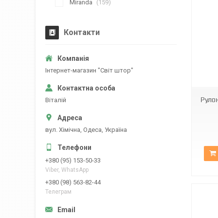
Miranda
159
Контакти
ВН-14
Iнтернет-магазин "Свiт штор"
Руло
Вiталiй
вул. Хiмiчна, Одеса, Україна
+380 (95) 153-50-33
Viber, WhatsApp
+380 (98) 563-82-44
Телеграм