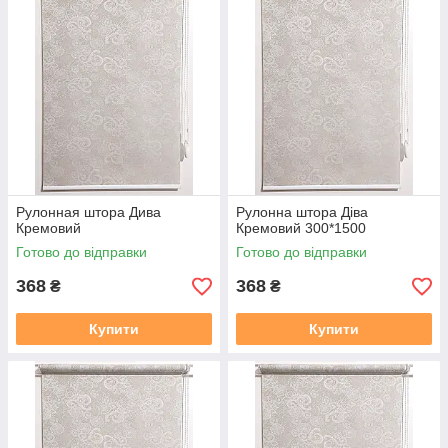
2. Термін виготовлення 3-5 днів, залежно від тканини, і від
завантаженості.
3. Відправка готового замовлення здійснюється згідно з
даними у замовленні. Усі відправки відбуваються у
встановлений день після 19.00. Номери декларацій
розсилаються після 20,00 повідомленням у Вайбер, якщо
немає Вайбера, то звичайним СМС!!!
В даному розділі вказана ціна на рулонні штори у відкритій
системі (Міні 19), ширина штори вказана з тканини, отже
габаритний розмір (розмір по краях кронштейнів) + 35 мм
.
У
Рулонная штора Дива
Рулонна штора Дiва
готовий замовлення входить повний монтажний комплект
Кремовий
Кремовий 300*1500
(рулонна штора в зборі (штора намотане на вал з металевою
Готово до відправки
Готово до відправки
нижньою планкою), саморізи, для відкритої системи Міні 19
фіксація на волосіні або магнітах, на вибір. Штора
368
368
₴
₴
прикручується до вікна за допомогою саморізів, вони в
комплекті є.
Купити
Купити
Заміряти потрібно скло плюс штапик з двох сторін, там де
штапик входить в раму є стик, ось від такого стику з одного
боку, до такого ж стику з іншого боку, це і буде розмір по
тканині який вказаний на сайті.
https://mir-shtor.org/cp49985-
kak-pravilno-zameryat-rulonnye-shtory.html
Як самому встановити штори дивіться за посиланням: