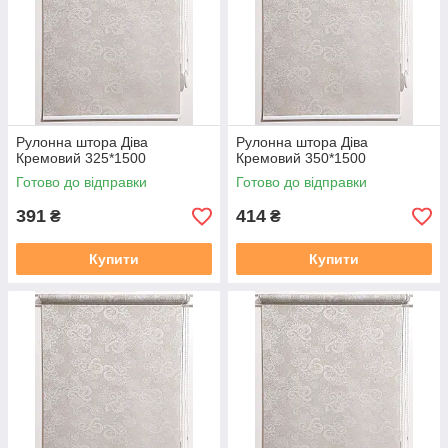
https://mir-shtor.org/a238919-montazh-sistemy-mini.html
Рулонна штора Дiва
Рулонна штора Дiва
Кремовий 325*1500
Кремовий 350*1500
Готово до відправки
Готово до відправки
391
414
₴
₴
Купити
Купити