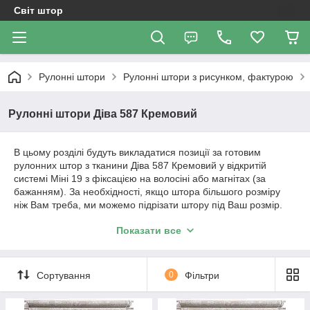
Світ штор
Рулонні штори
Рулонні штори з рисунком, фактурою
Рулонні штори Діва 587 Кремовий
В цьому розділі будуть викладатися позиції за готовим
рулонних штор з тканини Діва 587 Кремовий у відкритій
системі Міні 19 з фіксацією на волосіні або магнітах (за
бажанням). За необхідності, якщо штора більшого розміру
ніж Вам треба, ми можемо підрізати штору під Ваш розмір.
Вартість штори і розміри будуть зазначені у позиції товару.
Показати все
Важливо!!! Як відбувається робота з нами. Ми
працюємо з усією Україною!
Сортування
0
Фільтри
1. Уточнення по замовленню відбувається за телефонним
дзвінком або повідомленням в Вайбер.