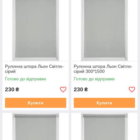
2. Термін виготовлення 3-5 днів, залежно від тканини, і від
завантаженості.
3. Відправка готового замовлення здійснюється згідно з
даними у замовленні. Усі відправки відбуваються у
встановлений день після 19.00. Номери декларацій
розсилаються після 20,00 повідомленням у Вайбер, якщо
немає Вайбера, то звичайним СМС!!!
В даному розділі вказана ціна на рулонні штори у відкритій
системі (Міні 19), ширина штори вказана з тканини, отже
габаритний розмір (розмір по краях кронштейнів) + 35 мм
.
У
Рулонна штора Льон Cвiтло-
Рулонна штора Льон Cвiтло-
готовий замовлення входить повний монтажний комплект
сiрий
сiрий 300*1500
(рулонна штора в зборі (штора намотане на вал з металевою
Готово до відправки
Готово до відправки
нижньою планкою), саморізи, для відкритої системи Міні 19
фіксація на волосіні або магнітах, на вибір. Штора
230
230
₴
₴
прикручується до вікна за допомогою саморізів, вони в
комплекті є.
Купити
Купити
Заміряти потрібно скло плюс штапик з двох сторін, там де
штапик входить в раму є стик, ось від такого стику з одного
боку, до такого ж стику з іншого боку, це і буде розмір по
тканині який вказаний на сайті.
https://mir-shtor.org/cp49985-
kak-pravilno-zameryat-rulonnye-shtory.html
Як самому встановити штори дивіться за посиланням: