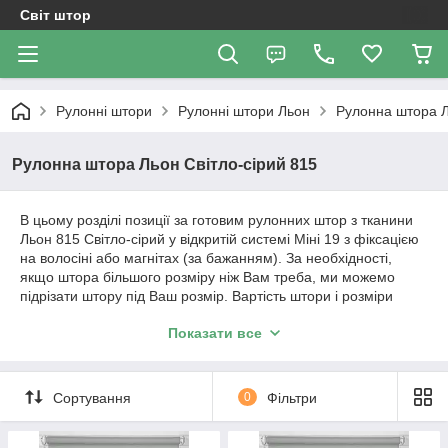
Світ штор
Рулонні штори
Рулонні штори Льон
Рулонна штора Л
Рулонна штора Льон Світло-сірий 815
В цьому розділі позиції за готовим рулонних штор з тканини
Льон 815 Світло-сірий у відкритій системі Міні 19 з фіксацією
на волосіні або магнітах (за бажанням). За необхідності,
якщо штора більшого розміру ніж Вам треба, ми можемо
підрізати штору під Ваш розмір. Вартість штори і розміри
будуть вказані в позиції товару.
Показати все
Важливо!!! Як відбувається робота з нами. Ми
працюємо з усією Україною!
Сортування
0
Фільтри
1. Уточнення по замовленню відбувається за телефонним
дзвінком або повідомленням в Вайбер.