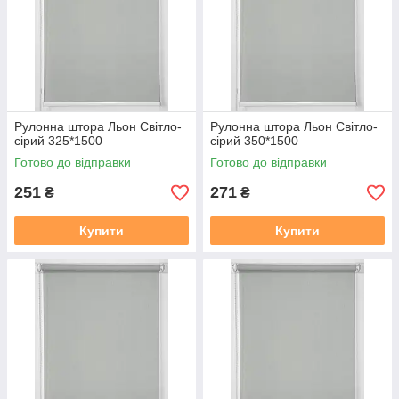
https://mir-shtor.org/a238919-montazh-sistemy-mini.html
Рулонна штора Льон Cвiтло-
Рулонна штора Льон Cвiтло-
сiрий 325*1500
сiрий 350*1500
Готово до відправки
Готово до відправки
251
271
₴
₴
Купити
Купити