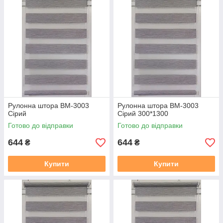
2. Термін виготовлення 3-5 днів, залежно від тканини, і від
завантаженості.
3. Відправка готового замовлення здійснюється згідно з
даними у замовленні. Усі відправки відбуваються у
встановлений день після 19.00. Номери декларацій
розсилаються після 20,00 повідомленням у Вайбер, якщо
немає Вайбера, то звичайним СМС!!!
В даному розділі вказана ціна на рулонні штори у відкритій
системі (Делайт 19), ширина штори вказана з тканини, отже
габаритний розмір (розмір по краях кронштейнів) + 38 мм
.
У
Рулонна штора ВМ-3003
Рулонна штора ВМ-3003
готовий замовлення входить повний монтажний комплект
Сірий
Сірий 300*1300
(рулонна штора в зборі (штора намотане на вал з
Готово до відправки
Готово до відправки
алюмінієвої круглої планкою), саморізи, для відкритої
системи Делайт 19 фіксація на волосіні. Штора
644
644
₴
₴
прикручується до вікна за допомогою саморізів, вони в
комплекті є.
Купити
Купити
Заміряти потрібно скло плюс штапик з двох сторін, там де
штапик входить в раму є стик, ось від такого стику з одного
боку, до такого ж стику з іншого боку, це і буде розмір по
тканині який вказаний на сайті.
https://mir-shtor.org/cp49985-
kak-pravilno-zameryat-rulonnye-shtory.html
Як самому встановити штори дивіться за посиланням: