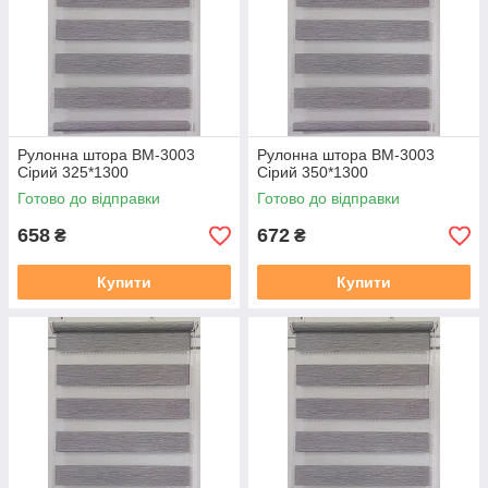
https://mir-shtor.org/a238919-montazh-sistemy-mini.html
Рулонна штора ВМ-3003
Рулонна штора ВМ-3003
Сірий 325*1300
Сірий 350*1300
Готово до відправки
Готово до відправки
658
672
₴
₴
Купити
Купити