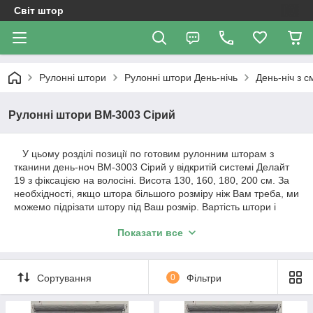
Світ штор
Рулонні штори
Рулоннi штори День-нiчь
День-ніч з 
Рулонні штори ВМ-3003 Сірий
У цьому розділі позиції по готовим рулонним шторам з
тканини день-ноч ВМ-3003 Сірий у відкритій системі Делайт
19 з фіксацією на волосіні. Висота 130, 160, 180, 200 см. За
необхідності, якщо штора більшого розміру ніж Вам треба, ми
можемо підрізати штору під Ваш розмір. Вартість штори і
розміри будуть зазначені у позиції товару.
Показати все
Важливо!!! Як відбувається робота з нами. Ми
працюємо з усією Україною!
Сортування
0
Фільтри
1. Уточнення по замовленню відбувається за телефонним
дзвінком або повідомленням в Вайбер.