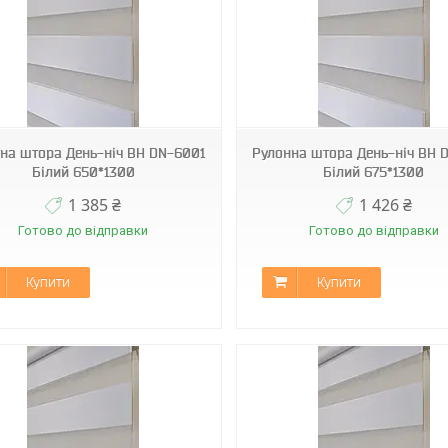
BН DN-6001
BН DN-6001
на штора День-ніч ВН DN-6001
Рулонна штора День-ніч ВН 
Білий 650*1300
Білий 675*1300
1 385 ₴
1 426 ₴
Готово до відправки
Готово до відправки
Купити
Купити