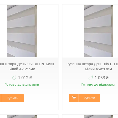
BН DN-6001
BН DN-6001
на штора День-ніч ВН DN-6001
Рулонна штора День-ніч ВН 
Білий 425*1300
Білий 450*1300
1 012 ₴
1 053 ₴
Готово до відправки
Готово до відправки
Купити
Купити