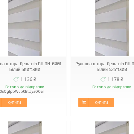
BН DN-6001
BН DN-6001
на штора День-ніч ВН DN-6001
Рулонна штора День-ніч ВН 
Білий 500*1300
Білий 525*1300
1 136 ₴
1 178 ₴
Готово до відправки
Готово до відправки
B0sQgtpbWub0BtUyaOOar
Купити
Купити