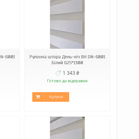
DN-6001
Рулонна штора День-ніч ВН DN-6001
Білий 625*1300
1 343 ₴
Готово до відправки
Купити