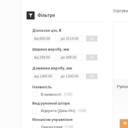
Фільтри
Діапазон цін, ₴
Ширина виробу, мм
Довжина виробу, мм
BН DN-6001
Рулон
Наявність
В наявності
159
Вид рулонної штори
Відкрита (День-Ніч)
159
Механізм управління
Ланцюговий
159