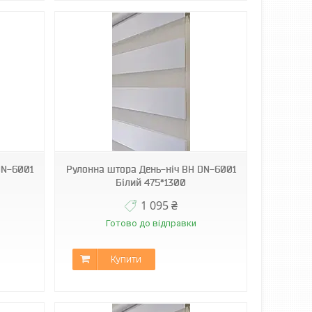
DN-6001
Рулонна штора День-ніч ВН DN-6001
Білий 475*1300
1 095 ₴
Готово до відправки
Купити