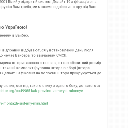
01 Білий у відкритій системі Делайт 19 з фіксацією на
зміру ніж Вам треба, ми можемо підрізати штору під Ваш
єю Україною!
ленням в Вайбер.
сі відправки відбуваються у встановлений день після
о немає Вайбера, то звичайним СМС!!!
, ширина штори вказана з тканини, отже габаритний розмір
онтажний комплект (рулонна штора в зборі (штора
и Делайт 19 фіксація на волосіні. Штора прикручується до
є стик, ось від такого стику з одного боку, до такого ж
-shtor.org/cp49985-kak-pravilno-zameryat-rulonnye-
19-montazh-sistemy-mini.html