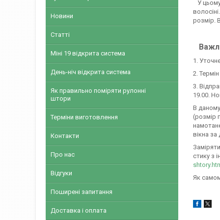
У цьому 
волосіні
Новини
розмір. 
Статті
Важли
Міні 19 відкрита система
1. Уточн
День-ніч відкрита система
2. Термі
3. Відпр
Як правильно поміряти рулонні
19.00. Н
штори
В даному
(розмір 
Терміни виготовлення
намотане
вікна за
Контакти
Заміряти
Про нас
стику з і
shtory.ht
Відгуки
Як самом
Поширені запитання
Доставка і оплата