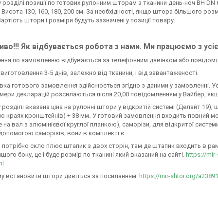
розділі позиції по готових рулонним шторам з тканини день-ноч ВН DN 60
. Висота 130, 160, 180, 200 см. За необхідності, якщо штора більшого ро
Вартість штори і розміри будуть зазначені у позиції товару.
во!!! Як відбувається робота з нами. Ми працюємо з усі
ення по замовленню відбувається за телефонним дзвінком або повідом
н виготовлення 3-5 днів, залежно від тканини, і від завантаженості.
авка готового замовлення здійснюється згідно з даними у замовленні. У
омери декларацій розсилаються після 20,00 повідомленням у Вайбер, якщ
 розділі вказана ціна на рулонні штори у відкритій системі (Делайт 19)
по краях кронштейнів) + 38 мм
.
У готовий замовлення входить повний м
 на вал з алюмінієвої круглої планкою), саморізи, для відкритої систем
 допомогою саморізів, вони в комплекті є.
 потрібно скло плюс штапик з двох сторін, там де штапик входить в раму 
ншого боку, це і буде розмір по тканині який вказаний на сайті.
https://mir
ml
у встановити штори дивіться за посиланням:
https://mir-shtor.org/a2389