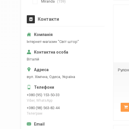
Miranda
159
Контакти
Iнтернет-магазин "Свiт штор"
BН DN-6001
Вiталiй
Рулон
вул. Хiмiчна, Одеса, Україна
+380 (95) 153-50-33
Viber, WhatsApp
+380 (98) 563-82-44
Телеграм