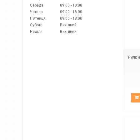
Середа
09:00
18:00
Четвер
09:00
18:00
Пʼятниця
09:00
18:00
Субота
Вихідний
Неділя
Вихідний
BН DN-6001
Рулон