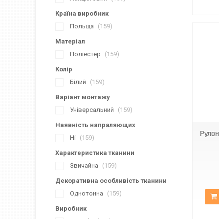
Країна виробник
Польща
159
Матеріал
Поліестер
159
Колір
Білий
159
Варіант монтажу
BН DN-6001
Універсальний
159
Наявність напраляющих
Рулон
Ні
159
Характеристика тканини
Звичайна
159
Декоративна особливість тканини
Однотонна
159
Виробник