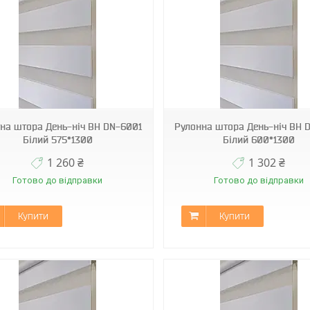
BН DN-6001
BН DN-6001
на штора День-ніч ВН DN-6001
Рулонна штора День-ніч ВН 
Білий 575*1300
Білий 600*1300
1 260 ₴
1 302 ₴
Готово до відправки
Готово до відправки
Купити
Купити