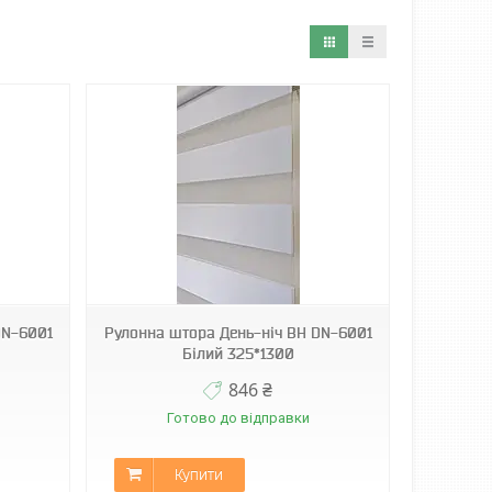
DN-6001
Рулонна штора День-ніч ВН DN-6001
Білий 325*1300
846 ₴
Готово до відправки
Купити