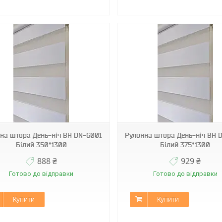
BН DN-6001
BН DN-6001
на штора День-ніч ВН DN-6001
Рулонна штора День-ніч ВН 
Білий 350*1300
Білий 375*1300
888 ₴
929 ₴
Готово до відправки
Готово до відправки
Купити
Купити