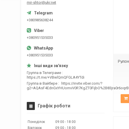
mir-shtor@ukr.net
+380985638244
+380951535033
BН DN-6001
+380951535033
Рулон
Группа в Телеграме
https://t.me/+VBwlQmQFGLA4YTdi
Группа в Вайбере
https://invite.viber.com/?
g2=AQAsF4EdnGxYHUomvV0R7KgZT0FijbO%2B83jra0r6oqr
Графік роботи
Понеділок
09:00
18:00
Вівторок
09:00
18:00