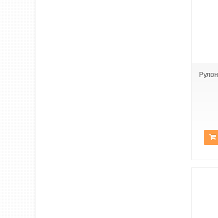
BН DN-6001
Рулон