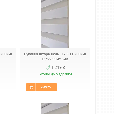
DN-6001
Рулонна штора День-ніч ВН DN-6001
Білий 550*1300
1 219 ₴
Готово до відправки
Купити