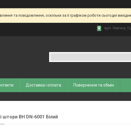
ення та повідомлення, оскільки за її графіком роботи сьогодні вихідн
вул. Хiмiчна, О
нтакти
Доставка і оплата
Повернення та обмiн
і штори ВН DN-6001 Білий