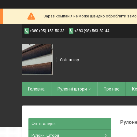
Зараз компанія не може швидко обробляти замовл
+380 (95) 153-50-33
+380 (98) 563-82-44
Світ штор
Головна
Рулоннi штори
Про нас
Ко
Рулонн
Фотогалерея
Рулонні штори