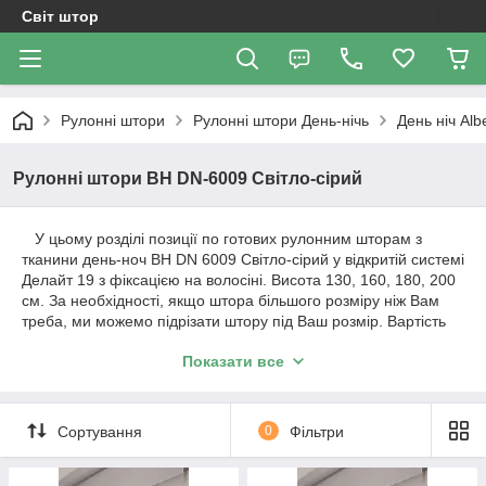
Світ штор
Рулонні штори
Рулоннi штори День-нiчь
День ніч Al
Рулонні штори ВН DN-6009 Світло-сірий
У цьому розділі позиції по готових рулонним шторам з
тканини день-ноч ВН DN 6009 Світло-сірий у відкритій системі
Делайт 19 з фіксацією на волосіні. Висота 130, 160, 180, 200
см. За необхідності, якщо штора більшого розміру ніж Вам
треба, ми можемо підрізати штору під Ваш розмір. Вартість
штори і розміри будуть зазначені у позиції товару.
Показати все
Важливо!!! Як відбувається робота з нами. Ми
працюємо з усією Україною!
Сортування
0
Фільтри
1. Уточнення по замовленню відбувається за телефонним
дзвінком або повідомленням в Вайбер.