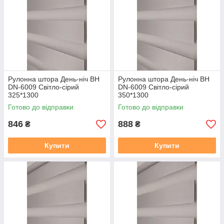
https://mir-shtor.org/a238919-montazh-sistemy-mini.html
Рулонна штора День-ніч BН
Рулонна штора День-ніч BН
DN-6009 Світло-сірий
DN-6009 Світло-сірий
325*1300
350*1300
Готово до відправки
Готово до відправки
846
888
₴
₴
Купити
Купити