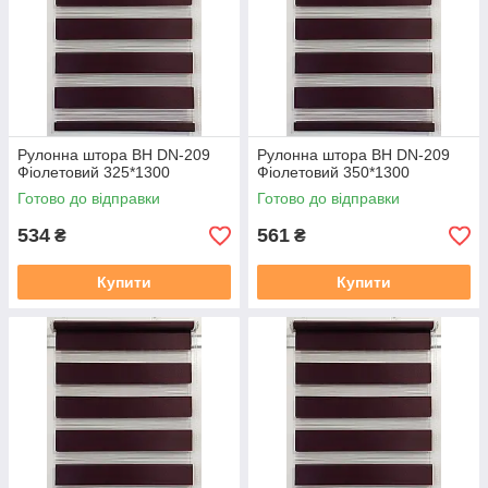
https://mir-shtor.org/a238919-montazh-sistemy-mini.html
Рулонна штора ВН DN-209
Рулонна штора ВН DN-209
Фіолетовий 325*1300
Фіолетовий 350*1300
Готово до відправки
Готово до відправки
534
561
₴
₴
Купити
Купити