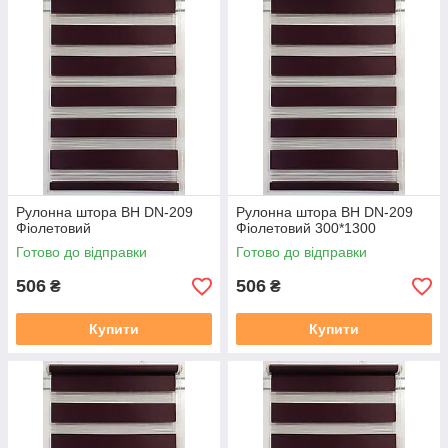
2. Термін виготовлення 3-5 днів, залежно від тканини, і від
завантаженості.
3. Відправка готового замовлення здійснюється згідно з
даними у замовленні. Усі відправки відбуваються у
встановлений день після 19.00. Номери декларацій
розсилаються після 20,00 повідомленням у Вайбер, якщо
немає Вайбера, то звичайним СМС!!!
В даному розділі вказана ціна на рулонні штори у відкритій
системі (Делайт 19), ширина штори вказана з тканини, отже
габаритний розмір (розмір по краях кронштейнів) + 38 мм
.
У
Рулонна штора ВН DN-209
Рулонна штора ВН DN-209
готовий замовлення входить повний монтажний комплект
Фіолетовий
Фіолетовий 300*1300
(рулонна штора в зборі (штора намотане на вал з
Готово до відправки
Готово до відправки
алюмінієвої круглої планкою), саморізи, для відкритої
системи Делайт 19 фіксація на волосіні. Штора
506
506
₴
₴
прикручується до вікна за допомогою саморізів, вони в
комплекті є.
Купити
Купити
Заміряти потрібно скло плюс штапик з двох сторін, там де
штапик входить в раму є стик, ось від такого стику з одного
боку, до такого ж стику з іншого боку, це і буде розмір по
тканині який вказаний на сайті.
https://mir-shtor.org/cp49985-
kak-pravilno-zameryat-rulonnye-shtory.html
Як самому встановити штори дивіться за посиланням: