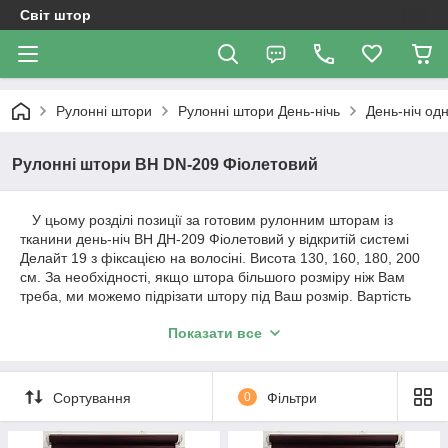
Світ штор
Рулонні штори
Рулоннi штори День-нiчь
День-ніч од
Рулонні штори ВН DN-209 Фіолетовий
У цьому розділі позиції за готовим рулонним шторам із
тканини день-ніч ВН ДН-209 Фіолетовий у відкритій системі
Делайт 19 з фіксацією на волосіні. Висота 130, 160, 180, 200
см. За необхідності, якщо штора більшого розміру ніж Вам
треба, ми можемо підрізати штору під Ваш розмір. Вартість
штори і розміри будуть зазначені у позиції товару.
Показати все
Важливо!!! Як відбувається робота з нами. Ми
працюємо з усією Україною!
Сортування
0
Фільтри
1. Уточнення по замовленню відбувається за телефонним
дзвінком або повідомленням в Вайбер.