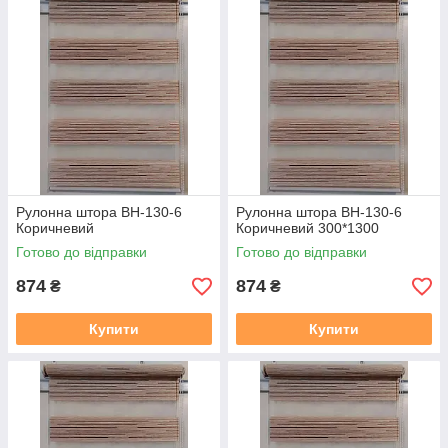
дзвінком або повідомленням в Вайбер.
2. Термін виготовлення 3-5 днів, залежно від тканини, і від
завантаженості.
3. Відправка готового замовлення здійснюється згідно з
даними у замовленні. Усі відправки відбуваються у
встановлений день після 19.00. Номери декларацій
розсилаються після 20,00 повідомленням у Вайбер, якщо
немає Вайбера, то звичайним СМС!!!
В даному розділі вказана ціна на рулонні штори у відкритій
системі (Делайт 19), ширина штори вказана з тканини, отже
Рулонна штора ВН-130-6
Рулонна штора ВН-130-6
габаритний розмір (розмір по краях кронштейнів) + 38 мм
.
У
Коричневий
Коричневий 300*1300
готовий замовлення входить повний монтажний комплект
Готово до відправки
Готово до відправки
(рулонна штора в зборі (штора намотане на вал з
алюмінієвої круглої планкою), саморізи, для відкритої
874
874
₴
₴
системи Делайт 19 фіксація на волосіні. Штора
прикручується до вікна за допомогою саморізів, вони в
Купити
Купити
комплекті є.
Заміряти потрібно скло плюс штапик з двох сторін, там де
штапик входить в раму є стик, ось від такого стику з одного
боку, до такого ж стику з іншого боку, це і буде розмір по
тканині який вказаний на сайті.
https://mir-shtor.org/cp49985-
kak-pravilno-zameryat-rulonnye-shtory.html