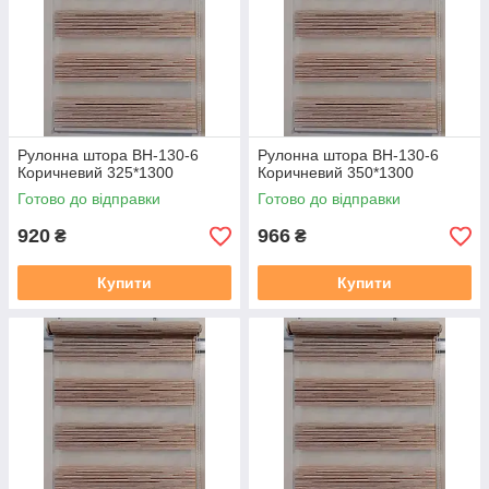
Як самому встановити штори дивіться за посиланням:
https://mir-shtor.org/a238919-montazh-sistemy-mini.html
Рулонна штора ВН-130-6
Рулонна штора ВН-130-6
Коричневий 325*1300
Коричневий 350*1300
Готово до відправки
Готово до відправки
920
966
₴
₴
Купити
Купити