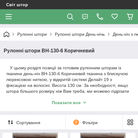
Світ штор
Рулонні штори
Рулоннi штори День-нiчь
День-ніч з 
Рулонні штори ВН-130-6 Коричневий
У цьому розділі позиції за готовим рулонним шторам із
тканини день-ніч BH-130-6 Коричневий тканина з блискучою
люрексовою ниткою, у відкритій системі Делайт 19 з
фіксацією на волосіні. Висота 130 см. За необхідності, якщо
штора більшого розміру ніж Вам треба, ми можемо підрізати
штору під Ваш розмір. Вартість штори і розміри будуть
Показати все
зазначені у позиції товару.
Важливо!!! Як відбувається робота з нами. Ми
Сортування
0
Фільтри
працюємо з усією Україною!
1. Уточнення по замовленню відбувається за телефонним