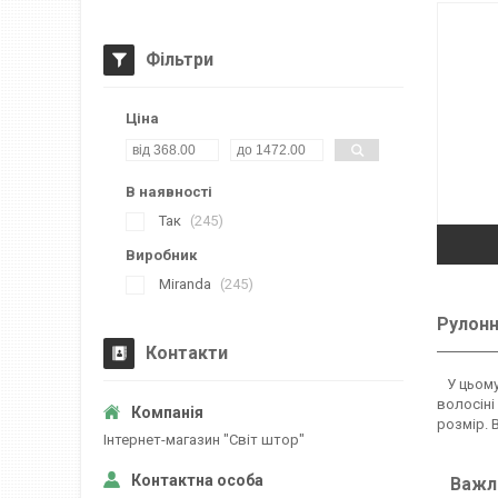
Фільтри
Ціна
В наявності
Так
245
Виробник
Miranda
245
Рулонн
Контакти
У цьому 
волосіні
розмір. 
Iнтернет-магазин "Свiт штор"
Важли