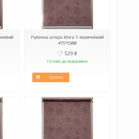
чневий
Рулонна штора Кінга Т-коричневий
475*1500
529 ₴
Готово до відправки
Купити