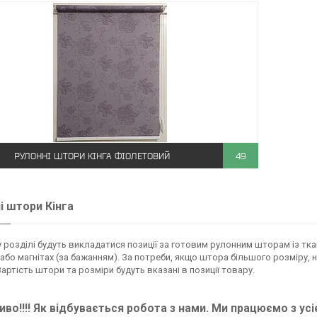
РУЛОННІ ШТОРИ КІНГА ФІОЛЕТОВИЙ
49
і штори Кінга
розділі будуть викладатися позиції за готовим рулонним шторам із тканин
 або магнітах (за бажанням). За потреби, якщо штора більшого розміру, 
Вартість штори та розміри будуть вказані в позиції товару.
во!!!! Як відбувається робота з нами. Ми працюємо з усі