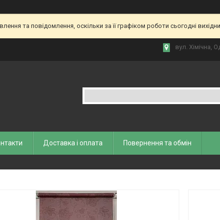
ення та повідомлення, оскільки за її графіком роботи сьогодні вихідн
вул. Хiмiчна, О
нтакти
Доставка і оплата
Повернення та обмiн