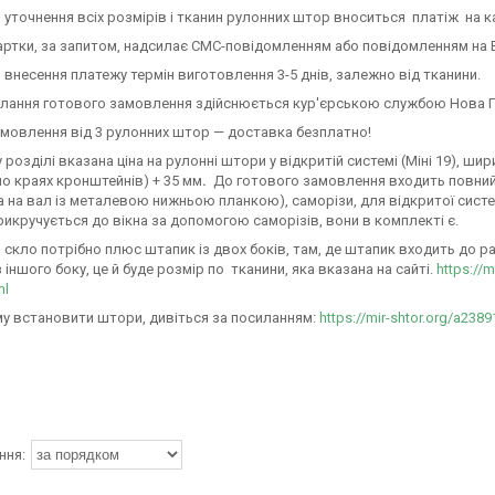
 уточнення всіх розмірів і тканин рулонних штор вноситься платіж на к
ртки, за запитом, надсилає СМС-повідомленням або повідомленням на 
 внесення платежу термін виготовлення 3-5 днів, залежно від тканини.
илання готового замовлення здійснюється кур'єрською службою Нова П
мовлення від 3 рулонних штор — доставка безплатно!
розділі вказана ціна на рулонні штори у відкритій системі (Міні 19), ш
по краях кронштейнів) + 35 мм
.
До готового замовлення входить повний
 на вал із металевою нижньою планкою), саморізи, для відкритої системи 
икручується до вікна за допомогою саморізів, вони в комплекті є.
 скло потрібно плюс штапик із двох боків, там, де штапик входить до рам
з іншого боку, це й буде розмір по тканини, яка вказана на сайті.
https://
ml
у встановити штори, дивіться за посиланням:
https://mir-shtor.org/a238