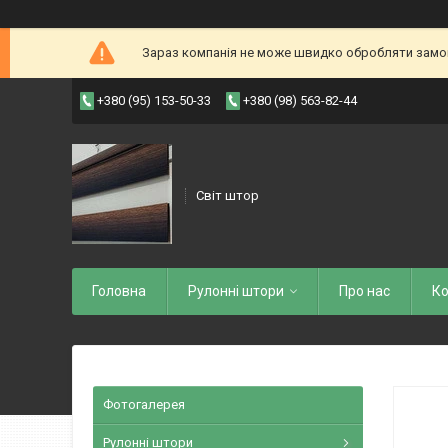
Зараз компанія не може швидко обробляти замовл
+380 (95) 153-50-33
+380 (98) 563-82-44
Світ штор
Головна
Рулоннi штори
Про нас
Ко
Фотогалерея
Рулонні штори