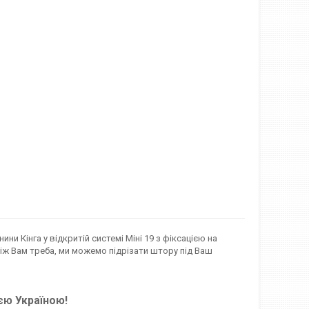
и Кінга у відкритій системі Міні 19 з фіксацією на
ніж Вам треба, ми можемо підрізати штору під Ваш
єю Україною!