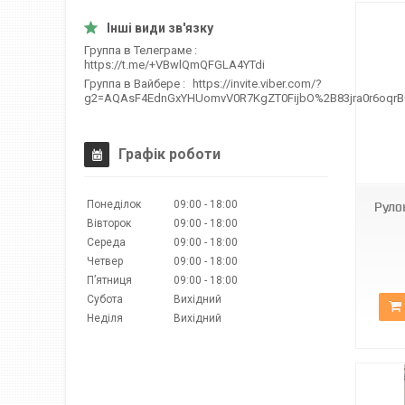
Группа в Телеграме
https://t.me/+VBwlQmQFGLA4YTdi
Группа в Вайбере
https://invite.viber.com/?
g2=AQAsF4EdnGxYHUomvV0R7KgZT0FijbO%2B83jra0r6oqr
С-401
Графік роботи
Понеділок
09:00
18:00
Руло
Вівторок
09:00
18:00
Середа
09:00
18:00
Четвер
09:00
18:00
Пʼятниця
09:00
18:00
Субота
Вихідний
Неділя
Вихідний