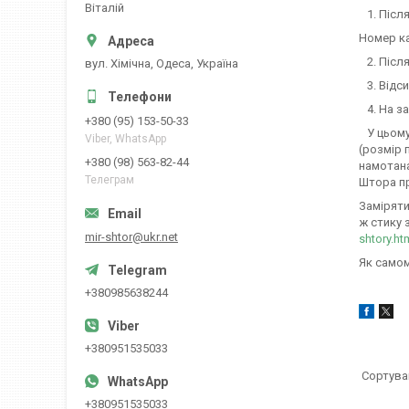
Вiталiй
1. Після
Номер ка
2. Після
вул. Хiмiчна, Одеса, Україна
3. Відс
4. На за
+380 (95) 153-50-33
У цьому 
Viber, WhatsApp
(розмір 
+380 (98) 563-82-44
намотана
Телеграм
Штора пр
Заміряти
ж стику 
mir-shtor@ukr.net
shtory.ht
Як самом
+380985638244
+380951535033
+380951535033