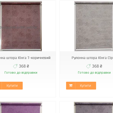
B0sQgtpbWub0BtUyaOOar
С-403
С-408
нна штора Кінга Т-коричневий
Рулонна штора Кінга Сi
368 ₴
368 ₴
Готово до відправки
Готово до відправки
Купити
Купити