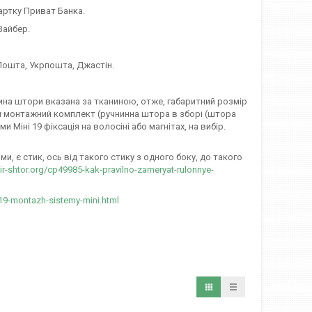
артку Приват Банка.
Вайбер.
ошта, Укрпошта, Джастін.
ирина штори вказана за тканиною, отже, габаритний розмір
 монтажний комплект (ручнинна штора в зборі (штора
Міні 19 фіксація на волосіні або магнітах, на вибір.
и, є стик, ось від такого стику з одного боку, до такого
mir-shtor.org/cp49985-kak-pravilno-zameryat-rulonnye-
919-montazh-sistemy-mini.html