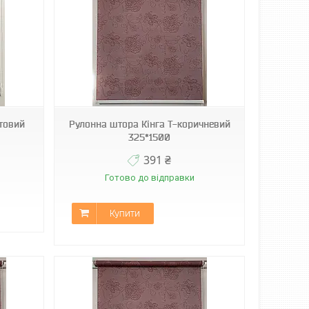
товий
Рулонна штора Кінга Т-коричневий
325*1500
391 ₴
Готово до відправки
Купити