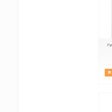
С-409
Ру