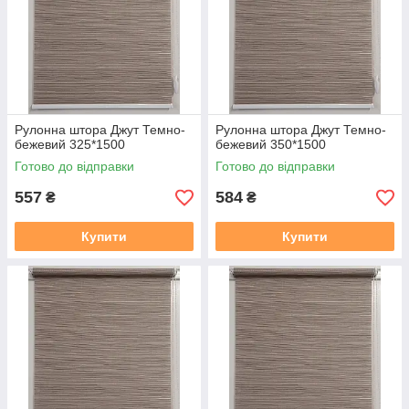
Як самому встановити штори дивіться за посиланням:
https://mir-shtor.org/a238919-montazh-sistemy-mini.html
Рулонна штора Джут Темно-
Рулонна штора Джут Темно-
бежевий 325*1500
бежевий 350*1500
Готово до відправки
Готово до відправки
557
584
₴
₴
Купити
Купити