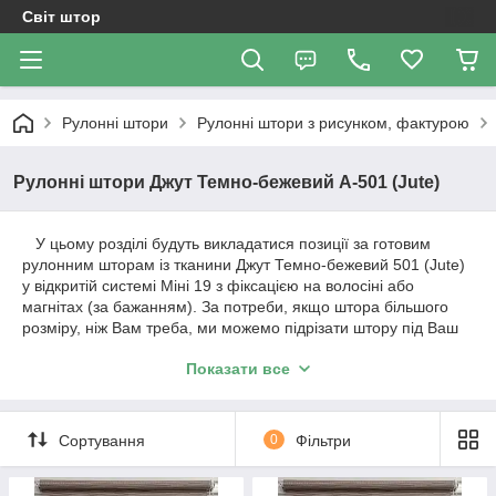
Світ штор
Рулонні штори
Рулонні штори з рисунком, фактурою
Рулонні штори Джут Темно-бежевий А-501 (Jute)
У цьому розділі будуть викладатися позиції за готовим
рулонним шторам із тканини Джут Темно-бежевий 501 (Jute)
у відкритій системі Міні 19 з фіксацією на волосіні або
магнітах (за бажанням). За потреби, якщо штора більшого
розміру, ніж Вам треба, ми можемо підрізати штору під Ваш
розмір. Вартість штори та розміри будуть зазначені в позиції
Показати все
товару.
Важливо!!! Як відбувається робота з нами. Ми
Сортування
0
Фільтри
працюємо з усією Україною!
1. Уточнення по замовленню відбувається за телефонним