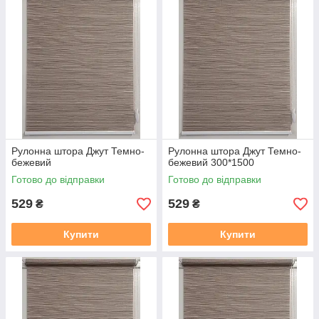
дзвінком або повідомленням в Вайбер.
2. Термін виготовлення 3-5 днів, залежно від тканини, і від
завантаженості.
3. Відправка готового замовлення здійснюється згідно з
даними у замовленні. Усі відправки відбуваються у
встановлений день після 19.00. Номери декларацій
розсилаються після 20,00 повідомленням у Вайбер, якщо
немає Вайбера, то звичайним СМС!!!
В даному розділі вказана ціна на рулонні штори у відкритій
системі (Міні 19), ширина штори вказана з тканини, отже
Рулонна штора Джут Темно-
Рулонна штора Джут Темно-
габаритний розмір (розмір по краях кронштейнів) + 35 мм
.
У
бежевий
бежевий 300*1500
готовий замовлення входить повний монтажний комплект
Готово до відправки
Готово до відправки
(рулонна штора в зборі (штора намотане на вал з металевою
нижньою планкою), саморізи, для відкритої системи Міні 19
529
529
₴
₴
фіксація на волосіні або магнітах, на вибір. Штора
прикручується до вікна за допомогою саморізів, вони в
Купити
Купити
комплекті є.
Заміряти потрібно скло плюс штапик з двох сторін, там де
штапик входить в раму є стик, ось від такого стику з одного
боку, до такого ж стику з іншого боку, це і буде розмір по
тканині який вказаний на сайті.
https://mir-shtor.org/cp49985-
kak-pravilno-zameryat-rulonnye-shtory.html