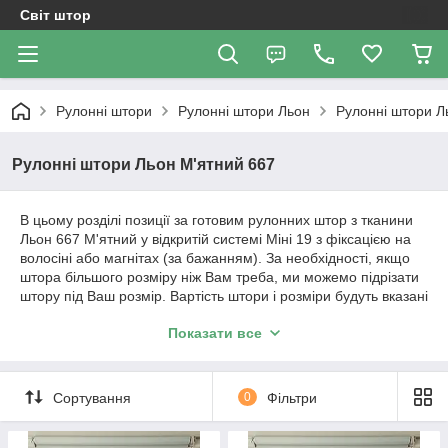
Світ штор
Рулонні штори
Рулонні штори Льон
Рулонні штори Л
Рулонні штори Льон М'ятний 667
В цьому розділі позиції за готовим рулонних штор з тканини
Льон 667 М'ятний у відкритій системі Міні 19 з фіксацією на
волосіні або магнітах (за бажанням). За необхідності, якщо
штора більшого розміру ніж Вам треба, ми можемо підрізати
штору під Ваш розмір. Вартість штори і розміри будуть вказані
в позиції товару.
Показати все
Важливо!!! Як відбувається робота з нами. Ми
працюємо з усією Україною!
Сортування
0
Фільтри
1. Уточнення по замовленню відбувається за телефонним
дзвінком або повідомленням в Вайбер.