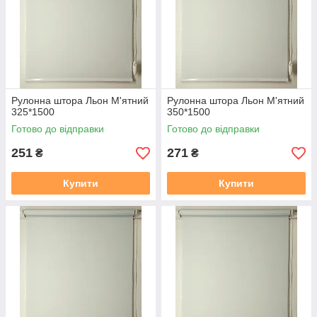
https://mir-shtor.org/a238919-montazh-sistemy-mini.html
Рулонна штора Льон М'ятний
Рулонна штора Льон М'ятний
325*1500
350*1500
Готово до відправки
Готово до відправки
251
271
₴
₴
Купити
Купити