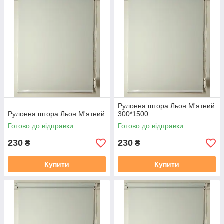
2. Термін виготовлення 3-5 днів, залежно від тканини, і від
завантаженості.
3. Відправка готового замовлення здійснюється згідно з
даними у замовленні. Усі відправки відбуваються у
встановлений день після 19.00. Номери декларацій
розсилаються після 20,00 повідомленням у Вайбер, якщо
немає Вайбера, то звичайним СМС!!!
В даному розділі вказана ціна на рулонні штори у відкритій
системі (Міні 19), ширина штори вказана з тканини, отже
габаритний розмір (розмір по краях кронштейнів) + 35 мм
.
У
Рулонна штора Льон М'ятний
готовий замовлення входить повний монтажний комплект
Рулонна штора Льон М'ятний
300*1500
(рулонна штора в зборі (штора намотане на вал з металевою
Готово до відправки
Готово до відправки
нижньою планкою), саморізи, для відкритої системи Міні 19
фіксація на волосіні або магнітах, на вибір. Штора
230
230
₴
₴
прикручується до вікна за допомогою саморізів, вони в
комплекті є.
Купити
Купити
Заміряти потрібно скло плюс штапик з двох сторін, там де
штапик входить в раму є стик, ось від такого стику з одного
боку, до такого ж стику з іншого боку, це і буде розмір по
тканині який вказаний на сайті.
https://mir-shtor.org/cp49985-
kak-pravilno-zameryat-rulonnye-shtory.html
Як самому встановити штори дивіться за посиланням: