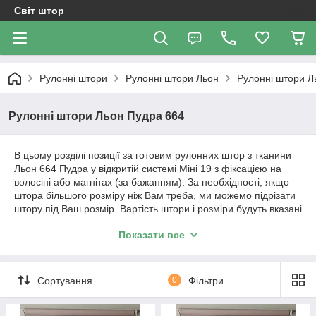
Світ штор
Рулонні штори
Рулонні штори Льон
Рулонні штори Л
Рулонні штори Льон Пудра 664
В цьому розділі позиції за готовим рулонних штор з тканини
Льон 664 Пудра у відкритій системі Міні 19 з фіксацією на
волосіні або магнітах (за бажанням). За необхідності, якщо
штора більшого розміру ніж Вам треба, ми можемо підрізати
штору під Ваш розмір. Вартість штори і розміри будуть вказані
в позиції товару.
Показати все
Важливо!!! Як відбувається робота з нами. Ми
працюємо з усією Україною!
Сортування
0
Фільтри
1. Уточнення по замовленню відбувається за телефонним
дзвінком або повідомленням в Вайбер.