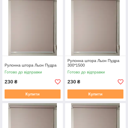
2. Термін виготовлення 3-5 днів, залежно від тканини, і від
завантаженості.
3. Відправка готового замовлення здійснюється згідно з
даними у замовленні. Усі відправки відбуваються у
встановлений день після 19.00. Номери декларацій
розсилаються після 20,00 повідомленням у Вайбер, якщо
немає Вайбера, то звичайним СМС!!!
В даному розділі вказана ціна на рулонні штори у відкритій
системі (Міні 19), ширина штори вказана з тканини, отже
габаритний розмір (розмір по краях кронштейнів) + 35 мм
.
У
Рулонна штора Льон Пудра
готовий замовлення входить повний монтажний комплект
Рулонна штора Льон Пудра
300*1500
(рулонна штора в зборі (штора намотане на вал з металевою
Готово до відправки
Готово до відправки
нижньою планкою), саморізи, для відкритої системи Міні 19
фіксація на волосіні або магнітах, на вибір. Штора
230
230
₴
₴
прикручується до вікна за допомогою саморізів, вони в
комплекті є.
Купити
Купити
Заміряти потрібно скло плюс штапик з двох сторін, там де
штапик входить в раму є стик, ось від такого стику з одного
боку, до такого ж стику з іншого боку, це і буде розмір по
тканині який вказаний на сайті.
https://mir-shtor.org/cp49985-
kak-pravilno-zameryat-rulonnye-shtory.html
Як самому встановити штори дивіться за посиланням: