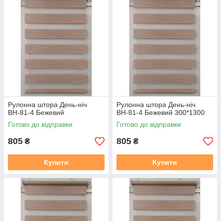
2. Термін виготовлення 3-5 днів, залежно від тканини, і від
завантаженості.
3. Відправка готового замовлення здійснюється згідно з
даними у замовленні. Усі відправки відбуваються у
встановлений день після 19.00. Номери декларацій
розсилаються після 20,00 повідомленням у Вайбер, якщо
немає Вайбера, то звичайним СМС!!!
В даному розділі вказана ціна на рулонні штори у відкритій
системі (Делайт 19), ширина штори вказана з тканини, отже
габаритний розмір (розмір по краях кронштейнів) + 38 мм
.
У
Рулонна штора День-ніч
Рулонна штора День-ніч
готовий замовлення входить повний монтажний комплект
ВН-81-4 Бежевий
ВН-81-4 Бежевий 300*1300
(рулонна штора в зборі (штора намотане на вал з
Готово до відправки
Готово до відправки
алюмінієвої круглої планкою), саморізи, для відкритої
системи Делайт 19 фіксація на волосіні. Штора
805
805
₴
₴
прикручується до вікна за допомогою саморізів, вони в
комплекті є.
Купити
Купити
Заміряти потрібно скло плюс штапик з двох сторін, там де
штапик входить в раму є стик, ось від такого стику з одного
боку, до такого ж стику з іншого боку, це і буде розмір по
тканині який вказаний на сайті.
https://mir-shtor.org/cp49985-
kak-pravilno-zameryat-rulonnye-shtory.html
Як самому встановити штори дивіться за посиланням: