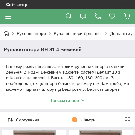
Світ штор
Рулонні штори
Рулоннi штори День-нiчь
День-ніч з д
Рулонні штори ВН-81-4 Бежевий
В цьому розділі позиції за готовим рулонних штор з тканини
день-ніч ВН-81-4 Бежевий у відкритій системі Делайт 19 з
фіксацією на волосіні. Висота 130, 160, 180, 200 см. За
необхідності, якщо штора більшого розміру ніж Вам треба, ми
можемо підрізати штору під Ваш розмір. Вартість штори і
розміри будуть зазначені у позиції товару.
Показати все
Важливо!!! Як відбувається робота з нами. Ми
працюємо з усією Україною!
Сортування
0
Фільтри
1. Уточнення по замовленню відбувається за телефонним
дзвінком або повідомленням в Вайбер.