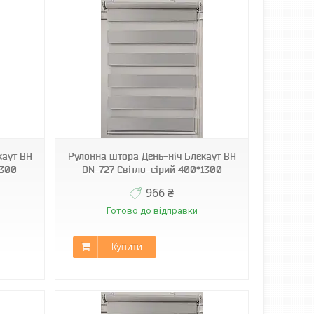
каут ВН
Рулонна штора День-ніч Блекаут ВН
1300
DN-727 Світло-сірий 400*1300
966 ₴
Готово до відправки
Купити