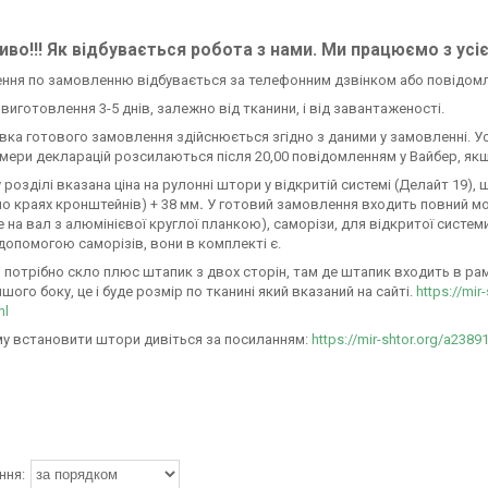
во!!! Як відбувається робота з нами. Ми працюємо з усі
ення по замовленню відбувається за телефонним дзвінком або повідом
н виготовлення 3-5 днів, залежно від тканини, і від завантаженості.
авка готового замовлення здійснюється згідно з даними у замовленні. У
омери декларацій розсилаються після 20,00 повідомленням у Вайбер, якщ
 розділі вказана ціна на рулонні штори у відкритій системі (Делайт 19)
по краях кронштейнів) + 38 мм
.
У готовий замовлення входить повний м
 на вал з алюмінієвої круглої планкою), саморізи, для відкритої систем
 допомогою саморізів, вони в комплекті є.
 потрібно скло плюс штапик з двох сторін, там де штапик входить в раму 
ншого боку, це і буде розмір по тканині який вказаний на сайті.
https://mir
ml
у встановити штори дивіться за посиланням:
https://mir-shtor.org/a2389