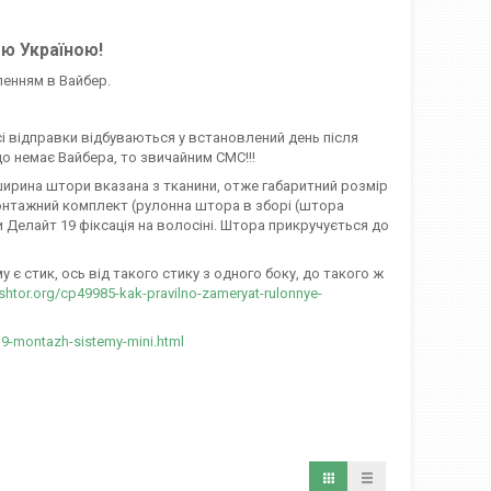
єю Україною!
ленням в Вайбер.
сі відправки відбуваються у встановлений день після
о немає Вайбера, то звичайним СМС!!!
, ширина штори вказана з тканини, отже габаритний розмір
онтажний комплект (рулонна штора в зборі (штора
и Делайт 19 фіксація на волосіні. Штора прикручується до
є стик, ось від такого стику з одного боку, до такого ж
-shtor.org/cp49985-kak-pravilno-zameryat-rulonnye-
19-montazh-sistemy-mini.html