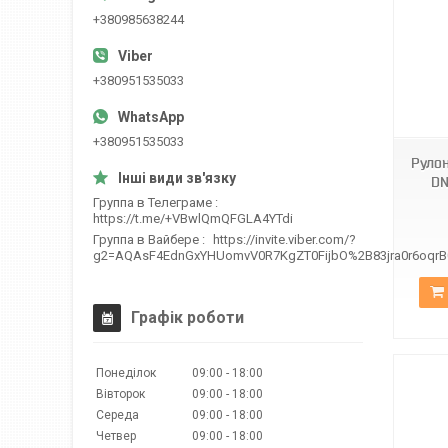
+380985638244
+380951535033
ВН DN-727
+380951535033
Рулон
DN
Группа в Телеграме
https://t.me/+VBwlQmQFGLA4YTdi
Группа в Вайбере
https://invite.viber.com/?
g2=AQAsF4EdnGxYHUomvV0R7KgZT0FijbO%2B83jra0r6oqr
Графік роботи
Понеділок
09:00
18:00
Вівторок
09:00
18:00
Середа
09:00
18:00
Четвер
09:00
18:00