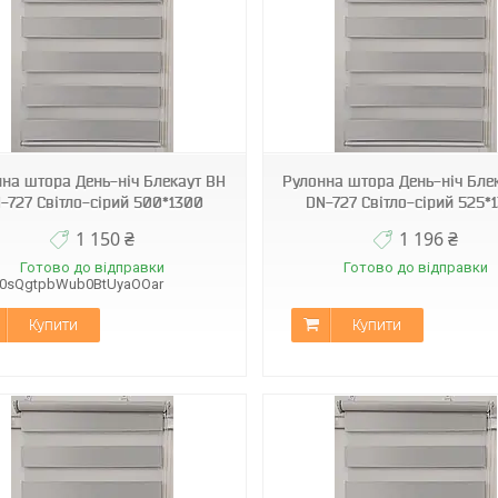
ВН DN-727
ВН DN-727
на штора День-ніч Блекаут ВН
Рулонна штора День-ніч Бле
-727 Світло-сірий 500*1300
DN-727 Світло-сірий 525*
1 150 ₴
1 196 ₴
Готово до відправки
Готово до відправки
B0sQgtpbWub0BtUyaOOar
Купити
Купити