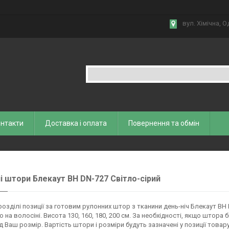
вул. Хiмiчна, О
нтакти
Доставка і оплата
Повернення та обмiн
і штори Блекаут ВН DN-727 Світло-сірий
розділі позиції за готовим рулонних штор з тканини день-ніч Блекаут ВН 
ю на волосіні. Висота 130, 160, 180, 200 см. За необхідності, якщо штора
д Ваш розмір. Вартість штори і розміри будуть зазначені у позиції товару