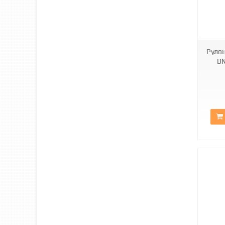
ВН DN-727
Рулон
DN