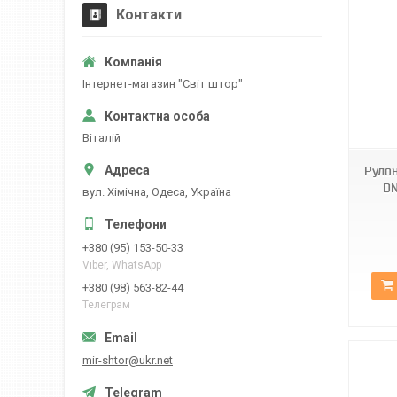
Контакти
Iнтернет-магазин "Свiт штор"
ВН DN-727
Вiталiй
Рулон
DN
вул. Хiмiчна, Одеса, Україна
+380 (95) 153-50-33
Viber, WhatsApp
+380 (98) 563-82-44
Телеграм
mir-shtor@ukr.net