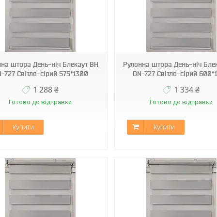
ВН DN-727
ВН DN-727
на штора День-ніч Блекаут ВН
Рулонна штора День-ніч Бле
-727 Світло-сірий 575*1300
DN-727 Світло-сірий 600*
1 288 ₴
1 334 ₴
Готово до відправки
Готово до відправки
Купити
Купити