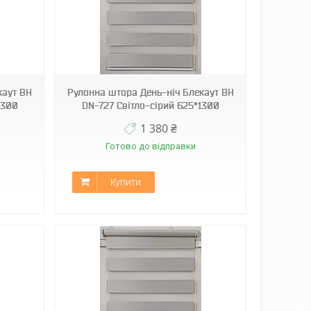
каут ВН
Рулонна штора День-ніч Блекаут ВН
1300
DN-727 Світло-сірий 625*1300
1 380 ₴
Готово до відправки
Купити