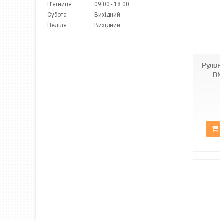
Пʼятниця
09:00
18:00
Субота
Вихідний
Неділя
Вихідний
ВН DN-727
Рулон
DN