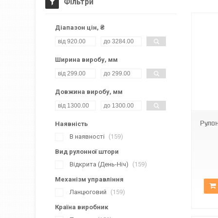
Фільтри
Діапазон цін, ₴
Ширина виробу, мм
Довжина виробу, мм
ВН DN-727
Рулон
Наявність
В наявності
159
Вид рулонної штори
Відкрита (День-Ніч)
159
Механізм управління
Ланцюговий
159
Країна виробник