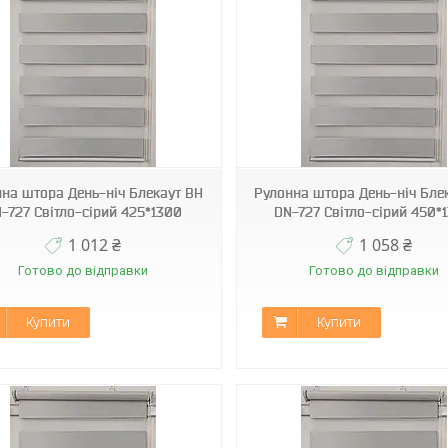
ВН DN-727
ВН DN-727
на штора День-ніч Блекаут ВН
Рулонна штора День-ніч Бле
-727 Світло-сірий 425*1300
DN-727 Світло-сірий 450*
1 012 ₴
1 058 ₴
Готово до відправки
Готово до відправки
Купити
Купити