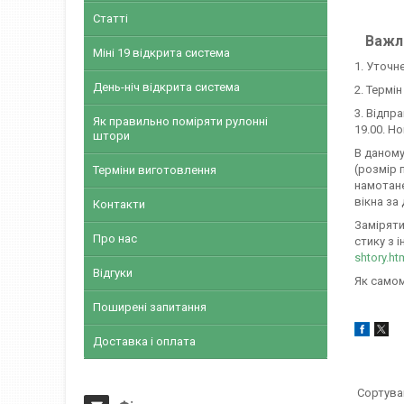
Статті
Важли
Міні 19 відкрита система
1. Уточн
День-ніч відкрита система
2. Термі
3. Відпр
Як правильно поміряти рулонні
19.00. Н
штори
В даному
(розмір 
Терміни виготовлення
намотане
вікна за
Контакти
Заміряти
Про нас
стику з і
shtory.ht
Відгуки
Як самом
Поширені запитання
Доставка і оплата