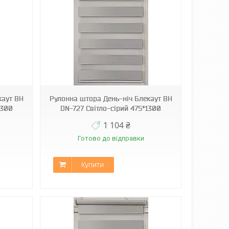
каут ВН
Рулонна штора День-ніч Блекаут ВН
1300
DN-727 Світло-сірий 475*1300
1 104 ₴
Готово до відправки
Купити