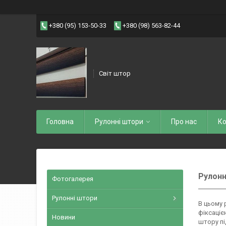
+380 (95) 153-50-33
+380 (98) 563-82-44
Світ штор
Головна
Рулоннi штори
Про нас
Ко
Рулонн
Фотогалерея
Рулонні штори
В цьому 
фіксаціє
Новини
штору пі