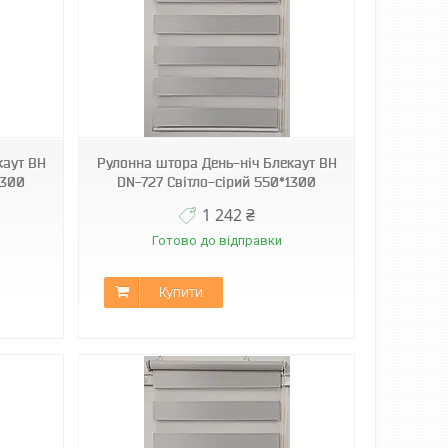
каут ВН
Рулонна штора День-ніч Блекаут ВН
1300
DN-727 Світло-сірий 550*1300
1 242 ₴
Готово до відправки
Купити