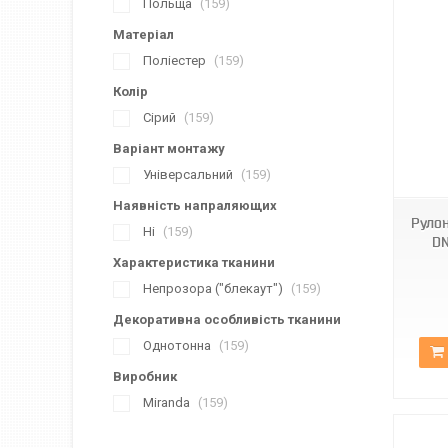
Польща
159
Матеріал
Поліестер
159
Колір
Сірий
159
Варіант монтажу
ВН DN-727
Універсальний
159
Наявність напраляющих
Рулон
Ні
159
DN
Характеристика тканини
Непрозора ("блекаут")
159
Декоративна особливість тканини
Однотонна
159
Виробник
Miranda
159