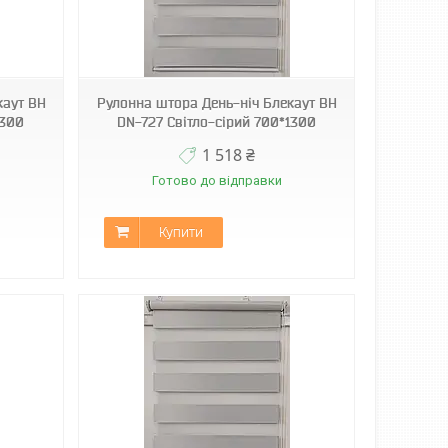
каут ВН
Рулонна штора День-ніч Блекаут ВН
1300
DN-727 Світло-сірий 700*1300
1 518 ₴
Готово до відправки
Купити