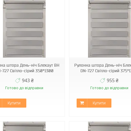
ВН DN-727
ВН DN-727
на штора День-ніч Блекаут ВН
Рулонна штора День-ніч Бле
-727 Світло-сірий 350*1300
DN-727 Світло-сірий 375*
943 ₴
955 ₴
Готово до відправки
Готово до відправки
Купити
Купити