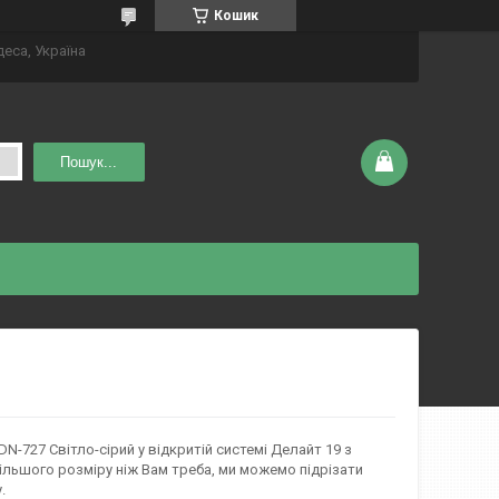
Кошик
деса, Україна
Пошук...
DN-727 Світло-сірий у відкритій системі Делайт 19 з
 більшого розміру ніж Вам треба, ми можемо підрізати
.