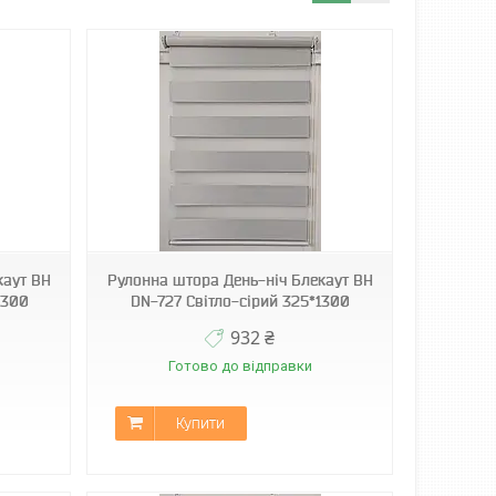
каут ВН
Рулонна штора День-ніч Блекаут ВН
1300
DN-727 Світло-сірий 325*1300
932 ₴
Готово до відправки
Купити