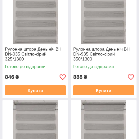
https://mir-shtor.org/a238919-montazh-sistemy-mini.html
Рулонна штора День ніч BH
Рулонна штора День ніч BH
DN-935 Світло-сірий
DN-935 Світло-сірий
325*1300
350*1300
Готово до відправки
Готово до відправки
846
888
₴
₴
Купити
Купити