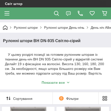
Світ штор
Рулонні штори
Рулоннi штори День-нiчь
День ніч Al
Рулонні штори ВН DN-935 Світло-сірий
У цьому розділі позиції за готовим рулонним шторам із
тканини день-ніч ВН DN 935 Світло-сірий у відкритій системі
Делайт 19 з фіксацією на волосіні. Висота 130, 160, 180, 200
см. За необхідності, якщо штора більшого розміру ніж Вам
треба, ми можемо підрізати штору під Ваш розмір. Вартість
штори і розміри будуть зазначені у позиції товару.
Показати все
Важливо!!! Як відбувається робота з нами. Ми
працюємо з усією Україною!
Сортування
0
Фільтри
1. Уточнення по замовленню відбувається за телефонним
дзвінком або повідомленням в Вайбер.