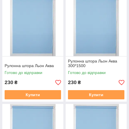
2. Термін виготовлення 3-5 днів, залежно від тканини, і від
завантаженості.
3. Відправка готового замовлення здійснюється згідно з
даними у замовленні. Усі відправки відбуваються у
встановлений день після 19.00. Номери декларацій
розсилаються після 20,00 повідомленням у Вайбер, якщо
немає Вайбера, то звичайним СМС!!!
В даному розділі вказана ціна на рулонні штори у відкритій
системі (Міні 19), ширина штори вказана з тканини, отже
габаритний розмір (розмір по краях кронштейнів) + 35 мм
.
У
Рулонна штора Льон Аква
готовий замовлення входить повний монтажний комплект
Рулонна штора Льон Аква
300*1500
(рулонна штора в зборі (штора намотане на вал з металевою
Готово до відправки
Готово до відправки
нижньою планкою), саморізи, для відкритої системи Міні 19
фіксація на волосіні або магнітах, на вибір. Штора
230
230
₴
₴
прикручується до вікна за допомогою саморізів, вони в
комплекті є.
Купити
Купити
Заміряти потрібно скло плюс штапик з двох сторін, там де
штапик входить в раму є стик, ось від такого стику з одного
боку, до такого ж стику з іншого боку, це і буде розмір по
тканині який вказаний на сайті.
https://mir-shtor.org/cp49985-
kak-pravilno-zameryat-rulonnye-shtory.html
Як самому встановити штори дивіться за посиланням: