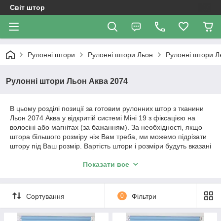
Світ штор
Рулонні штори
Рулонні штори Льон
Рулонні штори Л
Рулонні штори Льон Аква 2074
В цьому розділі позиції за готовим рулонних штор з тканини
Льон 2074 Аква у відкритій системі Міні 19 з фіксацією на
волосіні або магнітах (за бажанням). За необхідності, якщо
штора більшого розміру ніж Вам треба, ми можемо підрізати
штору під Ваш розмір. Вартість штори і розміри будуть вказані
в позиції товару.
Показати все
Важливо!!! Як відбувається робота з нами. Ми
працюємо з усією Україною!
Сортування
0
Фільтри
1. Уточнення по замовленню відбувається за телефонним
дзвінком або повідомленням в Вайбер.