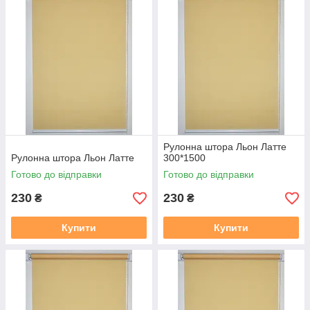
2. Термін виготовлення 3-5 днів, залежно від тканини, і від
завантаженості.
3. Відправка готового замовлення здійснюється згідно з
даними у замовленні. Усі відправки відбуваються у
встановлений день після 19.00. Номери декларацій
розсилаються після 20,00 повідомленням у Вайбер, якщо
немає Вайбера, то звичайним СМС!!!
В даному розділі вказана ціна на рулонні штори у відкритій
системі (Міні 19), ширина штори вказана з тканини, отже
габаритний розмір (розмір по краях кронштейнів) + 35 мм
.
У
Рулонна штора Льон Латте
готовий замовлення входить повний монтажний комплект
Рулонна штора Льон Латте
300*1500
(рулонна штора в зборі (штора намотане на вал з металевою
Готово до відправки
Готово до відправки
нижньою планкою), саморізи, для відкритої системи Міні 19
фіксація на волосіні або магнітах, на вибір. Штора
230
230
₴
₴
прикручується до вікна за допомогою саморізів, вони в
комплекті є.
Купити
Купити
Заміряти потрібно скло плюс штапик з двох сторін, там де
штапик входить в раму є стик, ось від такого стику з одного
боку, до такого ж стику з іншого боку, це і буде розмір по
тканині який вказаний на сайті.
https://mir-shtor.org/cp49985-
kak-pravilno-zameryat-rulonnye-shtory.html
Як самому встановити штори дивіться за посиланням: