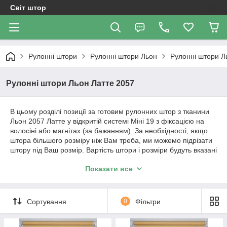
Світ штор
Рулонні штори
Рулонні штори Льон
Рулонні штори Л
Рулонні штори Льон Латте 2057
В цьому розділі позиції за готовим рулонних штор з тканини
Льон 2057 Латте у відкритій системі Міні 19 з фіксацією на
волосіні або магнітах (за бажанням). За необхідності, якщо
штора більшого розміру ніж Вам треба, ми можемо підрізати
штору під Ваш розмір. Вартість штори і розміри будуть вказані
в позиції товару.
Показати все
Важливо!!! Як відбувається робота з нами. Ми
працюємо з усією Україною!
Сортування
0
Фільтри
1. Уточнення по замовленню відбувається за телефонним
дзвінком або повідомленням в Вайбер.