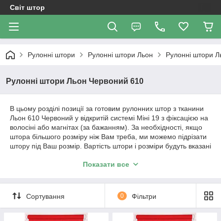
Світ штор
Рулонні штори
Рулонні штори Льон
Рулонні штори Л
Рулонні штори Льон Червоний 610
В цьому розділі позиції за готовим рулонних штор з тканини
Льон 610 Червоний у відкритій системі Міні 19 з фіксацією на
волосіні або магнітах (за бажанням). За необхідності, якщо
штора більшого розміру ніж Вам треба, ми можемо підрізати
штору під Ваш розмір. Вартість штори і розміри будуть вказані
в позиції товару.
Показати все
Важливо!!! Як відбувається робота з нами. Ми
працюємо з усією Україною!
Сортування
0
Фільтри
1. Уточнення по замовленню відбувається за телефонним
дзвінком або повідомленням в Вайбер.