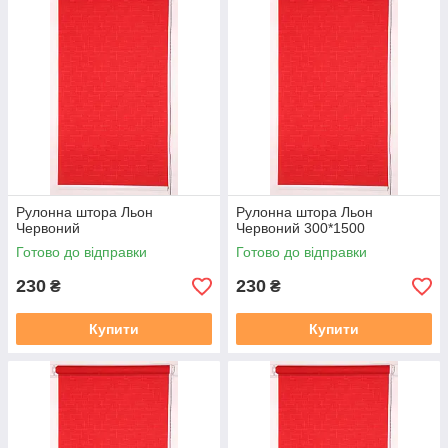
2. Термін виготовлення 3-5 днів, залежно від тканини, і від
завантаженості.
3. Відправка готового замовлення здійснюється згідно з
даними у замовленні. Усі відправки відбуваються у
встановлений день після 19.00. Номери декларацій
розсилаються після 20,00 повідомленням у Вайбер, якщо
немає Вайбера, то звичайним СМС!!!
В даному розділі вказана ціна на рулонні штори у відкритій
системі (Міні 19), ширина штори вказана з тканини, отже
габаритний розмір (розмір по краях кронштейнів) + 35 мм
.
У
Рулонна штора Льон
Рулонна штора Льон
готовий замовлення входить повний монтажний комплект
Червоний
Червоний 300*1500
(рулонна штора в зборі (штора намотане на вал з металевою
Готово до відправки
Готово до відправки
нижньою планкою), саморізи, для відкритої системи Міні 19
фіксація на волосіні або магнітах, на вибір. Штора
230
230
₴
₴
прикручується до вікна за допомогою саморізів, вони в
комплекті є.
Купити
Купити
Заміряти потрібно скло плюс штапик з двох сторін, там де
штапик входить в раму є стик, ось від такого стику з одного
боку, до такого ж стику з іншого боку, це і буде розмір по
тканині який вказаний на сайті.
https://mir-shtor.org/cp49985-
kak-pravilno-zameryat-rulonnye-shtory.html
Як самому встановити штори дивіться за посиланням: