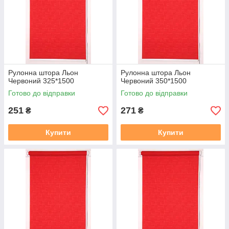
https://mir-shtor.org/a238919-montazh-sistemy-mini.html
Рулонна штора Льон
Рулонна штора Льон
Червоний 325*1500
Червоний 350*1500
Готово до відправки
Готово до відправки
251
271
₴
₴
Купити
Купити