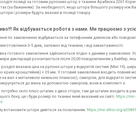
розділі позиції за готовим рулонних штор з тканини Арабеска 2261 Коричн
ітах (за бажанням). За необхідності, якщо штора більшого розміру ніж В
 штори і розміри будуть вказані в позиції товару.
во!!! Як відбувається робота з нами. Ми працюємо з усі
ення по замовленню відбувається за телефонним дзвінком або повідом
н виготовлення 3-5 днів, залежно від тканини, і від завантаженості.
авка готового замовлення здійснюється згідно з даними у замовленні. У
омери декларацій розсилаються після 20,00 повідомленням у Вайбер, якщ
 розділі вказана ціна на рулонні штори у відкритій системі (Міні 19), ш
по краях кронштейнів) + 35 мм
.
У готовий замовлення входить повний м
 на вал з металевою нижньою планкою), саморізи, для відкритої системи М
икручується до вікна за допомогою саморізів, вони в комплекті є.
 потрібно скло плюс штапик з двох сторін, там де штапик входить в раму 
ншого боку, це і буде розмір по тканині який вказаний на сайті.
https://mir
ml
у встановити штори дивіться за посиланням:
https://mir-shtor.org/a2389