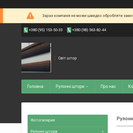
Зараз компанія не може швидко обробляти замовл
+380 (95) 153-50-33
+380 (98) 563-82-44
Світ штор
Головна
Рулоннi штори
Про нас
Ко
Рулонн
Фотогалерея
Рулонні штори