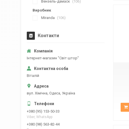
Вензель-дамаск
106
Виробник
Miranda
106
Контакти
К-2261
Iнтернет-магазин "Свiт штор"
Вiталiй
вул. Хiмiчна, Одеса, Україна
+380 (95) 153-50-33
Viber, WhatsApp
+380 (98) 563-82-44