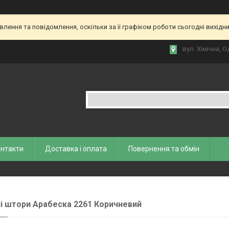
ення та повідомлення, оскільки за її графіком роботи сьогодні вихідн
вул. Хiмiчна, О
нтакти
Доставка і оплата
Повернення та обмiн
і штори Арабеска 2261 Коричневий