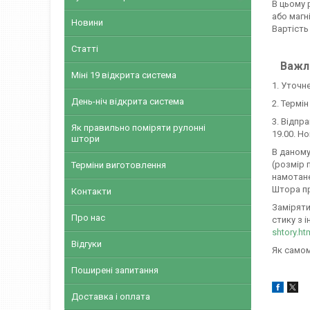
В цьому 
або магн
Новини
Вартість
Статті
Важли
Міні 19 відкрита система
1. Уточн
День-ніч відкрита система
2. Термі
3. Відпр
Як правильно поміряти рулонні
19.00. Н
штори
В даному
(розмір 
Терміни виготовлення
намотане
Штора пр
Контакти
Заміряти
Про нас
стику з і
shtory.ht
Відгуки
Як самом
Поширені запитання
Доставка і оплата