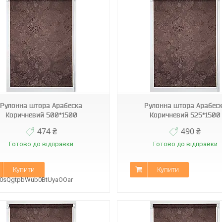
К-2261
К-2261
Рулонна штора Арабеска
Рулонна штора Арабес
Коричневий 500*1500
Коричневий 525*1500
474 ₴
490 ₴
Готово до відправки
Готово до відправки
Купити
Купити
B0sQgtpbWub0BtUyaOOar