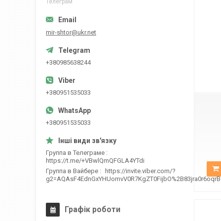
Телеграм
mir-shtor@ukr.net
+380985638244
К-2261
+380951535033
+380951535033
Группа в Телеграме
https://t.me/+VBwlQmQFGLA4YTdi
Группа в Вайбере
https://invite.viber.com/?
g2=AQAsF4EdnGxYHUomvV0R7KgZT0FijbO%2B83jra0r6oqr
Графік роботи