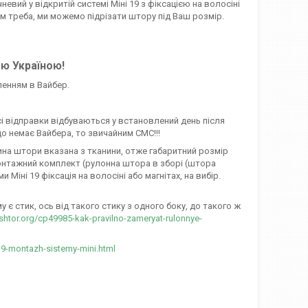
евий у відкритій системі Міні 19 з фіксацією на волосіні
ам треба, ми можемо підрізати штору під Ваш розмір.
єю Україною!
ленням в Вайбер.
сі відправки відбуваються у встановлений день після
о немає Вайбера, то звичайним СМС!!!
ирина штори вказана з тканини, отже габаритний розмір
онтажний комплект (рулонна штора в зборі (штора
іні 19 фіксація на волосіні або магнітах, на вибір.
є стик, ось від такого стику з одного боку, до такого ж
-shtor.org/cp49985-kak-pravilno-zameryat-rulonnye-
19-montazh-sistemy-mini.html