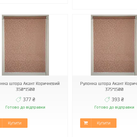
Д-1827
Д-1827
онна штора Акант Коричневий
Рулонна штора Акант Кори
350*1500
375*1500
377 ₴
393 ₴
Готово до відправки
Готово до відправки
Купити
Купити