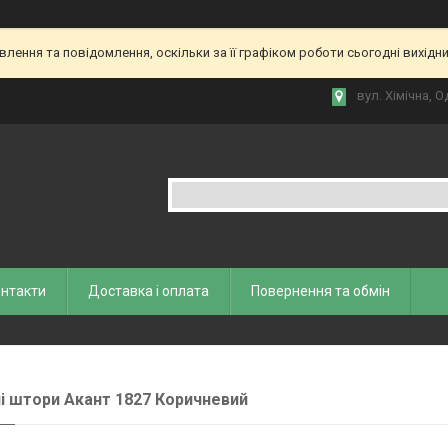
ення та повідомлення, оскільки за її графіком роботи сьогодні вихідн
вул. Хiмiчна, О
нтакти
Доставка і оплата
Повернення та обмiн
і штори Акант 1827 Коричневий