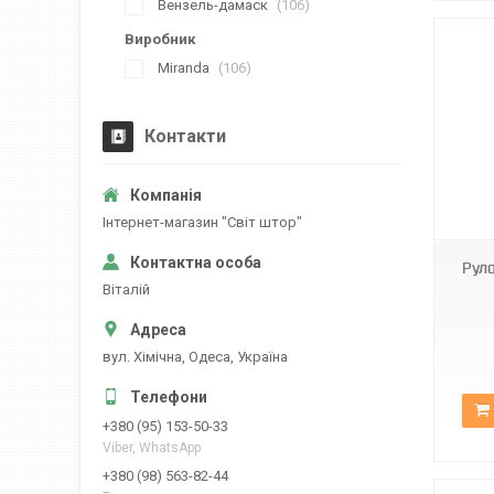
Вензель-дамаск
106
Виробник
Miranda
106
Контакти
Д-1827
Iнтернет-магазин "Свiт штор"
Рул
Вiталiй
вул. Хiмiчна, Одеса, Україна
+380 (95) 153-50-33
Viber, WhatsApp
+380 (98) 563-82-44