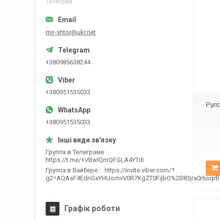
Телеграм
mir-shtor@ukr.net
+380985638244
Д-1827
+380951535033
Рул
+380951535033
Группа в Телеграме
https://t.me/+VBwlQmQFGLA4YTdi
Группа в Вайбере
https://invite.viber.com/?
g2=AQAsF4EdnGxYHUomvV0R7KgZT0FijbO%2B83jra0r6oqr
Графік роботи