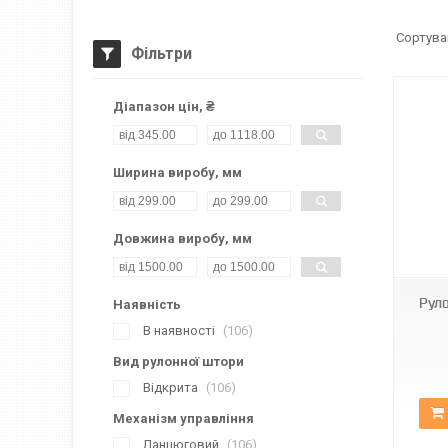
Фільтри
Діапазон цін, ₴
Ширина виробу, мм
Довжина виробу, мм
Д-1827
Рул
Наявність
В наявності
106
Вид рулонної штори
Відкрита
106
Механізм управління
Ланцюговий
106