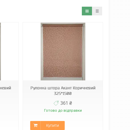
чневий
Рулонна штора Акант Коричневий
325*1500
361 ₴
Готово до відправки
Купити