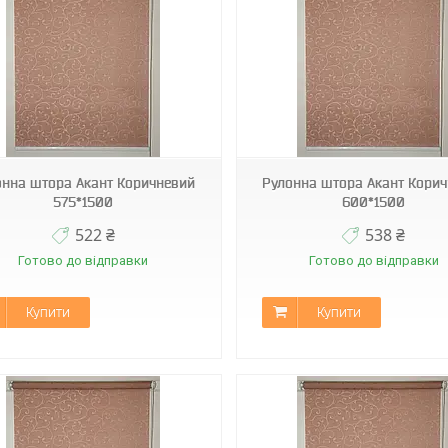
Д-1827
Д-1827
онна штора Акант Коричневий
Рулонна штора Акант Кори
575*1500
600*1500
522 ₴
538 ₴
Готово до відправки
Готово до відправки
Купити
Купити