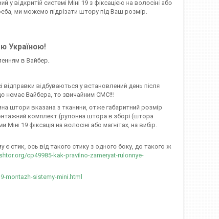
 у відкритій системі Міні 19 з фіксацією на волосіні або
реба, ми можемо підрізати штору під Ваш розмір.
єю Україною!
ленням в Вайбер.
сі відправки відбуваються у встановлений день після
о немає Вайбера, то звичайним СМС!!!
ирина штори вказана з тканини, отже габаритний розмір
онтажний комплект (рулонна штора в зборі (штора
іні 19 фіксація на волосіні або магнітах, на вибір.
є стик, ось від такого стику з одного боку, до такого ж
-shtor.org/cp49985-kak-pravilno-zameryat-rulonnye-
19-montazh-sistemy-mini.html