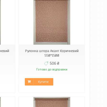
чневий
Рулонна штора Акант Коричневий
550*1500
506 ₴
Готово до відправки
Купити