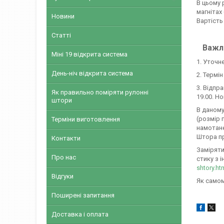
В цьому 
магнітах
Новини
Вартість
Статті
Важли
Міні 19 відкрита система
1. Уточн
День-ніч відкрита система
2. Термі
3. Відпр
Як правильно поміряти рулонні
19.00. Н
штори
В даному
(розмір 
Терміни виготовлення
намотане
Штора пр
Контакти
Заміряти
Про нас
стику з і
shtory.ht
Відгуки
Як самом
Поширені запитання
Доставка і оплата