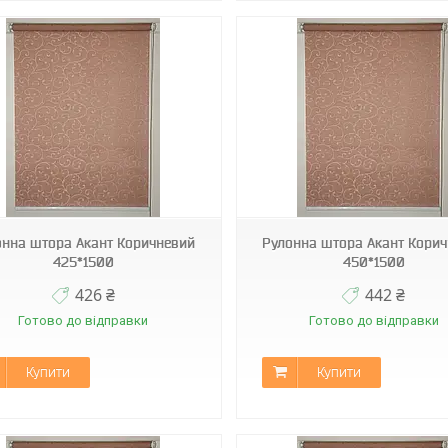
Д-1827
Д-1827
онна штора Акант Коричневий
Рулонна штора Акант Кори
425*1500
450*1500
426 ₴
442 ₴
Готово до відправки
Готово до відправки
Купити
Купити