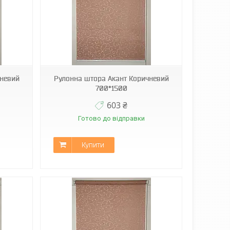
чневий
Рулонна штора Акант Коричневий
700*1500
603 ₴
Готово до відправки
Купити