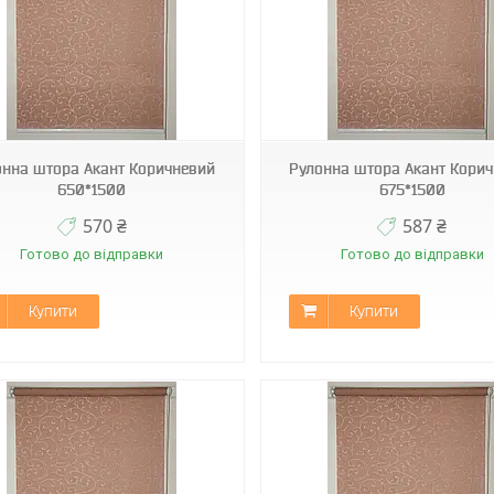
Д-1827
Д-1827
онна штора Акант Коричневий
Рулонна штора Акант Кори
650*1500
675*1500
570 ₴
587 ₴
Готово до відправки
Готово до відправки
Купити
Купити