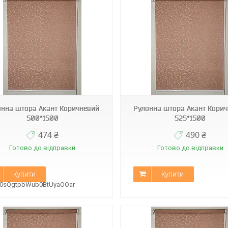
Д-1827
Д-1827
онна штора Акант Коричневий
Рулонна штора Акант Кори
500*1500
525*1500
474 ₴
490 ₴
Готово до відправки
Готово до відправки
Купити
Купити
B0sQgtpbWub0BtUyaOOar