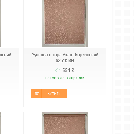
чневий
Рулонна штора Акант Коричневий
625*1500
554 ₴
Готово до відправки
Купити