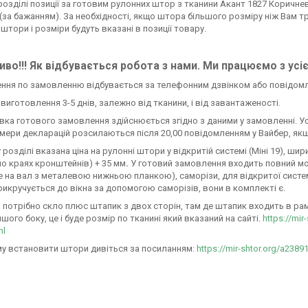
розділі позиції за готовим рулонних штор з тканини Акант 1827 Коричневий
 (за бажанням). За необхідності, якщо штора більшого розміру ніж Вам т
 штори і розміри будуть вказані в позиції товару.
во!!! Як відбувається робота з нами. Ми працюємо з усі
ення по замовленню відбувається за телефонним дзвінком або повідом
н виготовлення 3-5 днів, залежно від тканини, і від завантаженості.
авка готового замовлення здійснюється згідно з даними у замовленні. У
омери декларацій розсилаються після 20,00 повідомленням у Вайбер, якщ
 розділі вказана ціна на рулонні штори у відкритій системі (Міні 19), ш
по краях кронштейнів) + 35 мм
.
У готовий замовлення входить повний м
 на вал з металевою нижньою планкою), саморізи, для відкритої системи М
икручується до вікна за допомогою саморізів, вони в комплекті є.
 потрібно скло плюс штапик з двох сторін, там де штапик входить в раму 
ншого боку, це і буде розмір по тканині який вказаний на сайті.
https://mir
ml
у встановити штори дивіться за посиланням:
https://mir-shtor.org/a2389