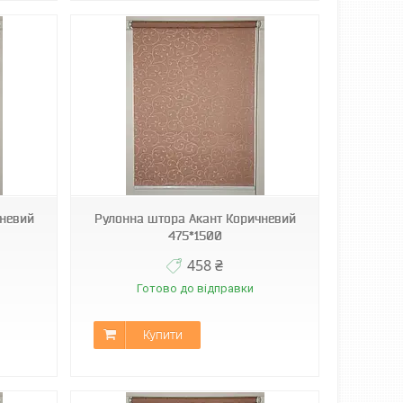
чневий
Рулонна штора Акант Коричневий
475*1500
458 ₴
Готово до відправки
Купити