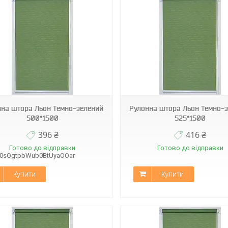
МБ-2098
МБ-2098
нна штора Льон Темно-зелений
Рулонна штора Льон Темно-
500*1500
525*1500
396 ₴
416 ₴
Готово до відправки
Готово до відправки
B0sQgtpbWub0BtUyaOOar
Купити
Купити