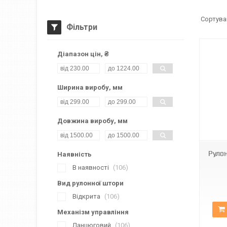
Фільтри
Діапазон цін, ₴
Ширина виробу, мм
Довжина виробу, мм
МБ-2098
Руло
Наявність
В наявності
106
Вид рулонної штори
Відкрита
106
Механізм управління
Ланцюговий
106