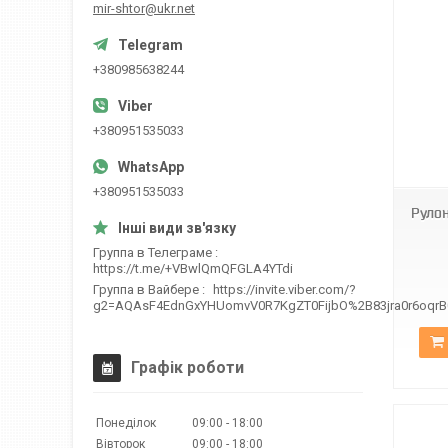
mir-shtor@ukr.net
+380985638244
+380951535033
МБ-2098
+380951535033
Руло
Группа в Телеграме
https://t.me/+VBwlQmQFGLA4YTdi
Группа в Вайбере
https://invite.viber.com/?
g2=AQAsF4EdnGxYHUomvV0R7KgZT0FijbO%2B83jra0r6oqr
Графік роботи
Понеділок
09:00
18:00
Вівторок
09:00
18:00