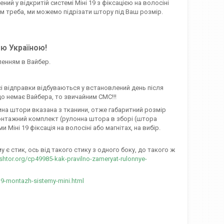
ий у відкритій системі Міні 19 з фіксацією на волосіні
ам треба, ми можемо підрізати штору під Ваш розмір.
єю Україною!
ленням в Вайбер.
сі відправки відбуваються у встановлений день після
о немає Вайбера, то звичайним СМС!!!
ирина штори вказана з тканини, отже габаритний розмір
онтажний комплект (рулонна штора в зборі (штора
іні 19 фіксація на волосіні або магнітах, на вибір.
є стик, ось від такого стику з одного боку, до такого ж
-shtor.org/cp49985-kak-pravilno-zameryat-rulonnye-
19-montazh-sistemy-mini.html