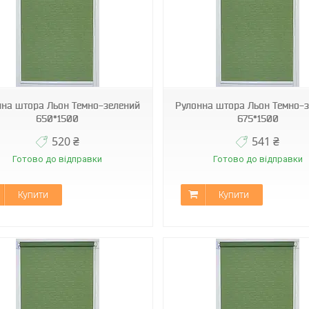
МБ-2098
МБ-2098
нна штора Льон Темно-зелений
Рулонна штора Льон Темно-
650*1500
675*1500
520 ₴
541 ₴
Готово до відправки
Готово до відправки
Купити
Купити