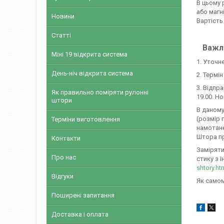
В цьому 
або магн
Новини
Вартість
Статті
Важли
Міні 19 відкрита система
1. Уточн
День-ніч відкрита система
2. Термі
3. Відпр
Як правильно поміряти рулонні
19.00. Н
штори
В даному
(розмір 
Терміни виготовлення
намотане
Штора пр
Контакти
Заміряти
Про нас
стику з і
shtory.ht
Відгуки
Як самом
Поширені запитання
Доставка і оплата