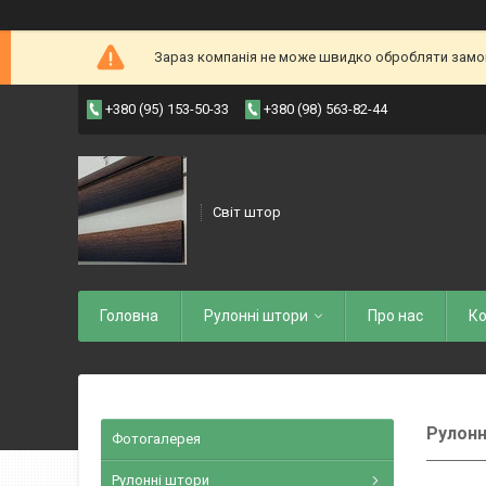
Зараз компанія не може швидко обробляти замовл
+380 (95) 153-50-33
+380 (98) 563-82-44
Світ штор
Головна
Рулоннi штори
Про нас
Ко
Рулонн
Фотогалерея
Рулонні штори