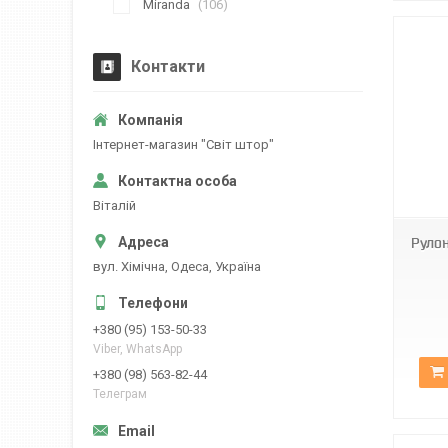
Miranda
106
Контакти
Iнтернет-магазин "Свiт штор"
МБ-2098
Вiталiй
Руло
вул. Хiмiчна, Одеса, Україна
+380 (95) 153-50-33
Viber, WhatsApp
+380 (98) 563-82-44
Телеграм