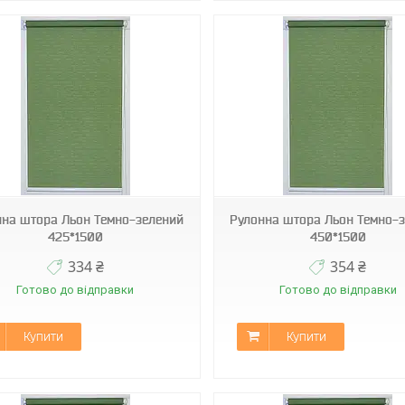
МБ-2098
МБ-2098
нна штора Льон Темно-зелений
Рулонна штора Льон Темно-
425*1500
450*1500
334 ₴
354 ₴
Готово до відправки
Готово до відправки
Купити
Купити