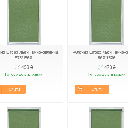
МБ-2098
МБ-2098
нна штора Льон Темно-зелений
Рулонна штора Льон Темно-
575*1500
600*1500
458 ₴
478 ₴
Готово до відправки
Готово до відправки
Купити
Купити