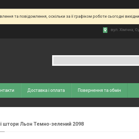
ення та повідомлення, оскільки за її графіком роботи сьогодні вихідн
вул. Хiмiчна, О
нтакти
Доставка і оплата
Повернення та обмiн
і штори Льон Темно-зелений 2098