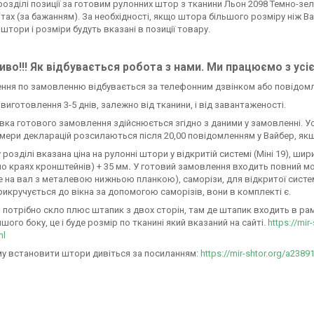
розділі позиції за готовим рулонних штор з тканини Льон 2098 Темно-зелен
ітах (за бажанням). За необхідності, якщо штора більшого розміру ніж В
 штори і розміри будуть вказані в позиції товару.
во!!! Як відбувається робота з нами. Ми працюємо з усі
ення по замовленню відбувається за телефонним дзвінком або повідом
н виготовлення 3-5 днів, залежно від тканини, і від завантаженості.
авка готового замовлення здійснюється згідно з даними у замовленні. У
омери декларацій розсилаються після 20,00 повідомленням у Вайбер, якщ
 розділі вказана ціна на рулонні штори у відкритій системі (Міні 19), ш
по краях кронштейнів) + 35 мм
.
У готовий замовлення входить повний м
 на вал з металевою нижньою планкою), саморізи, для відкритої системи М
икручується до вікна за допомогою саморізів, вони в комплекті є.
 потрібно скло плюс штапик з двох сторін, там де штапик входить в раму 
ншого боку, це і буде розмір по тканині який вказаний на сайті.
https://mir
ml
у встановити штори дивіться за посиланням:
https://mir-shtor.org/a2389