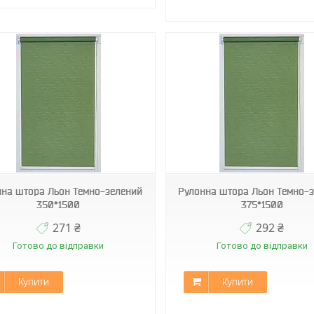
МБ-2098
МБ-2098
нна штора Льон Темно-зелений
Рулонна штора Льон Темно-
350*1500
375*1500
271 ₴
292 ₴
Готово до відправки
Готово до відправки
Купити
Купити