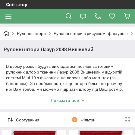
Світ штор
Рулонні штори
Рулонні штори з рисунком, фактурою
Рулонні штори Лазур 2088 Вишневий
В цьому розділі будуть викладатися позиції за готовим
рулонних штор з тканини Лазур 2088 Вишневий у відкритій
системі Міні 19 з фіксацією на волосіні або магнітах (за
бажанням). За необхідності, якщо штора більшого розміру
ніж Вам треба, ми можемо підрізати штору під Ваш розмір.
Вартість штори і розміри будуть вказані в позиції товару.
Показати все
Важливо!!! Як відбувається робота з нами. Ми
працюємо з усією Україною!
Сортування
0
Фільтри
1. Уточнення по замовленню відбувається за телефонним
дзвінком або повідомленням в Вайбер.