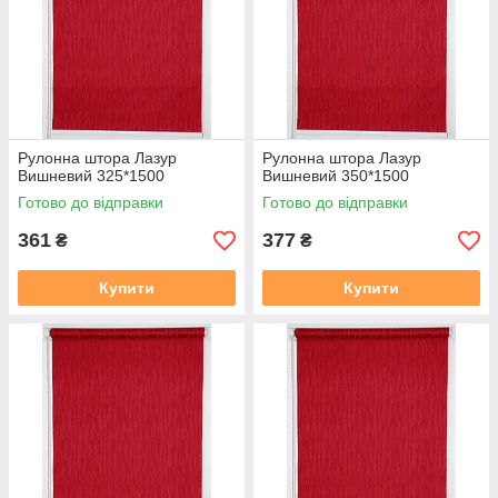
https://mir-shtor.org/a238919-montazh-sistemy-mini.html
Рулонна штора Лазур
Рулонна штора Лазур
Вишневий 325*1500
Вишневий 350*1500
Готово до відправки
Готово до відправки
361
377
₴
₴
Купити
Купити