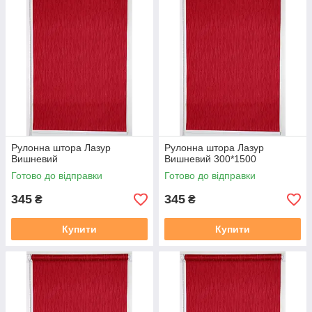
2. Термін виготовлення 3-5 днів, залежно від тканини, і від
завантаженості.
3. Відправка готового замовлення здійснюється згідно з
даними у замовленні. Усі відправки відбуваються у
встановлений день після 19.00. Номери декларацій
розсилаються після 20,00 повідомленням у Вайбер, якщо
немає Вайбера, то звичайним СМС!!!
В даному розділі вказана ціна на рулонні штори у відкритій
системі (Міні 19), ширина штори вказана з тканини, отже
габаритний розмір (розмір по краях кронштейнів) + 35 мм
.
У
Рулонна штора Лазур
Рулонна штора Лазур
готовий замовлення входить повний монтажний комплект
Вишневий
Вишневий 300*1500
(рулонна штора в зборі (штора намотане на вал з металевою
Готово до відправки
Готово до відправки
нижньою планкою), саморізи, для відкритої системи Міні 19
фіксація на волосіні або магнітах, на вибір. Штора
345
345
₴
₴
прикручується до вікна за допомогою саморізів, вони в
комплекті є.
Купити
Купити
Заміряти потрібно скло плюс штапик з двох сторін, там де
штапик входить в раму є стик, ось від такого стику з одного
боку, до такого ж стику з іншого боку, це і буде розмір по
тканині який вказаний на сайті.
https://mir-shtor.org/cp49985-
kak-pravilno-zameryat-rulonnye-shtory.html
Як самому встановити штори дивіться за посиланням: