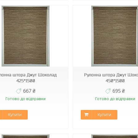
А-512
А-512
лонна штора Джут Шоколад
Рулонна штора Джут Шок
425*1500
450*1500
667 ₴
695 ₴
Готово до відправки
Готово до відправки
Купити
Купити