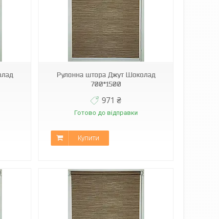
олад
Рулонна штора Джут Шоколад
700*1500
971 ₴
Готово до відправки
Купити