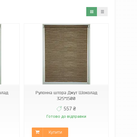
олад
Рулонна штора Джут Шоколад
325*1500
557 ₴
Готово до відправки
Купити