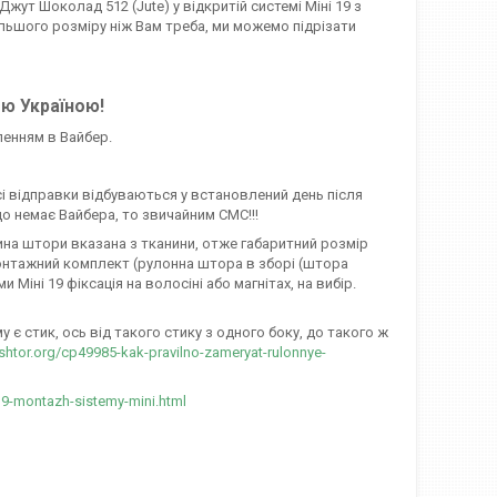
жут Шоколад 512 (Jute) у відкритій системі Міні 19 з
більшого розміру ніж Вам треба, ми можемо підрізати
єю Україною!
ленням в Вайбер.
сі відправки відбуваються у встановлений день після
о немає Вайбера, то звичайним СМС!!!
ирина штори вказана з тканини, отже габаритний розмір
онтажний комплект (рулонна штора в зборі (штора
іні 19 фіксація на волосіні або магнітах, на вибір.
є стик, ось від такого стику з одного боку, до такого ж
-shtor.org/cp49985-kak-pravilno-zameryat-rulonnye-
19-montazh-sistemy-mini.html