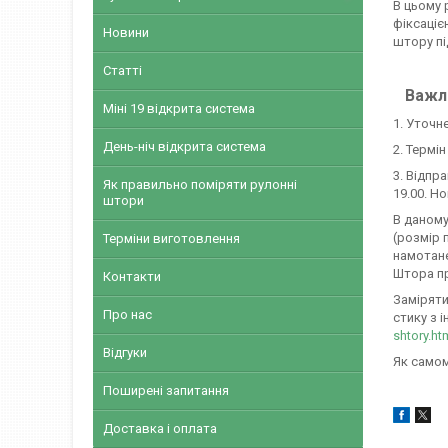
В цьому 
фіксаціє
Новини
штору пі
Статті
Важли
Міні 19 відкрита система
1. Уточн
День-ніч відкрита система
2. Термі
3. Відпр
Як правильно поміряти рулонні
19.00. Н
штори
В даному
(розмір 
Терміни виготовлення
намотане
Штора пр
Контакти
Заміряти
Про нас
стику з і
shtory.ht
Відгуки
Як самом
Поширені запитання
Доставка і оплата