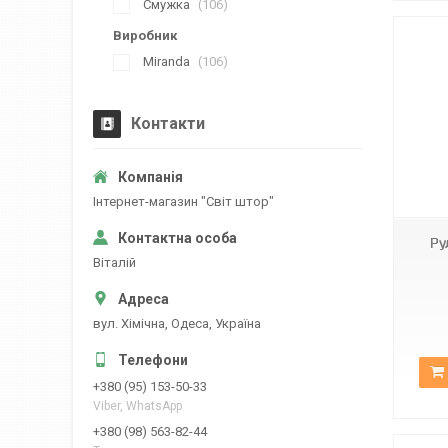
Смужка
106
Виробник
Miranda
106
Контакти
А-512
Iнтернет-магазин "Свiт штор"
Ру
Вiталiй
вул. Хiмiчна, Одеса, Україна
+380 (95) 153-50-33
Viber, WhatsApp
+380 (98) 563-82-44