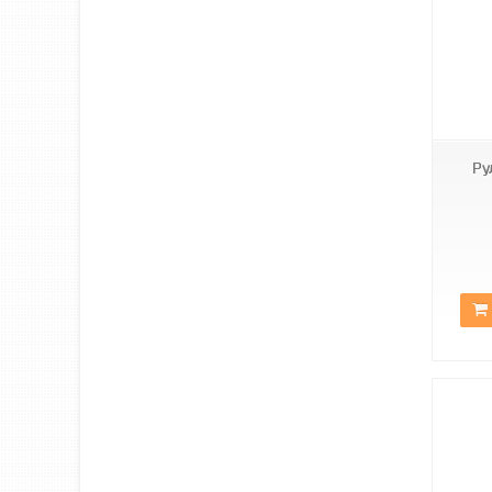
А-512
Ру