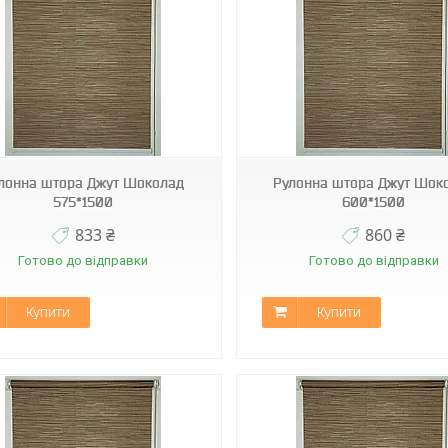
А-512
А-512
лонна штора Джут Шоколад
Рулонна штора Джут Шок
575*1500
600*1500
833 ₴
860 ₴
Готово до відправки
Готово до відправки
Купити
Купити