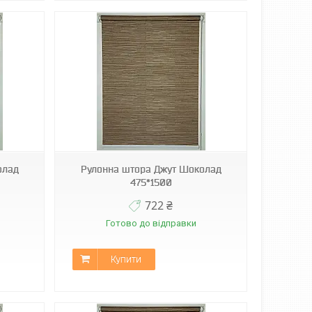
олад
Рулонна штора Джут Шоколад
475*1500
722 ₴
Готово до відправки
Купити