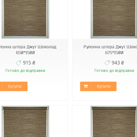
А-512
А-512
лонна штора Джут Шоколад
Рулонна штора Джут Шок
650*1500
675*1500
915 ₴
943 ₴
Готово до відправки
Готово до відправки
Купити
Купити