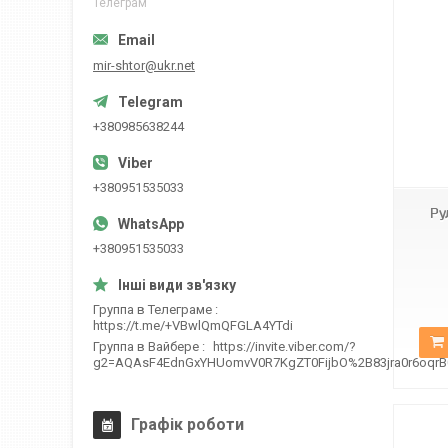
Телеграм
mir-shtor@ukr.net
+380985638244
А-512
+380951535033
Ру
+380951535033
Группа в Телеграме
https://t.me/+VBwlQmQFGLA4YTdi
Группа в Вайбере
https://invite.viber.com/?
g2=AQAsF4EdnGxYHUomvV0R7KgZT0FijbO%2B83jra0r6oqr
Графік роботи