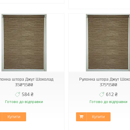
А-512
А-512
лонна штора Джут Шоколад
Рулонна штора Джут Шок
350*1500
375*1500
584 ₴
612 ₴
Готово до відправки
Готово до відправки
Купити
Купити