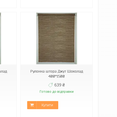
олад
Рулонна штора Джут Шоколад
400*1500
639 ₴
Готово до відправки
Купити