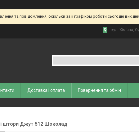
ення та повідомлення, оскільки за її графіком роботи сьогодні вихідн
вул. Хiмiчна, О
нтакти
Доставка і оплата
Повернення та обмiн
і штори Джут 512 Шоколад