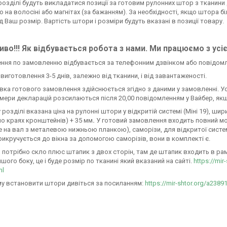
розділі будуть викладатися позиції за готовим рулонних штор з тканини Д
ю на волосіні або магнітах (за бажанням). За необхідності, якщо штора 
д Ваш розмір. Вартість штори і розміри будуть вказані в позиції товару.
во!!! Як відбувається робота з нами. Ми працюємо з усі
ення по замовленню відбувається за телефонним дзвінком або повідом
н виготовлення 3-5 днів, залежно від тканини, і від завантаженості.
авка готового замовлення здійснюється згідно з даними у замовленні. У
омери декларацій розсилаються після 20,00 повідомленням у Вайбер, якщ
 розділі вказана ціна на рулонні штори у відкритій системі (Міні 19), ш
по краях кронштейнів) + 35 мм
.
У готовий замовлення входить повний м
 на вал з металевою нижньою планкою), саморізи, для відкритої системи М
икручується до вікна за допомогою саморізів, вони в комплекті є.
 потрібно скло плюс штапик з двох сторін, там де штапик входить в раму 
ншого боку, це і буде розмір по тканині який вказаний на сайті.
https://mir
ml
у встановити штори дивіться за посиланням:
https://mir-shtor.org/a2389