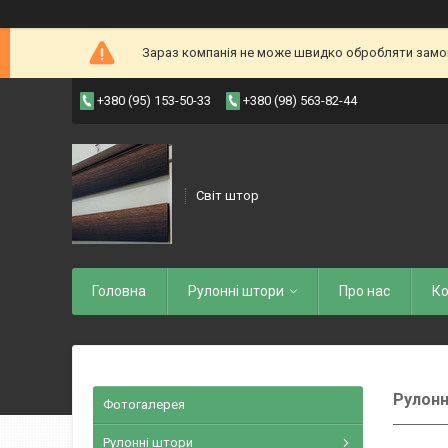
Зараз компанія не може швидко обробляти замовл
+380 (95) 153-50-33
+380 (98) 563-82-44
Світ штор
Головна
Рулоннi штори
Про нас
Ко
Рулонн
Фотогалерея
Рулонні штори