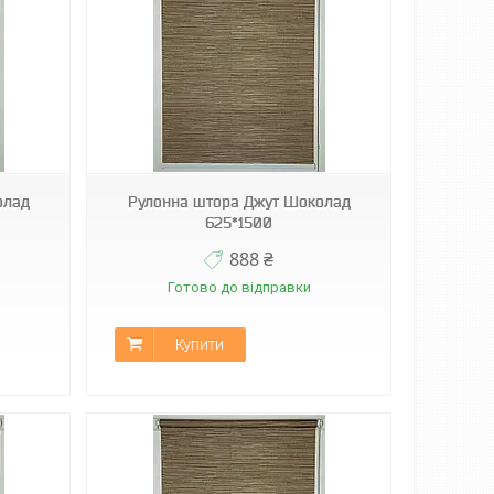
олад
Рулонна штора Джут Шоколад
625*1500
888 ₴
Готово до відправки
Купити