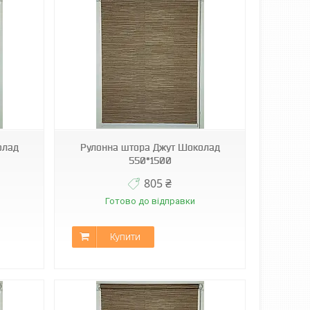
олад
Рулонна штора Джут Шоколад
550*1500
805 ₴
Готово до відправки
Купити