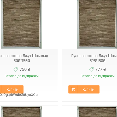
А-512
А-512
лонна штора Джут Шоколад
Рулонна штора Джут Шок
500*1500
525*1500
750 ₴
777 ₴
Готово до відправки
Готово до відправки
Купити
Купити
B0sQgtpbWub0BtUyaOOar