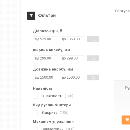
Фільтри
Діапазон цін, ₴
Ширина виробу, мм
Довжина виробу, мм
А-512
Ру
Наявність
В наявності
106
Вид рулонної штори
Відкрита
106
Механізм управління
Ланцюговий
106