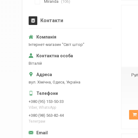
Miranda
106
Контакти
Iнтернет-магазин "Свiт штор"
Н-060
Вiталiй
Рул
вул. Хiмiчна, Одеса, Україна
+380 (95) 153-50-33
Viber, WhatsApp
+380 (98) 563-82-44
Телеграм