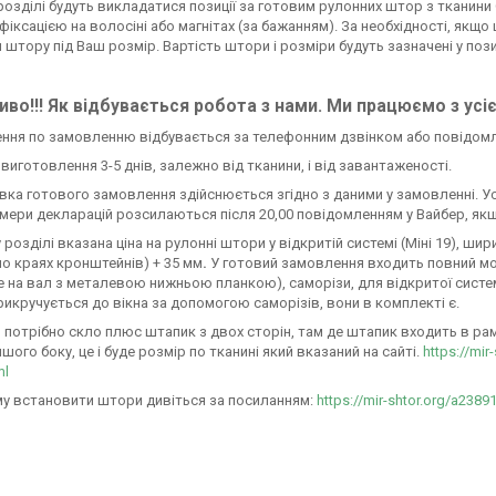
розділі будуть викладатися позиції за готовим рулонних штор з тканини
з фіксацією на волосіні або магнітах (за бажанням). За необхідності, як
и штору під Ваш розмір. Вартість штори і розміри будуть зазначені у пози
во!!! Як відбувається робота з нами. Ми працюємо з усі
ення по замовленню відбувається за телефонним дзвінком або повідом
н виготовлення 3-5 днів, залежно від тканини, і від завантаженості.
авка готового замовлення здійснюється згідно з даними у замовленні. У
омери декларацій розсилаються після 20,00 повідомленням у Вайбер, якщ
 розділі вказана ціна на рулонні штори у відкритій системі (Міні 19), ш
по краях кронштейнів) + 35 мм
.
У готовий замовлення входить повний м
 на вал з металевою нижньою планкою), саморізи, для відкритої системи М
икручується до вікна за допомогою саморізів, вони в комплекті є.
 потрібно скло плюс штапик з двох сторін, там де штапик входить в раму 
ншого боку, це і буде розмір по тканині який вказаний на сайті.
https://mir
ml
у встановити штори дивіться за посиланням:
https://mir-shtor.org/a2389