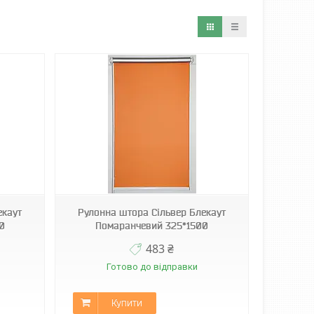
екаут
Рулонна штора Сільвер Блекаут
0
Помаранчевий 325*1500
483 ₴
Готово до відправки
Купити