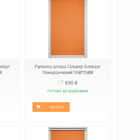
екаут
Рулонна штора Сільвер Блекаут
0
Помаранчевий 550*1500
690 ₴
Готово до відправки
Купити