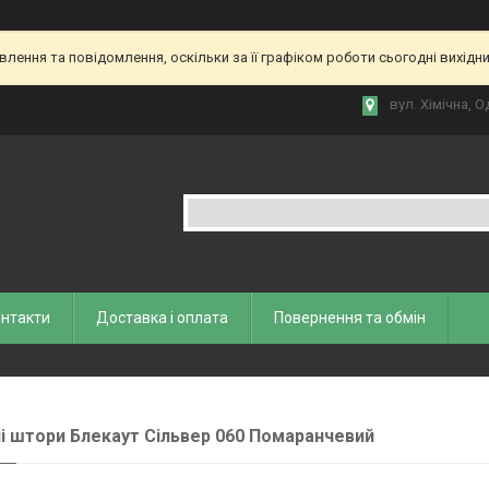
ення та повідомлення, оскільки за її графіком роботи сьогодні вихідн
вул. Хiмiчна, О
нтакти
Доставка і оплата
Повернення та обмiн
і штори Блекаут Сільвер 060 Помаранчевий