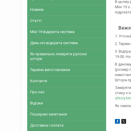
В цьому 
Міні 19 
Новини
підрізат
Статті
Важли
Міні 19 відкрита система
1. Уточн
День-ніч відкрита система
2. Термі
3. Відпр
Як правильно поміряти рулонні
19.00. Н
штори
В даному
(розмір 
Терміни виготовлення
намотане
Штора пр
Контакти
Заміряти
Про нас
стику з і
shtory.ht
Відгуки
Як самом
Поширені запитання
Доставка і оплата