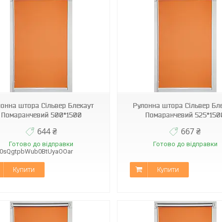
Н-060
Н-060
онна штора Сільвер Блекаут
Рулонна штора Сільвер Бл
Помаранчевий 500*1500
Помаранчевий 525*150
644 ₴
667 ₴
Готово до відправки
Готово до відправки
B0sQgtpbWub0BtUyaOOar
Купити
Купити