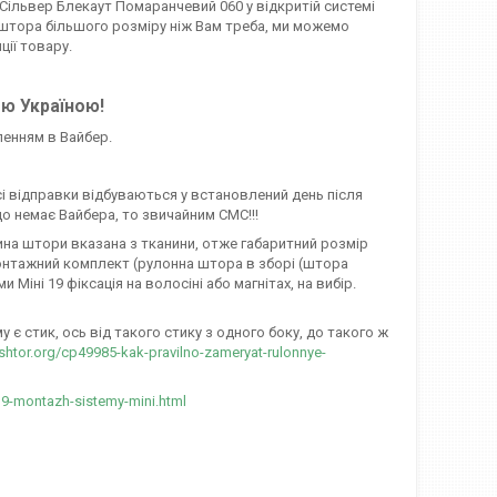
 Сільвер Блекаут Помаранчевий 060 у відкритій системі
що штора більшого розміру ніж Вам треба, ми можемо
ції товару.
єю Україною!
ленням в Вайбер.
сі відправки відбуваються у встановлений день після
о немає Вайбера, то звичайним СМС!!!
ирина штори вказана з тканини, отже габаритний розмір
онтажний комплект (рулонна штора в зборі (штора
іні 19 фіксація на волосіні або магнітах, на вибір.
є стик, ось від такого стику з одного боку, до такого ж
-shtor.org/cp49985-kak-pravilno-zameryat-rulonnye-
19-montazh-sistemy-mini.html