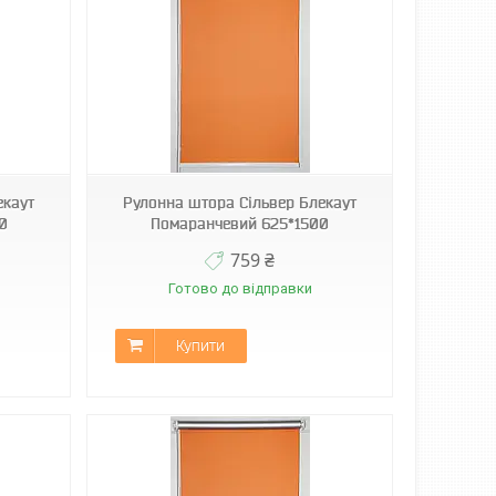
екаут
Рулонна штора Сільвер Блекаут
0
Помаранчевий 625*1500
759 ₴
Готово до відправки
Купити