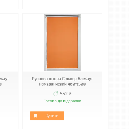
екаут
Рулонна штора Сільвер Блекаут
0
Помаранчевий 400*1500
552 ₴
Готово до відправки
Купити