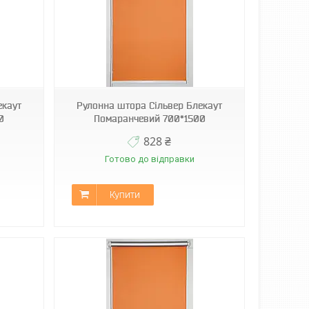
екаут
Рулонна штора Сільвер Блекаут
0
Помаранчевий 700*1500
828 ₴
Готово до відправки
Купити