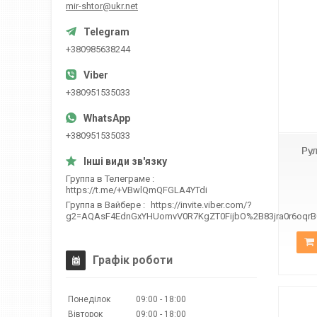
mir-shtor@ukr.net
+380985638244
+380951535033
Н-060
+380951535033
Рул
Группа в Телеграме
https://t.me/+VBwlQmQFGLA4YTdi
Группа в Вайбере
https://invite.viber.com/?
g2=AQAsF4EdnGxYHUomvV0R7KgZT0FijbO%2B83jra0r6oqr
Графік роботи
Понеділок
09:00
18:00
Вівторок
09:00
18:00