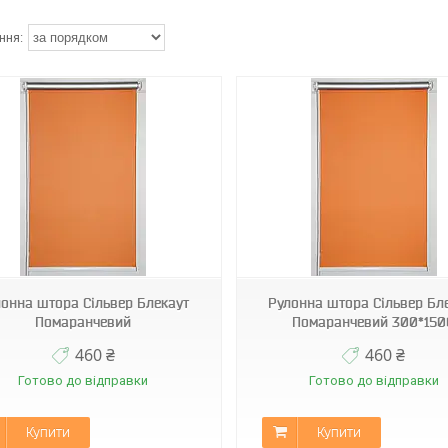
Н-060
Н-060
онна штора Сільвер Блекаут
Рулонна штора Сільвер Бл
Помаранчевий
Помаранчевий 300*150
460 ₴
460 ₴
Готово до відправки
Готово до відправки
Купити
Купити