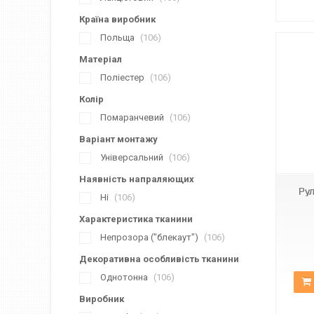
Країна виробник
Польща
106
Матеріал
Поліестер
106
Колір
Помаранчевий
106
Варіант монтажу
Н-060
Універсальний
106
Наявність напраляющих
Рул
Ні
106
Характеристика тканини
Непрозора ("блекаут")
106
Декоративна особливість тканини
Однотонна
106
Виробник