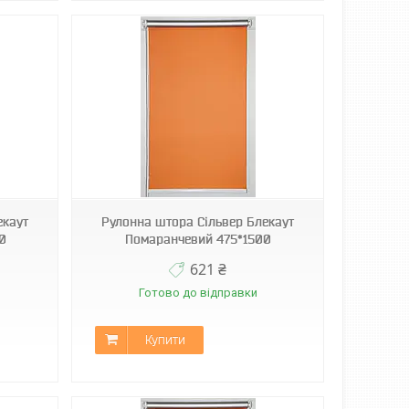
екаут
Рулонна штора Сільвер Блекаут
0
Помаранчевий 475*1500
621 ₴
Готово до відправки
Купити