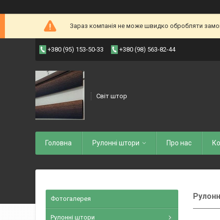
Зараз компанія не може швидко обробляти замовл
+380 (95) 153-50-33
+380 (98) 563-82-44
Світ штор
Головна
Рулоннi штори
Про нас
Ко
Рулонн
Фотогалерея
Рулонні штори