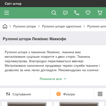
Світ штор
Рулонні штори
Рулонні штори однотонні
Рулоннi шт
Рулоннi штори Люмінис Маккофе
Рулонні штори з тканиною Люмінис, тканина має
металізоване суцільне покриття з двох сторін. Тканина
перламутрова, благородно переливається ввечері.
Металізоване напилення продовжує термін служби тканини і
дозволяє за нею легко доглядати. Рекомендуємо на сонячні
вікна, на балкони і кухні де потрібен догляд за тканиною.
Показати все
В цьому розділі будуть викладатися позиції за готовим
рулонних штор з тканини Люмінис Маккофе у відкритій
системі Міні 19 з фіксацією на волосіні або магнітах (за
Сортування
0
Фільтри
бажанням). За необхідності, якщо штора більшого розміру
ніж Вам треба, ми можемо підрізати штору під Ваш розмір.
Вартість штори і розміри будуть вказані в позиції товару.