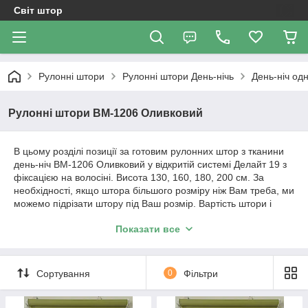
Світ штор
Рулонні штори
Рулоннi штори День-нiчь
День-ніч од
Рулонні штори ВМ-1206 Оливковий
В цьому розділі позиції за готовим рулонних штор з тканини
день-ніч ВМ-1206 Оливковий у відкритій системі Делайт 19 з
фіксацією на волосіні. Висота 130, 160, 180, 200 см. За
необхідності, якщо штора більшого розміру ніж Вам треба, ми
можемо підрізати штору під Ваш розмір. Вартість штори і
розміри будуть зазначені у позиції товару.
Показати все
Важливо!!! Як відбувається робота з нами. Ми
працюємо з усією Україною!
Сортування
0
Фільтри
1. Уточнення по замовленню відбувається за телефонним
дзвінком або повідомленням в Вайбер.