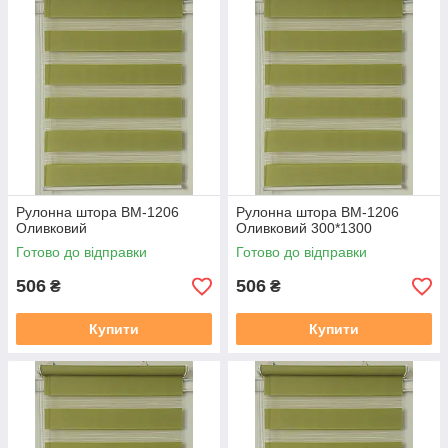
2. Термін виготовлення 3-5 днів, залежно від тканини, і від
завантаженості.
3. Відправка готового замовлення здійснюється згідно з
даними у замовленні. Усі відправки відбуваються у
встановлений день після 19.00. Номери декларацій
розсилаються після 20,00 повідомленням у Вайбер, якщо
немає Вайбера, то звичайним СМС!!!
В даному розділі вказана ціна на рулонні штори у відкритій
системі (Делайт 19), ширина штори вказана з тканини, отже
габаритний розмір (розмір по краях кронштейнів) + 38 мм
.
У
Рулонна штора ВМ-1206
Рулонна штора ВМ-1206
готовий замовлення входить повний монтажний комплект
Оливковий
Оливковий 300*1300
(рулонна штора в зборі (штора намотане на вал з
Готово до відправки
Готово до відправки
алюмінієвої круглої планкою), саморізи, для відкритої
системи Делайт 19 фіксація на волосіні. Штора
506
506
₴
₴
прикручується до вікна за допомогою саморізів, вони в
комплекті є.
Купити
Купити
Заміряти потрібно скло плюс штапик з двох сторін, там де
штапик входить в раму є стик, ось від такого стику з одного
боку, до такого ж стику з іншого боку, це і буде розмір по
тканині який вказаний на сайті.
https://mir-shtor.org/cp49985-
kak-pravilno-zameryat-rulonnye-shtory.html
Як самому встановити штори дивіться за посиланням: