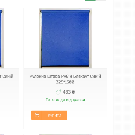
т Синій
Рулонна штора Рубін Блекаут Синій
325*1500
483 ₴
Готово до відправки
Купити