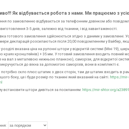
во!!! Як відбувається робота з нами. Ми працюємо з усі
ення по замовленню відбувається за телефонним дзвінком або повідом
н виготовлення 3-5 днів, залежно від тканини, і від завантаженості.
авка готового замовлення здійснюється згідно з даними у замовленні. У
омери декларацій розсилаються після 20,00 повідомленням у Вайбер, якщ
 розділі вказана ціна на рулонні штори у відкритій системі (Міні 19), ш
по краях кронштейнів) + 35 мм
.
У готовий замовлення входить повний м
 на вал з металевою нижньою планкою), саморізи, для відкритої системи М
икручується до вікна за допомогою саморізів, вони в комплекті є.
 потрібно скло плюс штапик з двох сторін, там де штапик входить в раму 
ншого боку, це і буде розмір по тканині який вказаний на сайті.
https://mir
ml
у встановити штори дивіться за посиланням:
https://mir-shtor.org/a2389