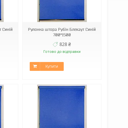
т Синій
Рулонна штора Рубін Блекаут Синій
700*1500
828 ₴
Готово до відправки
Купити