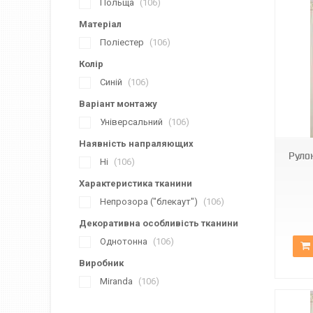
Польща
106
Матеріал
Поліестер
106
Колір
Синій
106
Варіант монтажу
С-304
Універсальний
106
Наявність напраляющих
Руло
Ні
106
Характеристика тканини
Непрозора ("блекаут")
106
Декоративна особливість тканини
Однотонна
106
Виробник
Miranda
106