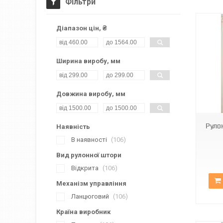
Фільтри
Діапазон цін, ₴
Ширина виробу, мм
Довжина виробу, мм
С-304
Руло
Наявність
В наявності
106
Вид рулонної штори
Відкрита
106
Механізм управління
Ланцюговий
106
Країна виробник