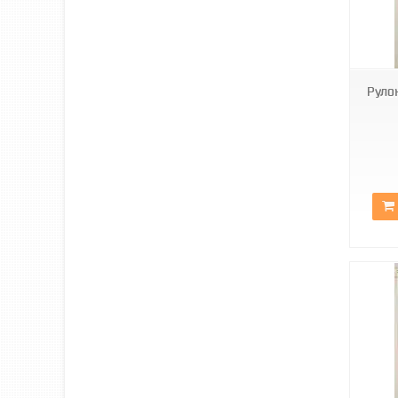
С-304
Руло