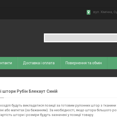
вул. Хiмiчна, О
нтакти
Доставка і оплата
Повернення та обмiн
і штори Рубін Блекаут Синій
розділі будуть викладатися позиції за готовим рулонних штор з тканини Ру
іні або магнітах (за бажанням). За необхідності, якщо штора більшого р
Вартість штори і розміри будуть зазначені у позиції товару.