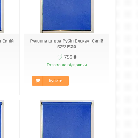
т Синій
Рулонна штора Рубін Блекаут Синій
625*1500
759 ₴
Готово до відправки
Купити