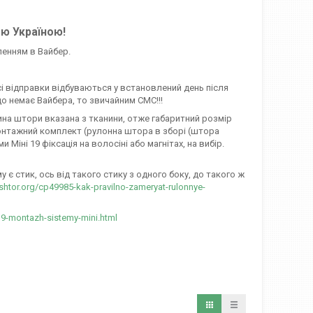
єю Україною!
ленням в Вайбер.
сі відправки відбуваються у встановлений день після
о немає Вайбера, то звичайним СМС!!!
ирина штори вказана з тканини, отже габаритний розмір
онтажний комплект (рулонна штора в зборі (штора
іні 19 фіксація на волосіні або магнітах, на вибір.
є стик, ось від такого стику з одного боку, до такого ж
-shtor.org/cp49985-kak-pravilno-zameryat-rulonnye-
19-montazh-sistemy-mini.html