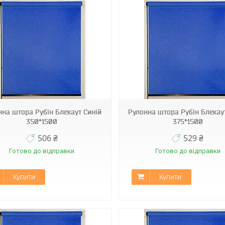
С-304
С-304
нна штора Рубін Блекаут Синій
Рулонна штора Рубін Блекау
350*1500
375*1500
506 ₴
529 ₴
Готово до відправки
Готово до відправки
Купити
Купити