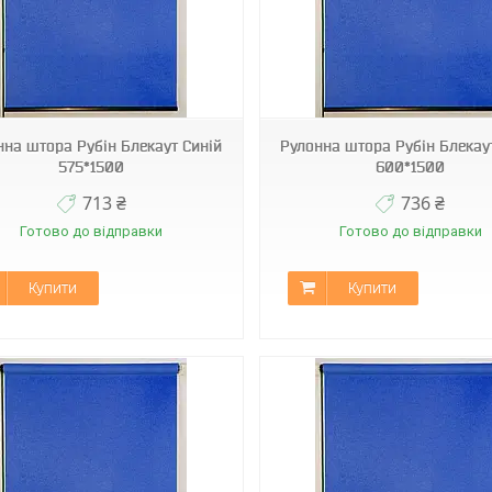
С-304
С-304
нна штора Рубін Блекаут Синій
Рулонна штора Рубін Блекау
575*1500
600*1500
713 ₴
736 ₴
Готово до відправки
Готово до відправки
Купити
Купити