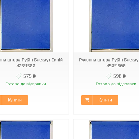
С-304
С-304
нна штора Рубін Блекаут Синій
Рулонна штора Рубін Блекау
425*1500
450*1500
575 ₴
598 ₴
Готово до відправки
Готово до відправки
Купити
Купити