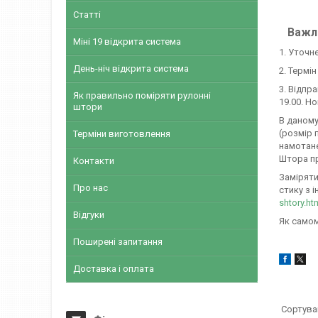
Статті
Важли
Міні 19 відкрита система
1. Уточн
День-ніч відкрита система
2. Термі
3. Відпр
Як правильно поміряти рулонні
19.00. Н
штори
В даному
(розмір 
Терміни виготовлення
намотане
Штора пр
Контакти
Заміряти
Про нас
стику з і
shtory.ht
Відгуки
Як самом
Поширені запитання
Доставка і оплата