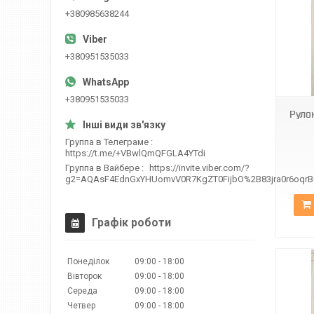
+380985638244
+380951535033
С-304
+380951535033
Руло
Группа в Телеграме
https://t.me/+VBwlQmQFGLA4YTdi
Группа в Вайбере
https://invite.viber.com/?
g2=AQAsF4EdnGxYHUomvV0R7KgZT0FijbO%2B83jra0r6oqr
Графік роботи
Понеділок
09:00
18:00
Вівторок
09:00
18:00
Середа
09:00
18:00
Четвер
09:00
18:00