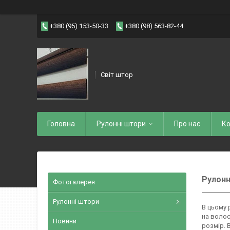
+380 (95) 153-50-33
+380 (98) 563-82-44
Світ штор
Головна
Рулоннi штори
Про нас
Ко
Рулонн
Фотогалерея
Рулонні штори
В цьому 
на волос
Новини
розмір. 