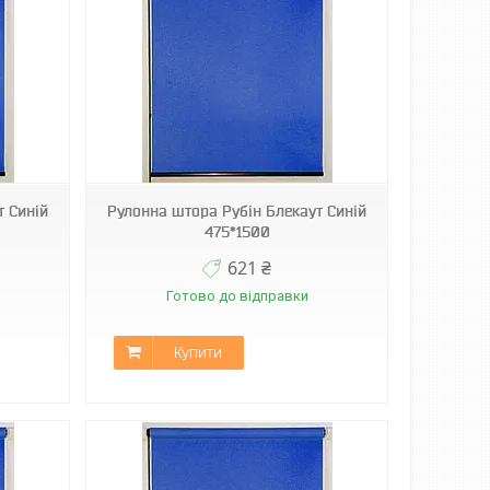
т Синій
Рулонна штора Рубін Блекаут Синій
475*1500
621 ₴
Готово до відправки
Купити