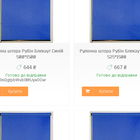
С-304
С-304
нна штора Рубін Блекаут Синій
Рулонна штора Рубін Блекау
500*1500
525*1500
644 ₴
667 ₴
Готово до відправки
Готово до відправки
B0sQgtpbWub0BtUyaOOar
Купити
Купити