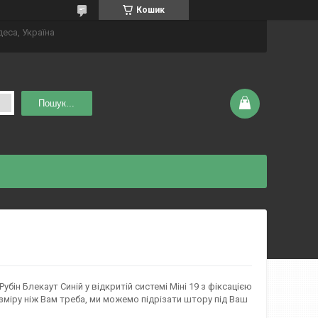
Кошик
деса, Україна
Пошук...
бін Блекаут Синій у відкритій системі Міні 19 з фіксацією
озміру ніж Вам треба, ми можемо підрізати штору під Ваш