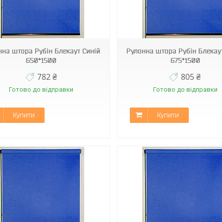
С-304
С-304
нна штора Рубін Блекаут Синій
Рулонна штора Рубін Блекау
650*1500
675*1500
782 ₴
805 ₴
Готово до відправки
Готово до відправки
Купити
Купити