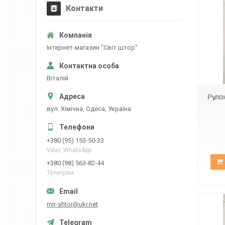
Контакти
Iнтернет-магазин "Свiт штор"
С-304
Вiталiй
Руло
вул. Хiмiчна, Одеса, Україна
+380 (95) 153-50-33
Viber, WhatsApp
+380 (98) 563-82-44
Телеграм
mir-shtor@ukr.net