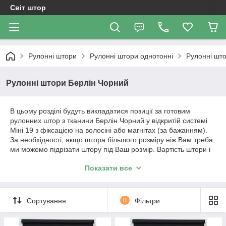
Світ штор
Рулонні штори
Рулонні штори однотонні
Рулоннi шт
Рулоннi штори Берлiн Чорний
В цьому розділі будуть викладатися позиції за готовим
рулонних штор з тканини Берлін Чорний у відкритій системі
Міні 19 з фіксацією на волосіні або магнітах (за бажанням).
За необхідності, якщо штора більшого розміру ніж Вам треба,
ми можемо підрізати штору під Ваш розмір. Вартість штори і
розміри будуть вказані в позиції товару. Сплатити можна на
Показати все
картку Приват банку. Після оплати відправка відбувається в
той же день, якщо оплата прийшла пізно, замовлення
відправляється на слідуючий день. При замовленні від 3
штор і більше, доставка - безкоштовно. Відсилаємо, в
Сортування
0
Фільтри
основному, Новою поштою, але можна і інший кур'єрською
службою. Якщо Ви не знайшли тут штори відповідного