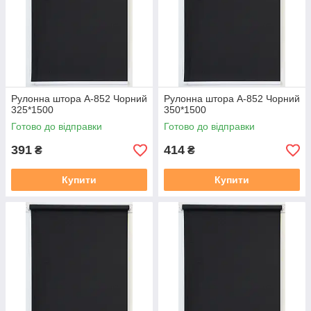
готовий замовлення входить повний монтажний комплект
(рулонна штора в зборі (штора намотане на вал з металевою
нижньою планкою), саморізи, для відкритої системи Міні 19
фіксація на волосіні або магнітах, на вибір.
Рулонна штора А-852 Чорний
Рулонна штора А-852 Чорний
325*1500
350*1500
Готово до відправки
Готово до відправки
391
414
₴
₴
Купити
Купити