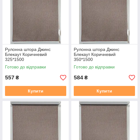
https://mir-shtor.org/a238919-montazh-sistemy-mini.html
Рулонна штора Джинс
Рулонна штора Джинс
Блекаут Коричневий
Блекаут Коричневий
325*1500
350*1500
Готово до відправки
Готово до відправки
557
584
₴
₴
Купити
Купити