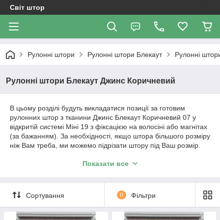
Світ штор
Рулонні штори
Рулонні штори Блекаут
Рулонні штор
Рулонні штори Блекаут Джинс Коричневий
В цьому розділі будуть викладатися позиції за готовим
рулонних штор з тканини Джинс Блекаут Коричневий 07 у
відкритій системі Міні 19 з фіксацією на волосіні або магнітах
(за бажанням). За необхідності, якщо штора більшого розміру
ніж Вам треба, ми можемо підрізати штору під Ваш розмір.
Вартість штори і розміри будуть зазначені у позиції товару.
Показати все
Важливо!!! Як відбувається робота з нами. Ми
працюємо з усією Україною!
Сортування
0
Фільтри
1. Уточнення по замовленню відбувається за телефонним
дзвінком або повідомленням в Вайбер.