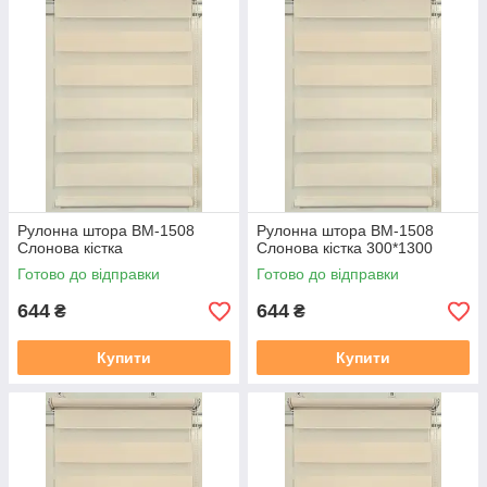
2. Термін виготовлення 3-5 днів, залежно від тканини, і від
завантаженості.
3. Відправка готового замовлення здійснюється згідно з
даними у замовленні. Усі відправки відбуваються у
встановлений день після 19.00. Номери декларацій
розсилаються після 20,00 повідомленням у Вайбер, якщо
немає Вайбера, то звичайним СМС!!!
В даному розділі вказана ціна на рулонні штори у відкритій
системі (Делайт 19), ширина штори вказана з тканини, отже
габаритний розмір (розмір по краях кронштейнів) + 38 мм
.
У
Рулонна штора ВМ-1508
Рулонна штора ВМ-1508
готовий замовлення входить повний монтажний комплект
Слонова кiстка
Слонова кiстка 300*1300
(рулонна штора в зборі (штора намотане на вал з
Готово до відправки
Готово до відправки
алюмінієвої круглої планкою), саморізи, для відкритої
системи Делайт 19 фіксація на волосіні. Штора
644
644
₴
₴
прикручується до вікна за допомогою саморізів, вони в
комплекті є.
Купити
Купити
Заміряти потрібно скло плюс штапик з двох сторін, там де
штапик входить в раму є стик, ось від такого стику з одного
боку, до такого ж стику з іншого боку, це і буде розмір по
тканині який вказаний на сайті.
https://mir-shtor.org/cp49985-
kak-pravilno-zameryat-rulonnye-shtory.html
Як самому встановити штори дивіться за посиланням: