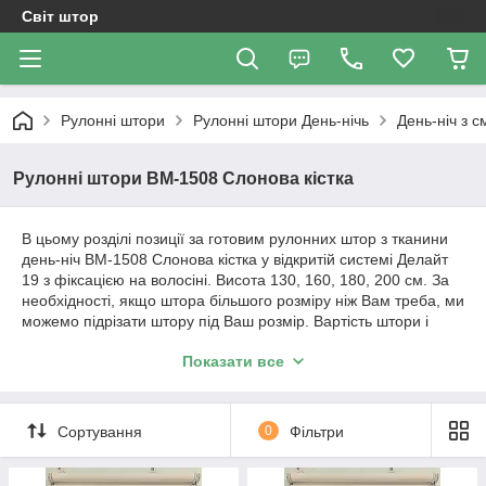
Світ штор
Рулонні штори
Рулоннi штори День-нiчь
День-ніч з 
Рулонні штори ВМ-1508 Слонова кістка
В цьому розділі позиції за готовим рулонних штор з тканини
день-ніч ВМ-1508 Слонова кістка у відкритій системі Делайт
19 з фіксацією на волосіні. Висота 130, 160, 180, 200 см. За
необхідності, якщо штора більшого розміру ніж Вам треба, ми
можемо підрізати штору під Ваш розмір. Вартість штори і
розміри будуть зазначені у позиції товару.
Показати все
Важливо!!! Як відбувається робота з нами. Ми
працюємо з усією Україною!
Сортування
0
Фільтри
1. Уточнення по замовленню відбувається за телефонним
дзвінком або повідомленням в Вайбер.