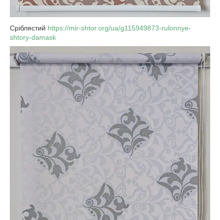
Сріблястий
https://mir-shtor.org/ua/g115949873-rulonnye-
shtory-damask