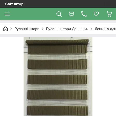
Світ штор
Рулонні штори
Рулоннi штори День-нiчь
День-ніч од