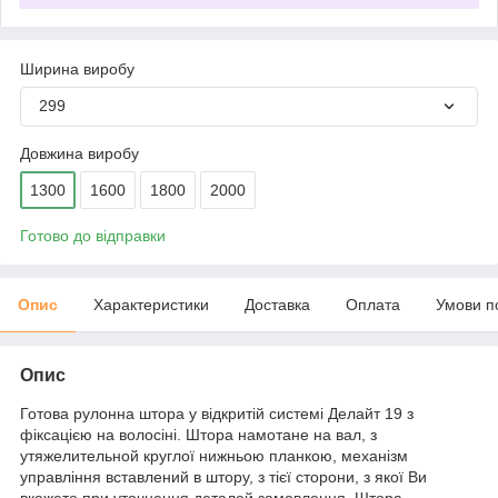
Ширина виробу
299
Довжина виробу
1300
1600
1800
2000
Готово до відправки
Опис
Характеристики
Доставка
Оплата
Умови п
Опис
Готова рулонна штора у відкритій системі Делайт 19 з
фіксацією на волосіні. Штора намотане на вал, з
утяжелительной круглої нижньою планкою, механізм
управління вставлений в штору, з тієї сторони, з якої Ви
вкажете при уточнення деталей замовлення. Штора