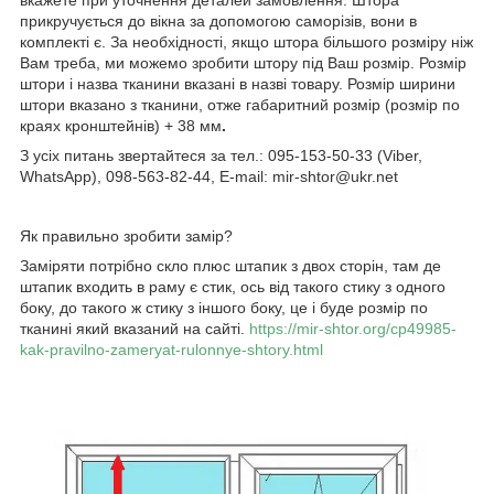
прикручується до вікна за допомогою саморізів, вони в
комплекті є. За необхідності, якщо штора більшого розміру ніж
Вам треба, ми можемо зробити штору під Ваш розмір. Розмір
штори і назва тканини вказані в назві товару. Розмір ширини
штори вказано з тканини, отже габаритний розмір (розмір по
краях кронштейнів) + 38 мм
.
З усіх питань звертайтеся за тел.: 095-153-50-33 (Viber,
WhatsApp), 098-563-82-44, E-mail: mir-shtor@ukr.net
Як правильно зробити замір?
Заміряти потрібно скло плюс штапик з двох сторін, там де
штапик входить в раму є стик, ось від такого стику з одного
боку, до такого ж стику з іншого боку, це і буде розмір по
тканині який вказаний на сайті.
https://mir-shtor.org/cp49985-
kak-pravilno-zameryat-rulonnye-shtory.html