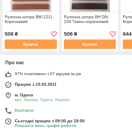
Рулонна штора ВМ-1211
Рулонна штора ВН DN-
Рул
Коричневий
234 Темно-коричневий
Кор
506
506
644
₴
₴
Купити
Купити
Про нас
97% позитивних з 67 відгуків за рік
Працює з 15.03.2011
м. Одеса
вул. Хiмiчна, Одеса, Україна
Контакти
Сьогодні працює з 09:00 до 18:00
Показати весь графік роботи