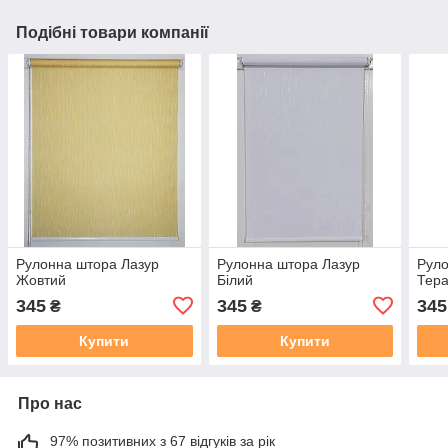
Подібні товари компанії
Рулонна штора Лазур
Рулонна штора Лазур
Руло
Жовтий
Білий
Тера
345
345
345
₴
₴
Купити
Купити
Про нас
97% позитивних з 67 відгуків за рік