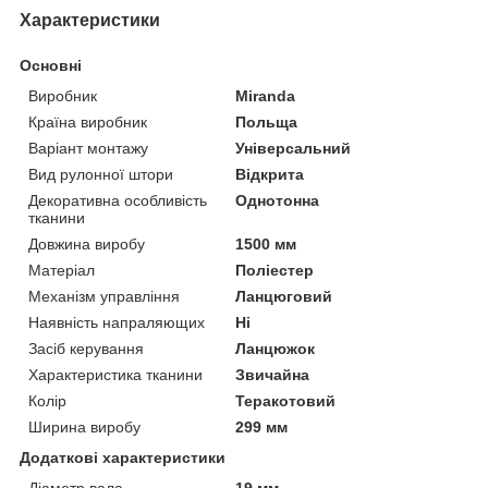
Характеристики
Основні
Виробник
Miranda
Країна виробник
Польща
Варіант монтажу
Універсальний
Вид рулонної штори
Відкрита
Декоративна особливість
Однотонна
тканини
Довжина виробу
1500 мм
Матеріал
Поліестер
Механізм управління
Ланцюговий
Наявність напраляющих
Ні
Засіб керування
Ланцюжок
Характеристика тканини
Звичайна
Колір
Теракотовий
Ширина виробу
299 мм
Додаткові характеристики
Діаметр вала
19 мм