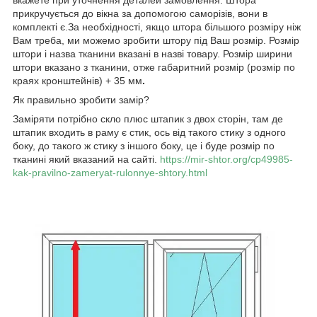
прикручується до вікна за допомогою саморізів, вони в
комплекті є.За необхідності, якщо штора більшого розміру ніж
Вам треба, ми можемо зробити штору під Ваш розмір. Розмір
штори і назва тканини вказані в назві товару. Розмір ширини
штори вказано з тканини, отже габаритний розмір (розмір по
краях кронштейнів) + 35 мм
.
Як правильно зробити замір?
Заміряти потрібно скло плюс штапик з двох сторін, там де
штапик входить в раму є стик, ось від такого стику з одного
боку, до такого ж стику з іншого боку, це і буде розмір по
тканині який вказаний на сайті.
https://mir-shtor.org/cp49985-
kak-pravilno-zameryat-rulonnye-shtory.html