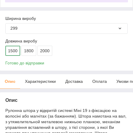
Ширина виробу
299
Довжина виробу
1500
1800
2000
Готово до відправки
Опис
Характеристики
Доставка
Оплата
Умови п
Опис
Рулонна штора у відкритій системі Міні 19 з фіксацією на
волосіні або магнітах (за бажанням). Штора намотана на вал,
з утяжелительной металевою нижньою планкою, механізм
управління вставлений в штору, з тієї сторони, з якої Ви
вкажете при уточнення деталей замовлення. Штора