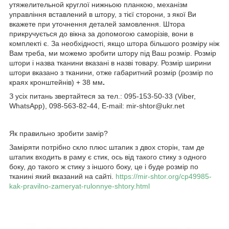
утяжелительной круглої нижньою планкою, механізм
управління вставлений в штору, з тієї сторони, з якої Ви
вкажете при уточнення деталей замовлення. Штора
прикручується до вікна за допомогою саморізів, вони в
комплекті є. За необхідності, якщо штора більшого розміру ніж
Вам треба, ми можемо зробити штору під Ваш розмір. Розмір
штори і назва тканини вказані в назві товару. Розмір ширини
штори вказано з тканини, отже габаритний розмір (розмір по
краях кронштейнів) + 38 мм
.
З усіх питань звертайтеся за тел.: 095-153-50-33 (Viber,
WhatsApp), 098-563-82-44, E-mail: mir-shtor@ukr.net
Як правильно зробити замір?
Заміряти потрібно скло плюс штапик з двох сторін, там де
штапик входить в раму є стик, ось від такого стику з одного
боку, до такого ж стику з іншого боку, це і буде розмір по
тканині який вказаний на сайті.
https://mir-shtor.org/cp49985-
kak-pravilno-zameryat-rulonnye-shtory.html