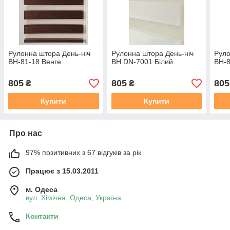
Рулонна штора День-ніч
Рулонна штора День-ніч
Руло
ВН-81-18 Венге
ВН DN-7001 Білий
ВН-8
805
805
805
₴
₴
Купити
Купити
Про нас
97% позитивних з 67 відгуків за рік
Працює з 15.03.2011
м. Одеса
вул. Хiмiчна, Одеса, Україна
Контакти