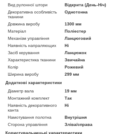
Вид рулонної штори
Відкрита (День-Ніч)
Декоративна особливість
Однотонна
тканини
Довжина виробу
1300 мм
Матеріал
Поліестер
Механізм управління
Ланцюговий
Наявність напраляющих
Ні
Засіб керування
Ланцюжок
Характеристика тканини
Звичайна
Колір
Рожевий
Ширина виробу
299 мм
Додаткові характеристики
Діаметр вала
19 мм
Монтажний комплект
Так
Наявність декоративного
Ні
канта
Намотування полотна
Внутрішня
Сторона управління
Зліва/справа
Користувальницькі характеристики