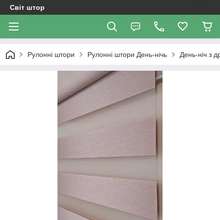
Світ штор
Рулонні штори
Рулоннi штори День-нiчь
День-ніч з д