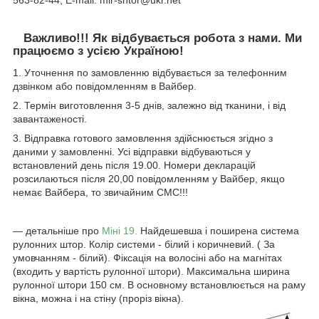
563-82-44, E-mail: mir-shtor@ukr.net
Важливо!!! Як відбувається робота з нами. Ми
працюємо з усією Україною!
1. Уточнення по замовленню відбувається за телефонним
дзвінком або повідомленням в Вайбер.
2. Термін виготовлення 3-5 днів, залежно від тканини, і від
завантаженості.
3. Відправка готового замовлення здійснюється згідно з
даними у замовленні. Усі відправки відбуваються у
встановлений день після 19.00. Номери декларацій
розсилаються після 20,00 повідомленням у Вайбер, якщо
немає Вайбера, то звичайним СМС!!!
― детальніше про
Міні 19.
Найдешевша і поширена система
рулонних штор. Колір системи - білий і коричневий. ( За
умовчанням - білий). Фіксація на волосіні або на магнітах
(входить у вартість рулонної штори). Максимальна ширина
рулонної штори 150 см. В основному встановлюється на раму
вікна, можна і на стіну (проріз вікна).