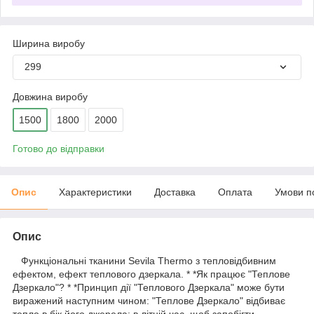
Ширина виробу
299
Довжина виробу
1500
1800
2000
Готово до відправки
Опис
Характеристики
Доставка
Оплата
Умови п
Опис
Функціональні тканини Sevila Thermo з тепловідбивним
ефектом, ефект теплового дзеркала. * *Як працює "Теплове
Дзеркало"? * *Принцип дії "Теплового Дзеркала" може бути
виражений наступним чином: "Теплове Дзеркало" відбиває
тепло в бік його джерела: в літній час, щоб запобігти