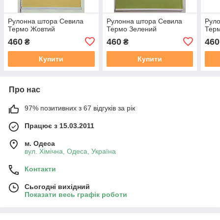
Рулонна штора Севила
Рулонна штора Севила
Рул
Термо Жовтий
Термо Зелений
Тер
460
460
460
₴
₴
Купити
Купити
Про нас
97% позитивних з 67 відгуків за рік
Працює з 15.03.2011
м. Одеса
вул. Хiмiчна, Одеса, Україна
Контакти
Сьогодні вихідний
Показати весь графік роботи