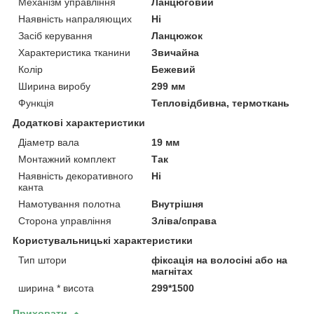
Механізм управління
Ланцюговий
Наявність напраляющих
Ні
Засіб керування
Ланцюжок
Характеристика тканини
Звичайна
Колір
Бежевий
Ширина виробу
299 мм
Функція
Тепловідбивна, термоткань
Додаткові характеристики
Діаметр вала
19 мм
Монтажний комплект
Так
Наявність декоративного
Ні
канта
Намотування полотна
Внутрішня
Сторона управління
Зліва/справа
Користувальницькі характеристики
Тип штори
фіксація на волосіні або на
магнітах
ширина * висота
299*1500
Приховати