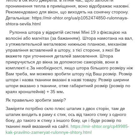
проникнення тепла в приміщення, воно відображає назовні.
Рекомендовано для вікон, що виходять на сонячну сторону.
Детальніше: https://mir-shtor.org/ua/p1052474850-rulonnaya-
shtora-sevila.html
Рулонна штора у відкритій системі Міні 19 з фіксацією на
волосіні або магнітах (за бажанням). Штора намотана на вал,
з утяжелительной металевою нижньою планкою, механізм
управління вставлений в штору, з тієї сторони, з якої Ви
вкажете при уточнення деталей замовлення. Штора
прикручується до вікна за допомогою саморізів, вони в
комплекті є.За необхідності, якщо штора більшого розміру ніж
Вам треба, ми можемо зробити штору під Ваш розмір. Розмір
штори і назва тканини вказані в назві товару. Розмір ширини
штори вказано з тканини, отже габаритний розмір (розмір по
краях кронштейнів) + 35 мм
.
Як правильно зробити замір?
Заміряти потрібно скло плюс штапик з двох сторін, там де
штапик входить в раму є стик, ось від такого стику з одного
боку, до такого ж стику з іншого боку, це і буде розмір по
тканині який вказаний на сайті.
https://mir-shtor.org/cp49985-
kak-pravilno-zameryat-rulonnye-shtory.html