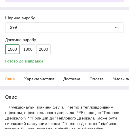
Ширина виробу
299
Довжина виробу
1500
1800
2000
Готово до відправки
Опис
Характеристики
Доставка
Оплата
Умови п
Опис
Функціональні тканини Sevila Thermo з тепловідбивним
ефектом, ефект теплового дзеркала. * *Як працює "Теплове
Дзеркало"? * *Принцип дії "Теплового Дзеркала" може бути
виражений наступним чином: "Теплове Дзеркало" відбиває
тепло в бік його джерела: в літній час, щоб запобігти