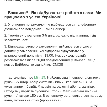
563-82-44, E-mail: mir-shtor@ukr.net
Важливо!!! Як відбувається робота з нами. Ми
працюємо з усією Україною!
1. Уточнення по замовленню відбувається за телефонним
дзвінком або повідомленням в Вайбер.
2. Термін виготовлення 3-5 днів, залежно від тканини, і від
завантаженості.
3. Відправка готового замовлення здійснюється згідно з
даними у замовленні. Усі відправки відбуваються у
встановлений день після 19.00. Номери декларацій
розсилаються після 20,00 повідомленням у Вайбер, якщо
немає Вайбера, то звичайним СМС!!!
― детальніше про
Міні 19.
Найдешевша і поширена система
рулонних штор. Колір системи - білий і коричневий. ( За
умовчанням - білий). Фіксація на волосіні або на магнітах
(входить у вартість рулонної штори). Максимальна ширина
рулонної штори 150 см. В основному встановлюється на раму
вікна, можна і на стіну (проріз вікна).