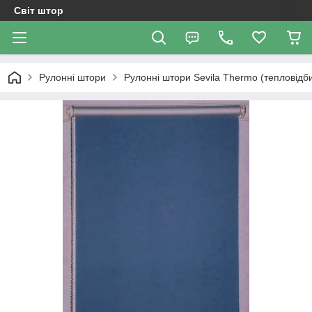
Світ штор
Рулонні штори
Рулонні штори Sevila Thermo (тепловідб