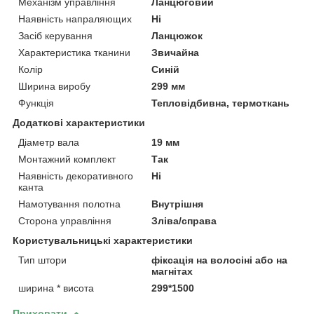
Механізм управління
Ланцюговий
Наявність напраляющих
Ні
Засіб керування
Ланцюжок
Характеристика тканини
Звичайна
Колір
Синій
Ширина виробу
299 мм
Функція
Тепловідбивна, термоткань
Додаткові характеристики
Діаметр вала
19 мм
Монтажний комплект
Так
Наявність декоративного
Ні
канта
Намотування полотна
Внутрішня
Сторона управління
Зліва/справа
Користувальницькі характеристики
Тип штори
фіксація на волосіні або на
магнітах
ширина * висота
299*1500
Приховати