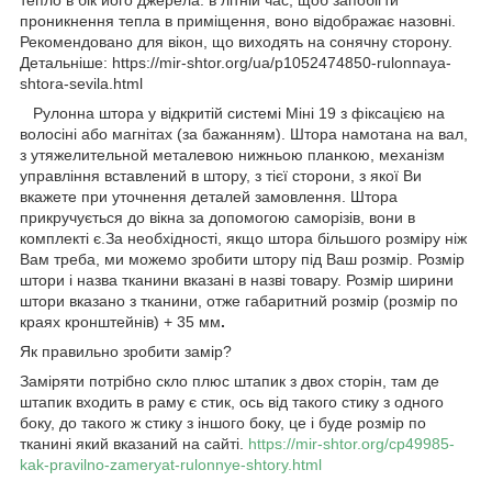
проникнення тепла в приміщення, воно відображає назовні.
Рекомендовано для вікон, що виходять на сонячну сторону.
Детальніше: https://mir-shtor.org/ua/p1052474850-rulonnaya-
shtora-sevila.html
Рулонна штора у відкритій системі Міні 19 з фіксацією на
волосіні або магнітах (за бажанням). Штора намотана на вал,
з утяжелительной металевою нижньою планкою, механізм
управління вставлений в штору, з тієї сторони, з якої Ви
вкажете при уточнення деталей замовлення. Штора
прикручується до вікна за допомогою саморізів, вони в
комплекті є.За необхідності, якщо штора більшого розміру ніж
Вам треба, ми можемо зробити штору під Ваш розмір. Розмір
штори і назва тканини вказані в назві товару. Розмір ширини
штори вказано з тканини, отже габаритний розмір (розмір по
краях кронштейнів) + 35 мм
.
Як правильно зробити замір?
Заміряти потрібно скло плюс штапик з двох сторін, там де
штапик входить в раму є стик, ось від такого стику з одного
боку, до такого ж стику з іншого боку, це і буде розмір по
тканині який вказаний на сайті.
https://mir-shtor.org/cp49985-
kak-pravilno-zameryat-rulonnye-shtory.html