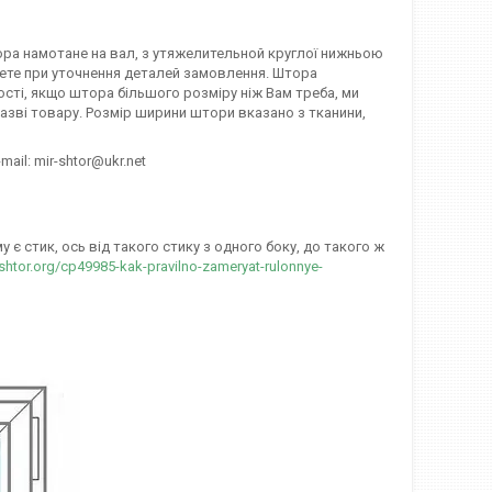
тора намотане на вал, з утяжелительной круглої нижньою
ажете при уточнення деталей замовлення. Штора
ості, якщо штора більшого розміру ніж Вам треба, ми
азві товару. Розмір ширини штори вказано з тканини,
mail: mir-shtor@ukr.net
є стик, ось від такого стику з одного боку, до такого ж
-shtor.org/cp49985-kak-pravilno-zameryat-rulonnye-