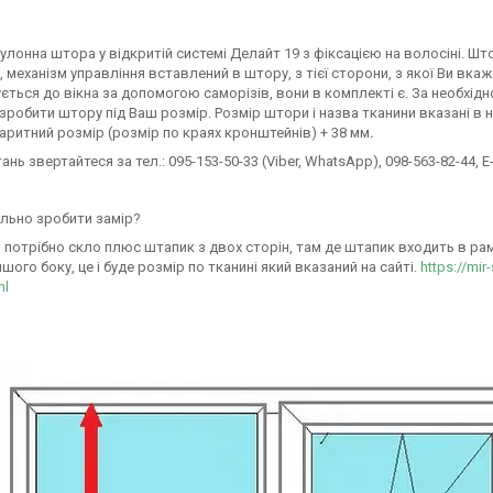
улонна штора у відкритій системі Делайт 19 з фіксацією на волосіні. Ш
 механізм управління вставлений в штору, з тієї сторони, з якої Ви вк
ється до вікна за допомогою саморізів, вони в комплекті є. За необхідн
робити штору під Ваш розмір. Розмір штори і назва тканини вказані в н
аритний розмір (розмір по краях кронштейнів) + 38 мм
.
тань звертайтеся за тел.: 095-153-50-33 (Viber, WhatsApp), 098-563-82-44, E-
льно зробити замір?
 потрібно скло плюс штапик з двох сторін, там де штапик входить в раму 
ншого боку, це і буде розмір по тканині який вказаний на сайті.
https://mir
ml