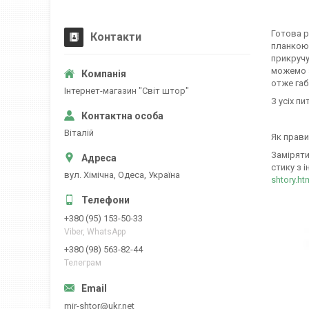
Готова р
Контакти
планкою,
прикручу
можемо з
отже габ
Iнтернет-магазин "Свiт штор"
З усіх пи
Вiталiй
Як прави
Заміряти
стику з і
вул. Хiмiчна, Одеса, Україна
shtory.ht
+380 (95) 153-50-33
Viber, WhatsApp
+380 (98) 563-82-44
Телеграм
mir-shtor@ukr.net