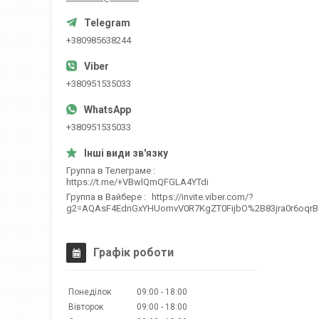
+380985638244
+380951535033
+380951535033
Группа в Телеграме
https://t.me/+VBwlQmQFGLA4YTdi
Группа в Вайбере
https://invite.viber.com/?
g2=AQAsF4EdnGxYHUomvV0R7KgZT0FijbO%2B83jra0r6oqr
Графік роботи
Понеділок
09:00
18:00
Вівторок
09:00
18:00