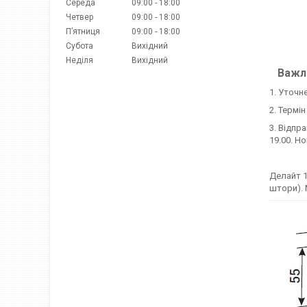
Середа
09:00
18:00
Четвер
09:00
18:00
Пʼятниця
09:00
18:00
Субота
Вихідний
Неділя
Вихідний
Важли
1. Уточн
2. Термі
3. Відпр
19.00. Н
Делайт 1
штори). 