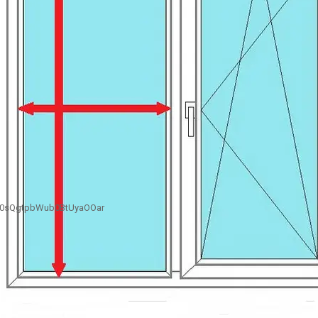
B0sQgtpbWub0BtUyaOOar