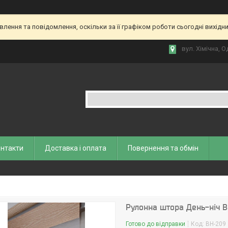
ення та повідомлення, оскільки за її графіком роботи сьогодні вихідн
вул. Хiмiчна, О
нтакти
Доставка і оплата
Повернення та обмiн
Рулонна штора День-ніч 
Готово до відправки
Код:
ВН-209