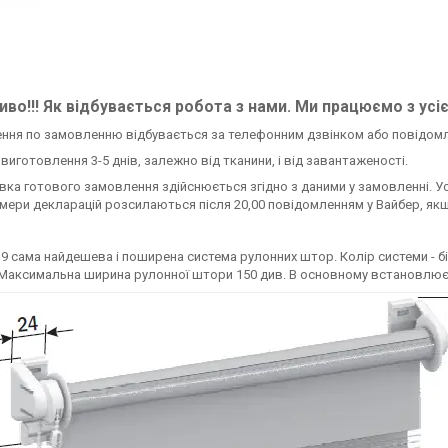
во!!! Як відбувається робота з нами. Ми працюємо з усі
ення по замовленню відбувається за телефонним дзвінком або повідом
н виготовлення 3-5 днів, залежно від тканини, і від завантаженості.
авка готового замовлення здійснюється згідно з даними у замовленні. У
омери декларацій розсилаються після 20,00 повідомленням у Вайбер, якщ
9 сама найдешева і поширена система рулонних штор. Колір системи - біл
Максимальна ширина рулонної штори 150 див. В основному встановлюється