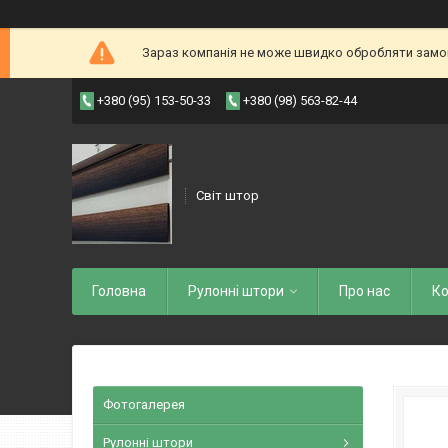
Зараз компанія не може швидко обробляти замовл
+380 (95) 153-50-33
+380 (98) 563-82-44
Світ штор
Головна
Рулоннi штори
Про нас
Ко
Фотогалерея
Рулонні штори