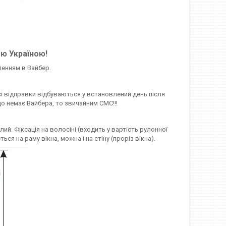
єю Україною!
ленням в Вайбер.
сі відправки відбуваються у встановлений день після
о немає Вайбера, то звичайним СМС!!!
ий. Фіксація на волосіні (входить у вартість рулонної
 на раму вікна, можна і на стіну (проріз вікна).