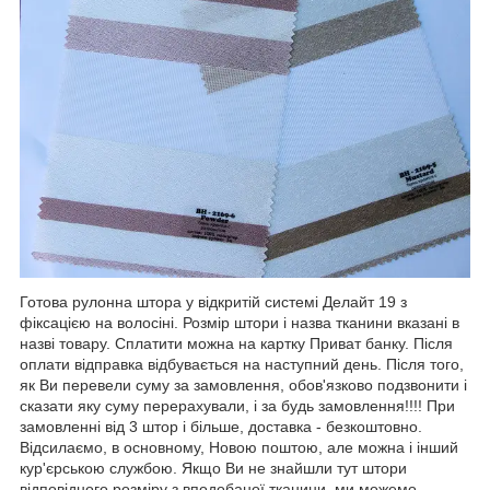
Готова рулонна штора у відкритій системі Делайт 19 з
фіксацією на волосіні. Розмір штори і назва тканини вказані в
назві товару. Сплатити можна на картку Приват банку. Після
оплати відправка відбувається на наступний день. Після того,
як Ви перевели суму за замовлення, обов'язково подзвонити і
сказати яку суму перерахували, і за будь замовлення!!!! При
замовленні від 3 штор і більше, доставка - безкоштовно.
Відсилаємо, в основному, Новою поштою, але можна і інший
кур'єрською службою. Якщо Ви не знайшли тут штори
відповідного розміру з вподобаної тканини, ми можемо