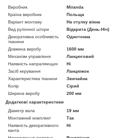
Виробник
Miranda
Країна виробник
Польща
Варіант монтажу
На стулку вікна
Вид рулонної штори
Відкрита (День-Ніч)
Декоративна особливість
Однотонна
тканини
Довжина виробу
1600 мм
Механізм управління
Ланцюговий
Наявність напраляющих
Ні
Засіб керування
Ланцюжок
Характеристика тканини
Звичайна
Колір
Сірий
Ширина виробу
200 мм
Додаткові характеристики
Діаметр вала
19 мм
Монтажний комплект
Так
Наявність декоративного
Ні
канта
Намотування полотна
Внутрішня