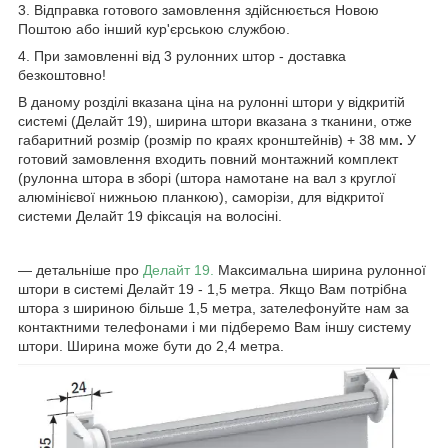
3. Відправка готового замовлення здійснюється Новою
Поштою або інший кур'єрською службою.
4. При замовленні від 3 рулонних штор - доставка
безкоштовно!
В даному розділі вказана ціна на рулонні штори у відкритій
системі (Делайт 19), ширина штори вказана з тканини, отже
габаритний розмір (розмір по краях кронштейнів) + 38 мм
.
У
готовий замовлення входить повний монтажний комплект
(рулонна штора в зборі (штора намотане на вал з круглої
алюмінієвої нижньою планкою), саморізи, для відкритої
системи Делайт 19 фіксація на волосіні.
― детальніше про
Делайт 19.
Максимальна ширина рулонної
штори в системі Делайт 19 - 1,5 метра. Якщо Вам потрібна
штора з шириною більше 1,5 метра, зателефонуйте нам за
контактними телефонами і ми підберемо Вам іншу систему
штори. Ширина може бути до 2,4 метра.