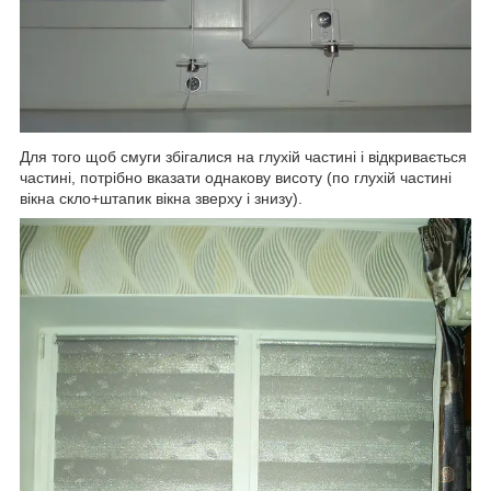
Для того щоб смуги збігалися на глухій частині і відкривається
частині, потрібно вказати однакову висоту (по глухій частині
вікна скло+штапик вікна зверху і знизу).