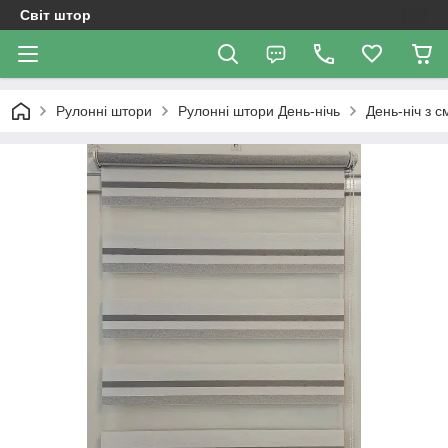
Світ штор
Рулонні штори
Рулоннi штори День-нiчь
День-ніч з 