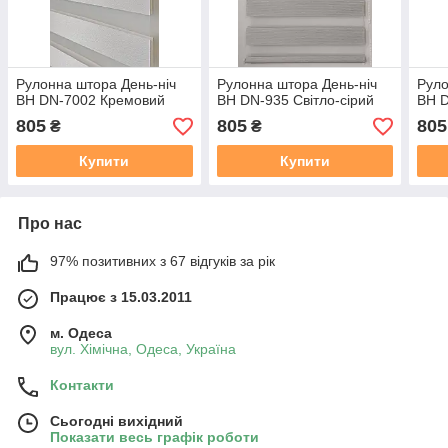
Рулонна штора День-ніч
Рулонна штора День-ніч
Руло
ВН DN-7002 Кремовий
ВН DN-935 Світло-сірий
ВН D
805
805
805
₴
₴
Купити
Купити
Про нас
97% позитивних з 67 відгуків за рік
Працює з 15.03.2011
м. Одеса
вул. Хiмiчна, Одеса, Україна
Контакти
Сьогодні вихідний
Показати весь графік роботи