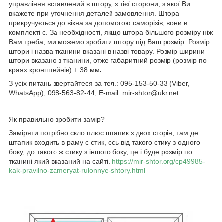
управління вставлений в штору, з тієї сторони, з якої Ви
вкажете при уточнення деталей замовлення. Штора
прикручується до вікна за допомогою саморізів, вони в
комплекті є. За необхідності, якщо штора більшого розміру ніж
Вам треба, ми можемо зробити штору під Ваш розмір. Розмір
штори і назва тканини вказані в назві товару. Розмір ширини
штори вказано з тканини, отже габаритний розмір (розмір по
краях кронштейнів) + 38 мм
.
З усіх питань звертайтеся за тел.: 095-153-50-33 (Viber,
WhatsApp), 098-563-82-44, E-mail: mir-shtor@ukr.net
Як правильно зробити замір?
Заміряти потрібно скло плюс штапик з двох сторін, там де
штапик входить в раму є стик, ось від такого стику з одного
боку, до такого ж стику з іншого боку, це і буде розмір по
тканині який вказаний на сайті.
https://mir-shtor.org/cp49985-
kak-pravilno-zameryat-rulonnye-shtory.html