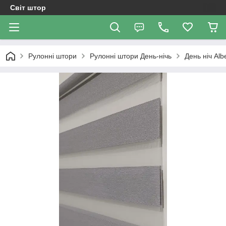
Світ штор
Рулонні штори
Рулоннi штори День-нiчь
День ніч Al