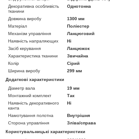
Декоративна особливість
Однотонна
тканини
Довжина виробу
1300 мм
Матеріал
Поліестер
Механізм управління
Ланцюговий
Наявність напраляющих
Ні
Засіб керування
Ланцюжок
Характеристика тканини
Звичайна
Колір
Сірий
Ширина виробу
299 мм
Додаткові характеристики
Діаметр вала
19 мм
Монтажний комплект
Так
Наявність декоративного
Ні
канта
Намотування полотна
Внутрішня
Сторона управління
Зліва/справа
Користувальницькі характеристики