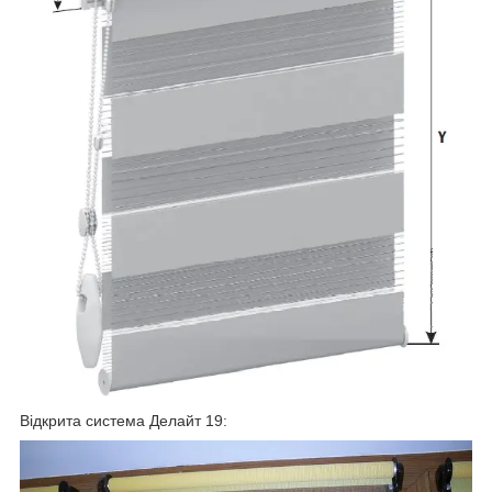
Відкрита система Делайт 19: