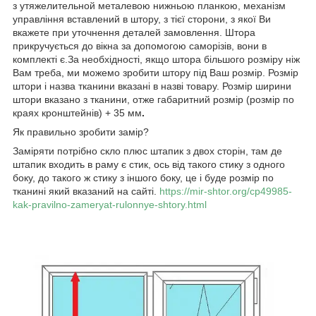
з утяжелительной металевою нижньою планкою, механізм
управління вставлений в штору, з тієї сторони, з якої Ви
вкажете при уточнення деталей замовлення. Штора
прикручується до вікна за допомогою саморізів, вони в
комплекті є.За необхідності, якщо штора більшого розміру ніж
Вам треба, ми можемо зробити штору під Ваш розмір. Розмір
штори і назва тканини вказані в назві товару. Розмір ширини
штори вказано з тканини, отже габаритний розмір (розмір по
краях кронштейнів) + 35 мм
.
Як правильно зробити замір?
Заміряти потрібно скло плюс штапик з двох сторін, там де
штапик входить в раму є стик, ось від такого стику з одного
боку, до такого ж стику з іншого боку, це і буде розмір по
тканині який вказаний на сайті.
https://mir-shtor.org/cp49985-
kak-pravilno-zameryat-rulonnye-shtory.html