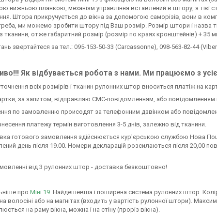
ю нижньою планкою, механізм управління вставлений в штору, з тієї ст
ня. Штора прикручується до вікна за допомогою саморізів, вони в комп
треба, ми можемо зробити штору під Ваш розмір. Розмір штори і назва т
з тканини, отже габаритний розмір (розмір по краях кронштейнів) + 35 
тань звертайтеся за тел.: 095-153-50-33 (Carcassonne), 098-563-82-44 (Viber)
во!!! Як відбувається робота з нами. Ми працюємо з усі
 уточнення всіх розмірів і тканин рулонних штор вноситься платіж на кар
ртки, за запитом, відправляю СМС-повідомленням, або повідомленням 
ення по замовленню происодят за телефонним дзвінком або повідомлен
 внесення платежу термін виготовлення 3-5 днів, залежно від тканини.
авка готового замовлення здійснюється кур'єрською службою Нова Пош
ений день після 19.00. Номери декларацій розсилаються після 20,00 по
амовленні від 3 рулонних штор - доставка безкоштовно!
ьніше про
Міні 19.
Найдешевша і поширена система рулонних штор. Колір си
 на волосіні або на магнітах (входить у вартість рулонної штори). Мак
юється на раму вікна, можна і на стіну (проріз вікна).