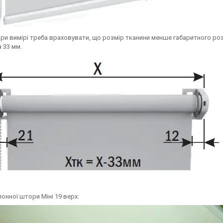
 При вимірі треба враховувати, що розмір тканини менше габаритного роз
 33 мм.
онної штори Міні 19 верх: