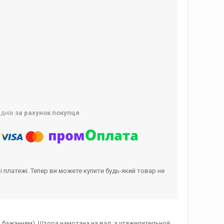
 днів
за рахунок покупця
і платежі. Тепер ви можете купити будь-який товар не
(за бажанням). Штора намотана на вал, з утяжелительной