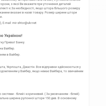
орони, з якої Ви вкажете при уточнення деталей
лекті є.За необхідності, якщо штора більшого розміру
канини вказані в назві товару. Розмір ширини штори
мм
.
, E-mail: mir-shtor@ukr.net
єю Україною!
тку Приват Банку.
на Вайбер.
ням в Вайбер.
та, Укрпошта, Джастін. Все відправки здійснюються у
відомленням у Вайбер, якщо немає Вайбера, то звичайним
стеми - білий і коричневий. ( За умовчанням - білий).
симальна ширина рулонної штори 150 див. В основному