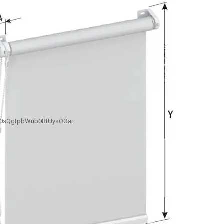
B0sQgtpbWub0BtUyaOOar