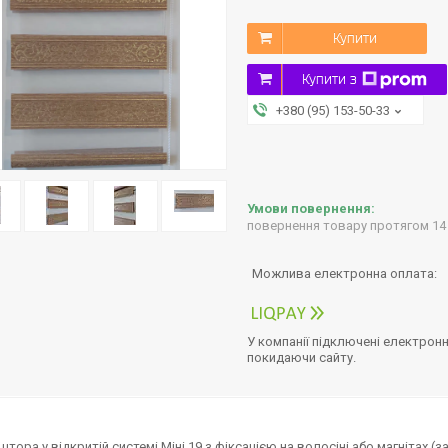
Купити
Купити з
+380 (95) 153-50-33
повернення товару протягом 14
У компанії підключені електронн
покидаючи сайту.
штора у відкритій системі Міні 19 з фіксацією на волосіні або магнітах 