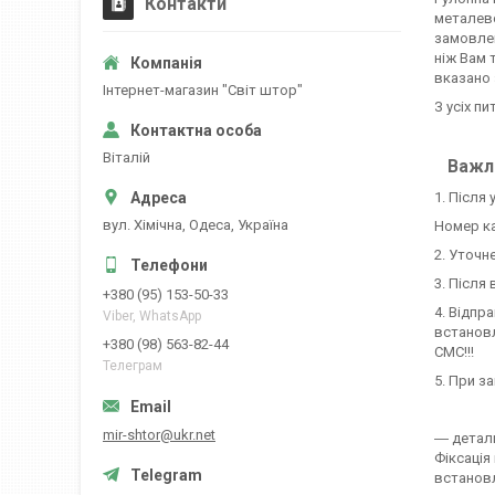
Контакти
металево
замовлен
ніж Вам 
вказано 
Iнтернет-магазин "Свiт штор"
З усіх пи
Вiталiй
Важли
1. Після
вул. Хiмiчна, Одеса, Україна
Номер ка
2. Уточн
3. Після
+380 (95) 153-50-33
4. Відпр
Viber, WhatsApp
встановл
+380 (98) 563-82-44
СМС!!!
Телеграм
5. При з
mir-shtor@ukr.net
― детал
Фіксація
встановл