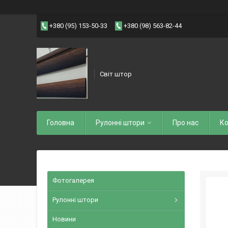
+380 (95) 153-50-33
+380 (98) 563-82-44
Світ штор
Головна
Рулоннi штори
Про нас
Ко
Фотогалерея
Рулонні штори
Новини