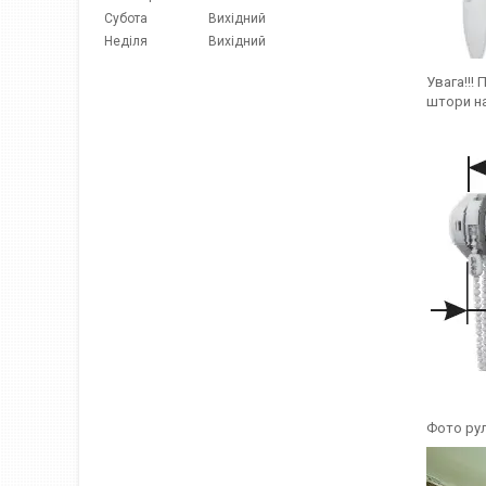
Субота
Вихідний
Неділя
Вихідний
Увага!!!
штори на
Фото рул