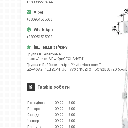
+380985638244
+380951535033
+380951535033
Группа в Телеграме
https://t.me/+VBwlQmQFGLA4YTdi
Группа в Вайбере
https://invite.viber.com/?
g2=AQAsF4EdnGxYHUomvV0R7KgZT0FijbO%2B83jra0r6oqr
Графік роботи
Понеділок
09:00
18:00
Вівторок
09:00
18:00
Середа
09:00
18:00
Четвер
09:00
18:00
Пʼятниця
09:00
18:00