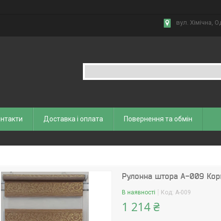
вул. Хiмiчна, О
нтакти
Доставка і оплата
Повернення та обмiн
Рулонна штора А-009 Кор
В наявності
Код:
А-009
1 214 ₴