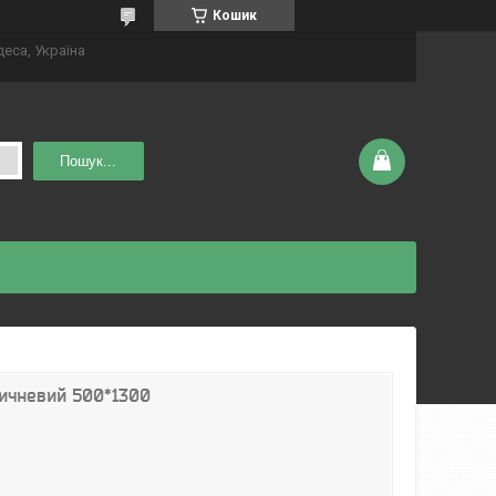
Кошик
деса, Україна
Пошук...
ичневий 500*1300