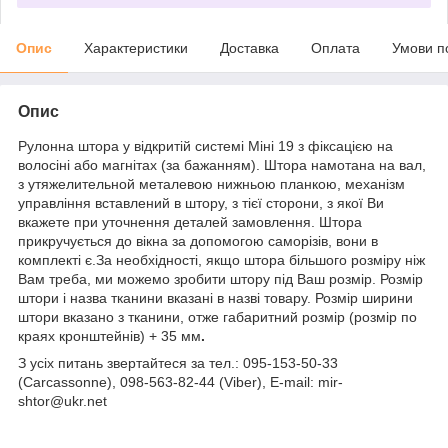
Опис
Характеристики
Доставка
Оплата
Умови п
Опис
Рулонна штора у відкритій системі Міні 19 з фіксацією на
волосіні або магнітах (за бажанням). Штора намотана на вал,
з утяжелительной металевою нижньою планкою, механізм
управління вставлений в штору, з тієї сторони, з якої Ви
вкажете при уточнення деталей замовлення. Штора
прикручується до вікна за допомогою саморізів, вони в
комплекті є.За необхідності, якщо штора більшого розміру ніж
Вам треба, ми можемо зробити штору під Ваш розмір. Розмір
штори і назва тканини вказані в назві товару. Розмір ширини
штори вказано з тканини, отже габаритний розмір (розмір по
краях кронштейнів) + 35 мм
.
З усіх питань звертайтеся за тел.: 095-153-50-33
(Carcassonne), 098-563-82-44 (Viber), E-mail: mir-
shtor@ukr.net