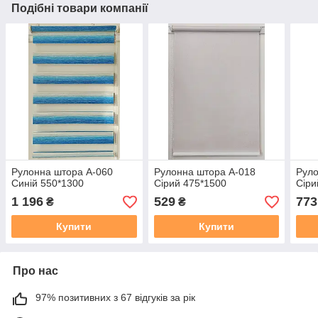
Подібні товари компанії
Рулонна штора А-060
Рулонна штора А-018
Руло
Синій 550*1300
Сірий 475*1500
Сіри
1 196
529
773
₴
₴
Купити
Купити
Про нас
97% позитивних з 67 відгуків за рік