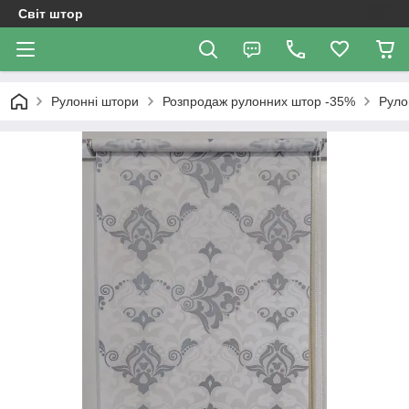
Світ штор
Рулонні штори
Розпродаж рулонних штор -35%
Руло