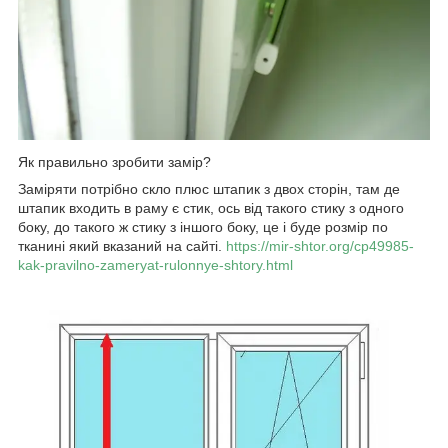
Як правильно зробити замір?
Заміряти потрібно скло плюс штапик з двох сторін, там де
штапик входить в раму є стик, ось від такого стику з одного
боку, до такого ж стику з іншого боку, це і буде розмір по
тканині який вказаний на сайті.
https://mir-shtor.org/cp49985-
kak-pravilno-zameryat-rulonnye-shtory.html