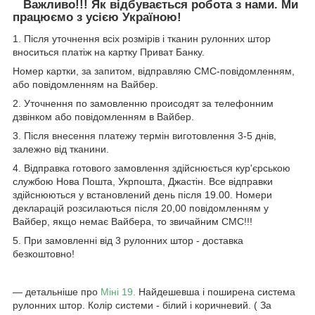
Важливо!!! Як відбувається робота з нами. Ми
працюємо з усією Україною!
1. Після уточнення всіх розмірів і тканин рулонних штор
вноситься платіж на картку Приват Банку.
Номер картки, за запитом, відправляю СМС-повідомленням,
або повідомленням на Вайбер.
2. Уточнення по замовленню происодят за телефонним
дзвінком або повідомленням в Вайбер.
3. Після внесення платежу термін виготовлення 3-5 днів,
залежно від тканини.
4. Відправка готового замовлення здійснюється кур'єрською
службою Нова Пошта, Укрпошта, Джастін. Все відправки
здійснюються у встановлений день після 19.00. Номери
декларацій розсилаються після 20,00 повідомленням у
Вайбер, якщо немає Вайбера, то звичайним СМС!!!
5. При замовленні від 3 рулонних штор - доставка
безкоштовно!
― детальніше про
Міні 19.
Найдешевша і поширена система
рулонних штор. Колір системи - білий і коричневий. ( За