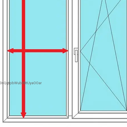
B0sQgtpbWub0BtUyaOOar