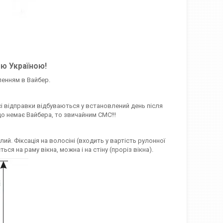
єю Україною!
ленням в Вайбер.
сі відправки відбуваються у встановлений день після
о немає Вайбера, то звичайним СМС!!!
ий. Фіксація на волосіні (входить у вартість рулонної
 на раму вікна, можна і на стіну (проріз вікна).