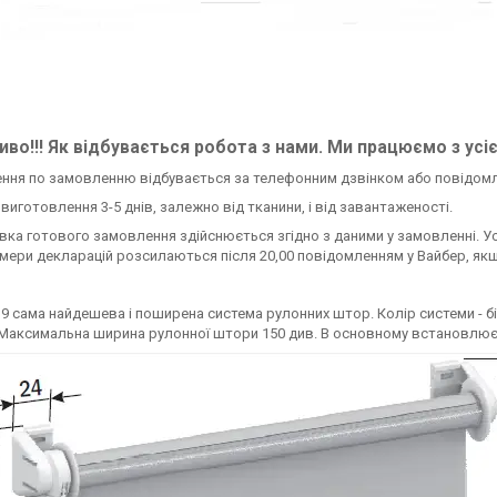
во!!! Як відбувається робота з нами. Ми працюємо з усі
ення по замовленню відбувається за телефонним дзвінком або повідом
н виготовлення 3-5 днів, залежно від тканини, і від завантаженості.
авка готового замовлення здійснюється згідно з даними у замовленні. У
омери декларацій розсилаються після 20,00 повідомленням у Вайбер, якщ
9 сама найдешева і поширена система рулонних штор. Колір системи - біл
Максимальна ширина рулонної штори 150 див. В основному встановлюється