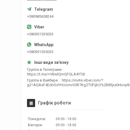
+380985638244
+380951535033
+380951535033
Группа в Телеграме
https://t.me/+VBwlQmQFGLA4YTdi
Группа в Вайбере
https://invite.viber.com/?
g2=AQAsF4EdnGxYHUomvV0R7KgZT0FijbO%2B83jra0r6oqr
Графік роботи
Понеділок
09:00
18:00
Вівторок
09:00
18:00