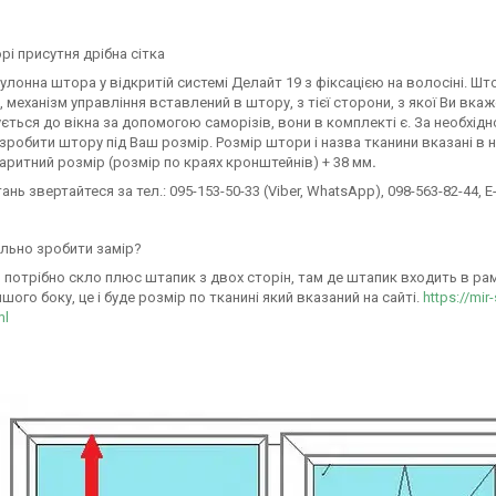
орі присутня дрібна сітка
улонна штора у відкритій системі Делайт 19 з фіксацією на волосіні. Ш
 механізм управління вставлений в штору, з тієї сторони, з якої Ви вк
ється до вікна за допомогою саморізів, вони в комплекті є. За необхідн
робити штору під Ваш розмір. Розмір штори і назва тканини вказані в н
аритний розмір (розмір по краях кронштейнів) + 38 мм
.
тань звертайтеся за тел.: 095-153-50-33 (Viber, WhatsApp), 098-563-82-44, E-
льно зробити замір?
 потрібно скло плюс штапик з двох сторін, там де штапик входить в раму 
ншого боку, це і буде розмір по тканині який вказаний на сайті.
https://mir
ml