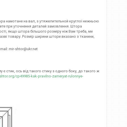
тора намотане на вал, з утяжелительной круглої нижньою
ажете при уточнення деталей замовлення. Штора
ості, якщо штора більшого розміру ніж Вам треба, ми
азві товару. Розмір ширини штори вказано з тканини,
mail: mir-shtor@ukr.net
є стик, ось від такого стику з одного боку, до такого ж
-shtor.org/cp49985-kak-pravilno-zameryat-rulonnye-