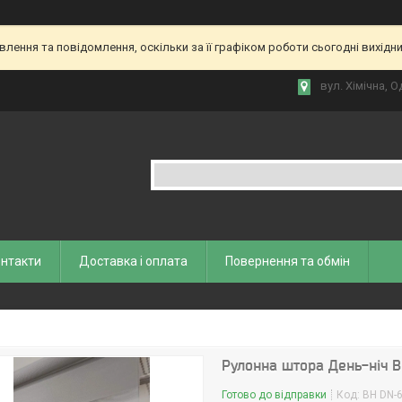
ення та повідомлення, оскільки за її графіком роботи сьогодні вихідн
вул. Хiмiчна, О
нтакти
Доставка і оплата
Повернення та обмiн
Рулонна штора День-ніч 
Готово до відправки
Код:
BН DN-