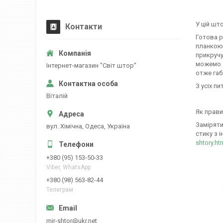
У цій шт
Контакти
Готова р
планкою,
прикручу
можемо з
Iнтернет-магазин "Свiт штор"
отже габ
З усіх пи
Вiталiй
Як прави
Заміряти
вул. Хiмiчна, Одеса, Україна
стику з і
shtory.ht
+380 (95) 153-50-33
Viber, WhatsApp
+380 (98) 563-82-44
Телеграм
mir-shtor@ukr.net