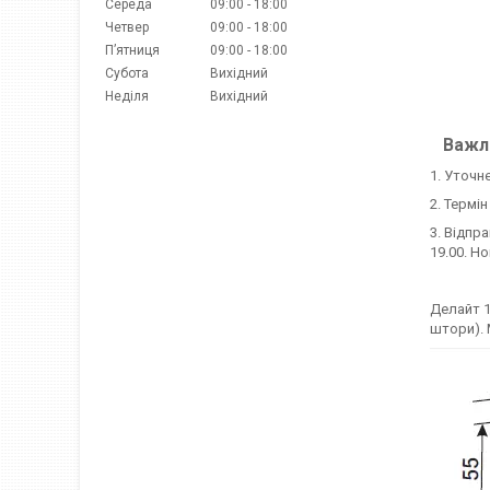
Середа
09:00
18:00
Четвер
09:00
18:00
Пʼятниця
09:00
18:00
Субота
Вихідний
Неділя
Вихідний
Важли
1. Уточн
2. Термі
3. Відпр
19.00. Н
Делайт 1
штори). 