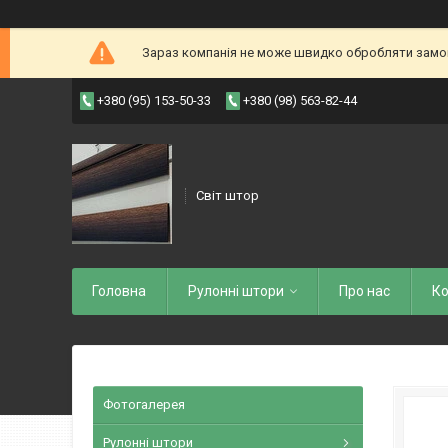
Зараз компанія не може швидко обробляти замовл
+380 (95) 153-50-33
+380 (98) 563-82-44
Світ штор
Головна
Рулоннi штори
Про нас
Ко
Фотогалерея
Рулонні штори