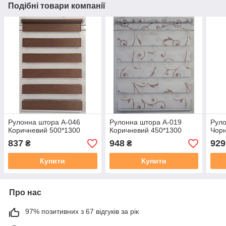
Подібні товари компанії
Рулонна штора А-046
Рулонна штора А-019
Руло
Коричневий 500*1300
Коричневий 450*1300
Чорн
837
948
929
₴
₴
Купити
Купити
Про нас
97% позитивних з 67 відгуків за рік