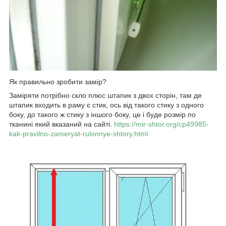
Як правильно зробити замір?
Заміряти потрібно скло плюс штапик з двох сторін, там де
штапик входить в раму є стик, ось від такого стику з одного
боку, до такого ж стику з іншого боку, це і буде розмір по
тканині який вказаний на сайті.
https://mir-shtor.org/cp49985-
kak-pravilno-zameryat-rulonnye-shtory.html