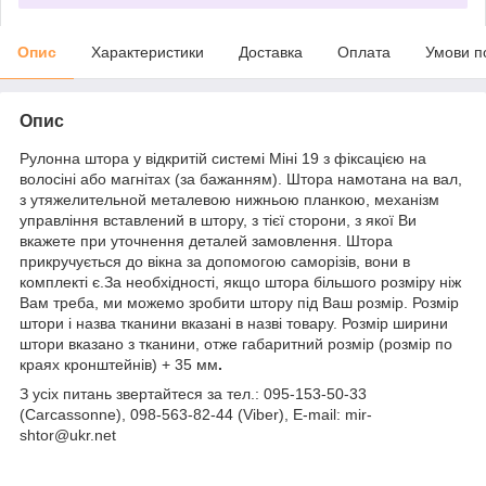
Опис
Характеристики
Доставка
Оплата
Умови п
Опис
Рулонна штора у відкритій системі Міні 19 з фіксацією на
волосіні або магнітах (за бажанням). Штора намотана на вал,
з утяжелительной металевою нижньою планкою, механізм
управління вставлений в штору, з тієї сторони, з якої Ви
вкажете при уточнення деталей замовлення. Штора
прикручується до вікна за допомогою саморізів, вони в
комплекті є.За необхідності, якщо штора більшого розміру ніж
Вам треба, ми можемо зробити штору під Ваш розмір. Розмір
штори і назва тканини вказані в назві товару. Розмір ширини
штори вказано з тканини, отже габаритний розмір (розмір по
краях кронштейнів) + 35 мм
.
З усіх питань звертайтеся за тел.: 095-153-50-33
(Carcassonne), 098-563-82-44 (Viber), E-mail: mir-
shtor@ukr.net