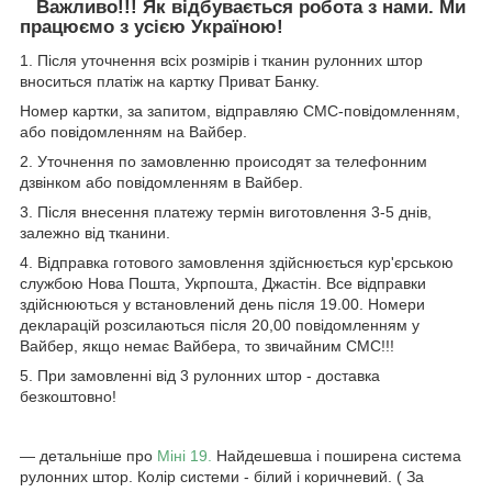
Важливо!!! Як відбувається робота з нами. Ми
працюємо з усією Україною!
1. Після уточнення всіх розмірів і тканин рулонних штор
вноситься платіж на картку Приват Банку.
Номер картки, за запитом, відправляю СМС-повідомленням,
або повідомленням на Вайбер.
2. Уточнення по замовленню происодят за телефонним
дзвінком або повідомленням в Вайбер.
3. Після внесення платежу термін виготовлення 3-5 днів,
залежно від тканини.
4. Відправка готового замовлення здійснюється кур'єрською
службою Нова Пошта, Укрпошта, Джастін. Все відправки
здійснюються у встановлений день після 19.00. Номери
декларацій розсилаються після 20,00 повідомленням у
Вайбер, якщо немає Вайбера, то звичайним СМС!!!
5. При замовленні від 3 рулонних штор - доставка
безкоштовно!
― детальніше про
Міні 19.
Найдешевша і поширена система
рулонних штор. Колір системи - білий і коричневий. ( За