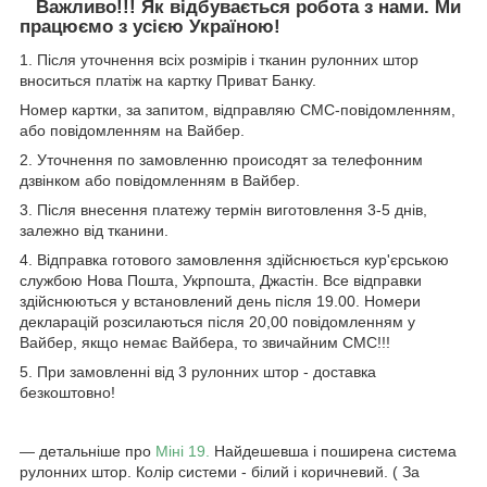
Важливо!!! Як відбувається робота з нами. Ми
працюємо з усією Україною!
1. Після уточнення всіх розмірів і тканин рулонних штор
вноситься платіж на картку Приват Банку.
Номер картки, за запитом, відправляю СМС-повідомленням,
або повідомленням на Вайбер.
2. Уточнення по замовленню происодят за телефонним
дзвінком або повідомленням в Вайбер.
3. Після внесення платежу термін виготовлення 3-5 днів,
залежно від тканини.
4. Відправка готового замовлення здійснюється кур'єрською
службою Нова Пошта, Укрпошта, Джастін. Все відправки
здійснюються у встановлений день після 19.00. Номери
декларацій розсилаються після 20,00 повідомленням у
Вайбер, якщо немає Вайбера, то звичайним СМС!!!
5. При замовленні від 3 рулонних штор - доставка
безкоштовно!
― детальніше про
Міні 19.
Найдешевша і поширена система
рулонних штор. Колір системи - білий і коричневий. ( За