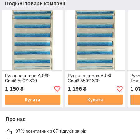
Подібні товари компанії
Рулонна штора А-060
Рулонна штора А-060
Руло
Синій 500*1300
Синій 550*1300
Темн
1 150
1 196
1 0
₴
₴
Купити
Купити
Про нас
97% позитивних з 67 відгуків за рік