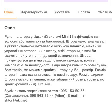
Опис
Характеристики
Доставка
Оплата
Умови п
Опис
Рулонна штора у відкритій системі Міні 19 з фіксацією на
волосіні або магнітах (за бажанням). Штора намотана на вал,
з утяжелительной металевою нижньою планкою, механізм
управління вставлений в штору, з тієї сторони, з якої Ви
вкажете при уточнення деталей замовлення. Штора
прикручується до вікна за допомогою саморізів, вони в
комплекті є.За необхідності, якщо штора більшого розміру ніж
Вам треба, ми можемо зробити штору під Ваш розмір. Розмір
штори і назва тканини вказані в назві товару. Розмір ширини
штори вказано з тканини, отже габаритний розмір (розмір по
краях кронштейнів) + 35 мм
.
З усіх питань звертайтеся за тел.: 095-153-50-33
(Carcassonne), 098-563-82-44 (Viber), E-mail: mir-
shtor@ukr.net