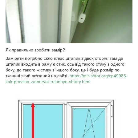
Як правильно зробити замір?
Заміряти потрібно скло плюс штапик з двох сторін, там де
штапик входить в раму є стик, ось від такого стику з одного
боку, до такого ж стику з іншого боку, це і буде розмір по
тканині який вказаний на сайті.
https://mir-shtor.org/cp49985-
kak-pravilno-zameryat-rulonnye-shtory.html