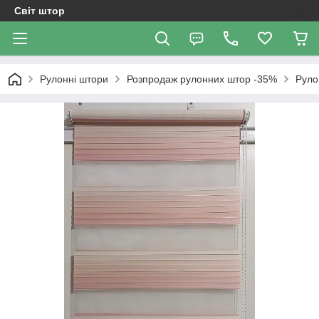
Світ штор
Рулонні штори
Розпродаж рулонних штор -35%
Руло