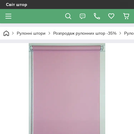
Світ штор
Рулонні штори
Розпродаж рулонних штор -35%
Руло