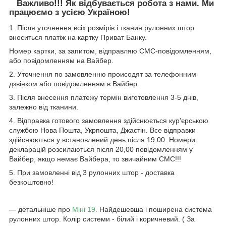
Важливо!!! Як відбувається робота з нами. Ми
працюємо з усією Україною!
1. Після уточнення всіх розмірів і тканин рулонних штор
вноситься платіж на картку Приват Банку.
Номер картки, за запитом, відправляю СМС-повідомленням,
або повідомленням на Вайбер.
2. Уточнення по замовленню происодят за телефонним
дзвінком або повідомленням в Вайбер.
3. Після внесення платежу термін виготовлення 3-5 днів,
залежно від тканини.
4. Відправка готового замовлення здійснюється кур'єрською
службою Нова Пошта, Укрпошта, Джастін. Все відправки
здійснюються у встановлений день після 19.00. Номери
декларацій розсилаються після 20,00 повідомленням у
Вайбер, якщо немає Вайбера, то звичайним СМС!!!
5. При замовленні від 3 рулонних штор - доставка
безкоштовно!
― детальніше про
Міні 19.
Найдешевша і поширена система
рулонних штор. Колір системи - білий і коричневий. ( За