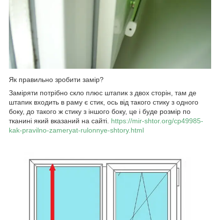
Як правильно зробити замір?
Заміряти потрібно скло плюс штапик з двох сторін, там де
штапик входить в раму є стик, ось від такого стику з одного
боку, до такого ж стику з іншого боку, це і буде розмір по
тканині який вказаний на сайті.
https://mir-shtor.org/cp49985-
kak-pravilno-zameryat-rulonnye-shtory.html