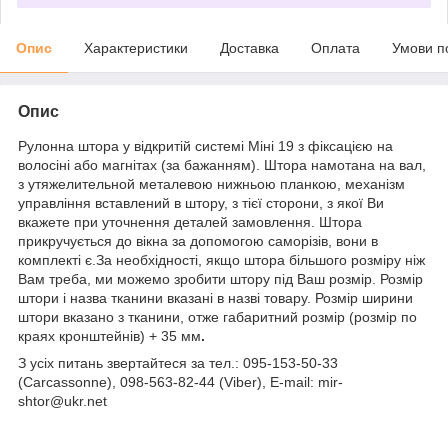
Опис
Характеристики
Доставка
Оплата
Умови п
Опис
Рулонна штора у відкритій системі Міні 19 з фіксацією на
волосіні або магнітах (за бажанням). Штора намотана на вал,
з утяжелительной металевою нижньою планкою, механізм
управління вставлений в штору, з тієї сторони, з якої Ви
вкажете при уточнення деталей замовлення. Штора
прикручується до вікна за допомогою саморізів, вони в
комплекті є.За необхідності, якщо штора більшого розміру ніж
Вам треба, ми можемо зробити штору під Ваш розмір. Розмір
штори і назва тканини вказані в назві товару. Розмір ширини
штори вказано з тканини, отже габаритний розмір (розмір по
краях кронштейнів) + 35 мм
.
З усіх питань звертайтеся за тел.: 095-153-50-33
(Carcassonne), 098-563-82-44 (Viber), E-mail: mir-
shtor@ukr.net