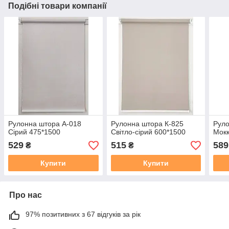
Подібні товари компанії
Рулонна штора А-018
Рулонна штора К-825
Руло
Сірий 475*1500
Свiтло-сiрий 600*1500
Мокк
529
515
589
₴
₴
Купити
Купити
Про нас
97% позитивних з 67 відгуків за рік