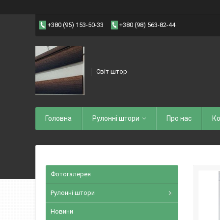
+380 (95) 153-50-33
+380 (98) 563-82-44
Світ штор
Головна
Рулоннi штори
Про нас
Ко
Фотогалерея
Рулонні штори
Новини