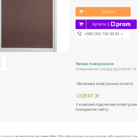
Купити
Купити з
+380 (95) 153-50-33
повернення товару протягом 14
У компанії підключені електронн
покидаючи сайту.
штора у відкритій системі Міні 19 з фіксацією на волосіні або магнітах 