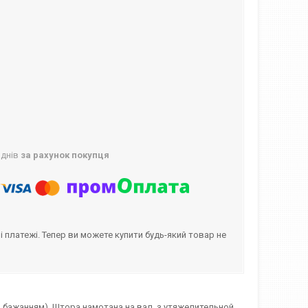
 днів
за рахунок покупця
і платежі. Тепер ви можете купити будь-який товар не
(за бажанням). Штора намотана на вал, з утяжелительной