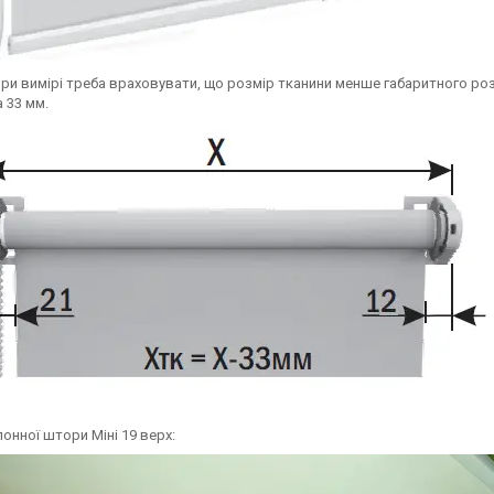
 При вимірі треба враховувати, що розмір тканини менше габаритного роз
 33 мм.
онної штори Міні 19 верх: