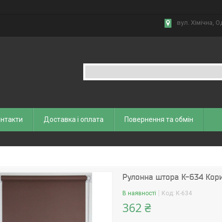
вул. Хiмiчна, О
нтакти
Доставка і оплата
Повернення та обмiн
Рулонна штора К-634 Кор
В наявності
Код:
К-634
362 ₴