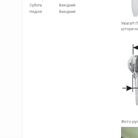
Субота
Вихідний
Неділя
Вихідний
Увага!!!
штори на
Фото рул