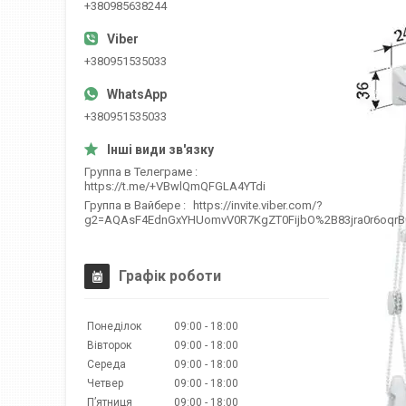
+380985638244
+380951535033
+380951535033
Группа в Телеграме
https://t.me/+VBwlQmQFGLA4YTdi
Группа в Вайбере
https://invite.viber.com/?
g2=AQAsF4EdnGxYHUomvV0R7KgZT0FijbO%2B83jra0r6oqr
Графік роботи
Понеділок
09:00
18:00
Вівторок
09:00
18:00
Середа
09:00
18:00
Четвер
09:00
18:00
Пʼятниця
09:00
18:00