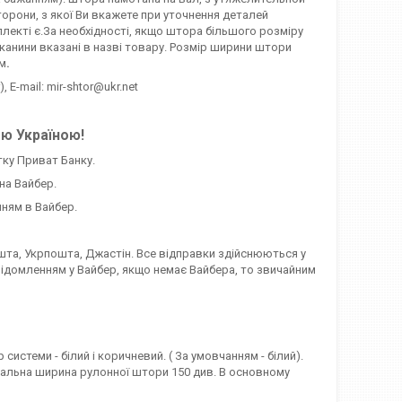
орони, з якої Ви вкажете при уточнення деталей
лекті є.За необхідності, якщо штора більшого розміру
канини вказані в назві товару. Розмір ширини штори
мм
.
, E-mail: mir-shtor@ukr.net
єю Україною!
тку Приват Банку.
на Вайбер.
ням в Вайбер.
та, Укрпошта, Джастін. Все відправки здійснюються у
відомленням у Вайбер, якщо немає Вайбера, то звичайним
стеми - білий і коричневий. ( За умовчанням - білий).
симальна ширина рулонної штори 150 див. В основному