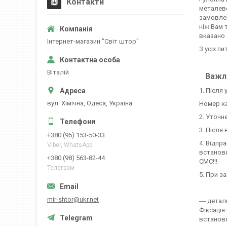
Контакти
металево
замовлен
ніж Вам 
вказано 
Iнтернет-магазин "Свiт штор"
З усіх пи
Вiталiй
Важли
1. Після
вул. Хiмiчна, Одеса, Україна
Номер ка
2. Уточн
3. Після
+380 (95) 153-50-33
4. Відпр
Viber, WhatsApp
встановл
+380 (98) 563-82-44
СМС!!!
Телеграм
5. При з
mir-shtor@ukr.net
― детал
Фіксація
встановл