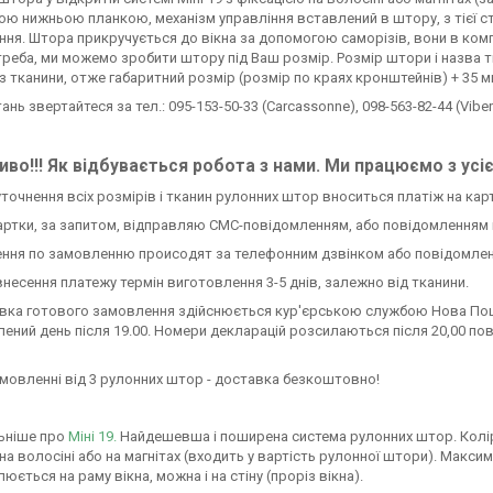
ю нижньою планкою, механізм управління вставлений в штору, з тієї ст
ня. Штора прикручується до вікна за допомогою саморізів, вони в комп
треба, ми можемо зробити штору під Ваш розмір. Розмір штори і назва т
з тканини, отже габаритний розмір (розмір по краях кронштейнів) + 35 
тань звертайтеся за тел.: 095-153-50-33 (Carcassonne), 098-563-82-44 (Viber)
во!!! Як відбувається робота з нами. Ми працюємо з усі
 уточнення всіх розмірів і тканин рулонних штор вноситься платіж на кар
ртки, за запитом, відправляю СМС-повідомленням, або повідомленням 
ення по замовленню происодят за телефонним дзвінком або повідомлен
 внесення платежу термін виготовлення 3-5 днів, залежно від тканини.
авка готового замовлення здійснюється кур'єрською службою Нова Пош
ений день після 19.00. Номери декларацій розсилаються після 20,00 по
амовленні від 3 рулонних штор - доставка безкоштовно!
ьніше про
Міні 19.
Найдешевша і поширена система рулонних штор. Колір си
 на волосіні або на магнітах (входить у вартість рулонної штори). Мак
юється на раму вікна, можна і на стіну (проріз вікна).