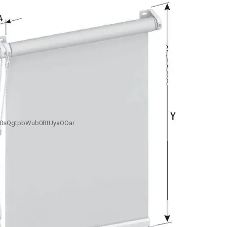
B0sQgtpbWub0BtUyaOOar