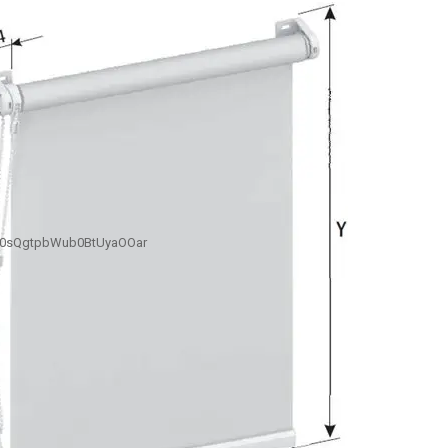
B0sQgtpbWub0BtUyaOOar