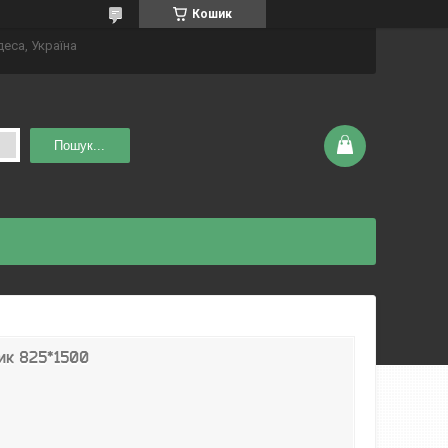
Кошик
деса, Україна
Пошук...
ик 825*1500