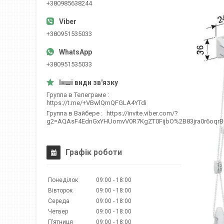
+380985638244
+380951535033
+380951535033
Группа в Телеграме
https://t.me/+VBwlQmQFGLA4YTdi
Группа в Вайбере
https://invite.viber.com/?
g2=AQAsF4EdnGxYHUomvV0R7KgZT0FijbO%2B83jra0r6oqr
Графік роботи
Понеділок
09:00
18:00
Вівторок
09:00
18:00
Середа
09:00
18:00
Четвер
09:00
18:00
Пʼятниця
09:00
18:00