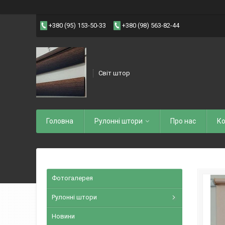
+380 (95) 153-50-33
+380 (98) 563-82-44
Світ штор
Головна
Рулоннi штори
Про нас
Ко
Фотогалерея
Рулонні штори
Новини