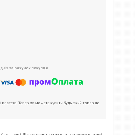
 днів
за рахунок покупця
і платежі. Тепер ви можете купити будь-який товар не
(за бажанням). Штора намотана на вал, з утяжелительной