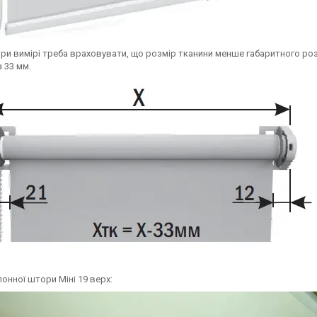
 При вимірі треба враховувати, що розмір тканини менше габаритного роз
 33 мм.
онної штори Міні 19 верх: