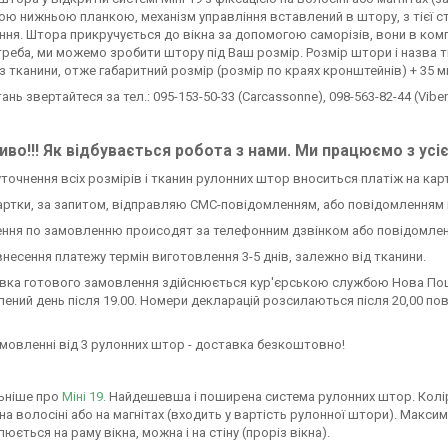
ю нижньою планкою, механізм управління вставлений в штору, з тієї ст
ня. Штора прикручується до вікна за допомогою саморізів, вони в комп
треба, ми можемо зробити штору під Ваш розмір. Розмір штори і назва т
з тканини, отже габаритний розмір (розмір по краях кронштейнів) + 35 
тань звертайтеся за тел.: 095-153-50-33 (Carcassonne), 098-563-82-44 (Viber)
во!!! Як відбувається робота з нами. Ми працюємо з усі
 уточнення всіх розмірів і тканин рулонних штор вноситься платіж на кар
ртки, за запитом, відправляю СМС-повідомленням, або повідомленням 
ення по замовленню происодят за телефонним дзвінком або повідомлен
 внесення платежу термін виготовлення 3-5 днів, залежно від тканини.
авка готового замовлення здійснюється кур'єрською службою Нова Пош
ений день після 19.00. Номери декларацій розсилаються після 20,00 по
амовленні від 3 рулонних штор - доставка безкоштовно!
ьніше про
Міні 19.
Найдешевша і поширена система рулонних штор. Колір си
 на волосіні або на магнітах (входить у вартість рулонної штори). Мак
юється на раму вікна, можна і на стіну (проріз вікна).