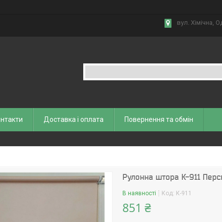
вул. Хiмiчна, О
нтакти
Доставка і оплата
Повернення та обмiн
Рулонна штора К-911 Перс
В наявності
Код:
К-911
851 ₴