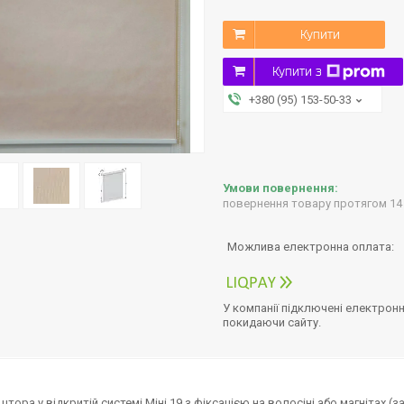
Купити
Купити з
+380 (95) 153-50-33
повернення товару протягом 14
У компанії підключені електронн
покидаючи сайту.
штора у відкритій системі Міні 19 з фіксацією на волосіні або магнітах 