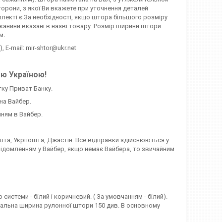
орони, з якої Ви вкажете при уточнення деталей
лекті є.За необхідності, якщо штора більшого розміру
канини вказані в назві товару. Розмір ширини штори
мм
.
, E-mail: mir-shtor@ukr.net
єю Україною!
тку Приват Банку.
на Вайбер.
ням в Вайбер.
та, Укрпошта, Джастін. Все відправки здійснюються у
відомленням у Вайбер, якщо немає Вайбера, то звичайним
стеми - білий і коричневий. ( За умовчанням - білий).
симальна ширина рулонної штори 150 див. В основному