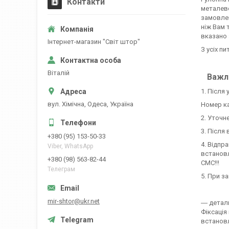
Контакти
металево
замовлен
ніж Вам 
вказано 
Iнтернет-магазин "Свiт штор"
З усіх пи
Вiталiй
Важли
1. Після
вул. Хiмiчна, Одеса, Україна
Номер ка
2. Уточн
3. Після
+380 (95) 153-50-33
4. Відпр
Viber, WhatsApp
встановл
+380 (98) 563-82-44
СМС!!!
Телеграм
5. При з
mir-shtor@ukr.net
― детал
Фіксація
встановл