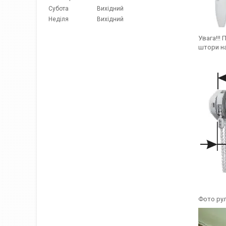
Субота
Вихідний
Неділя
Вихідний
Увага!!!
штори на
Фото рул